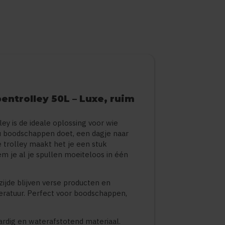
ntrolley 50L – Luxe, ruim
 is de ideale oplossing voor wie
e nu boodschappen doet, een dagje naar
 trolley maakt het je een stuk
em je al je spullen moeiteloos in één
zijde blijven verse producten en
eratuur. Perfect voor boodschappen,
ardig en waterafstotend materiaal.