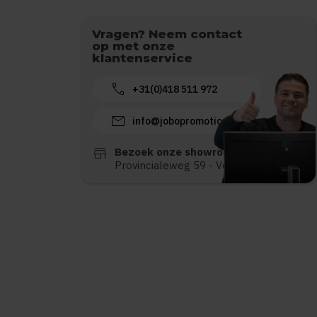
Vragen? Neem contact
op met onze
klantenservice
call
+31(0)418 511 972
mail
info@jobopromotions.nl
store
Bezoek onze showroom:
Provincialeweg 59 - Velddriel