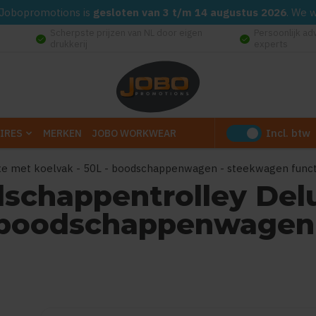
d. Jobopromotions is
gesloten van 3 t/m 14 augustus 2026
. We 
Scherpste prijzen van NL door eigen
Persoonlijk ad
check_circle
check_circle
drukkerij
experts
Incl. btw
IRES
MERKEN
JOBO WORKWEAR
e met koelvak - 50L - boodschappenwagen - steekwagen funct
schappentrolley Del
- boodschappenwagen
(Gebaseerd op 0 reviews)