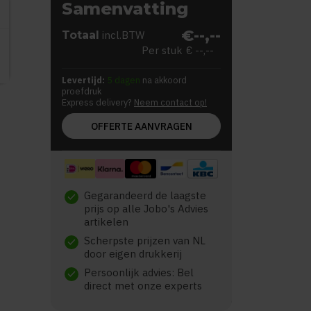
Samenvatting
€--,--
Totaal
incl.BTW
Per stuk
€ --,--
Levertijd:
5 dagen
na akkoord
proefdruk
Express delivery?
Neem contact op!
OFFERTE AANVRAGEN
Gegarandeerd de laagste
check
prijs op alle Jobo's Advies
artikelen
Scherpste prijzen van NL
check
door eigen drukkerij
Persoonlijk advies: Bel
check
direct met onze experts