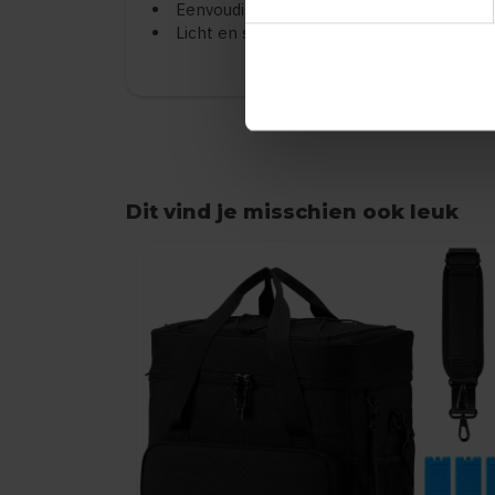
Eenvoudig te monteren zonder extra ge
Licht en stabiel ontwerp voor soepel rijd
Dit vind je misschien ook leuk
Items van productcarrousel