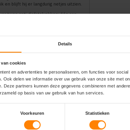
 en blijft hij er langdurig netjes uitzien.
over twee anti-diefstalvakken: één aan
deaal om waardevolle spullen zoals je
uit het zicht op te bergen.
t voor verschillende ondergronden zoals
kelwagenhaak ervoor dat je de trolley
Details
ijdens het boodschappen doen.
e de trolley compact kunt opbergen
 van cookies
 hij eenvoudig te monteren met de
ra gereedschap.
ent en advertenties te personaliseren, om functies voor social
. Ook delen we informatie over uw gebruik van onze site met on
e. Deze partners kunnen deze gegevens combineren met andere i
heden boodschappen
erzameld op basis van uw gebruik van hun services.
elde producten
nd materiaal
gheid
Voorkeuren
Statistieken
dergronden
ebruiksgemak