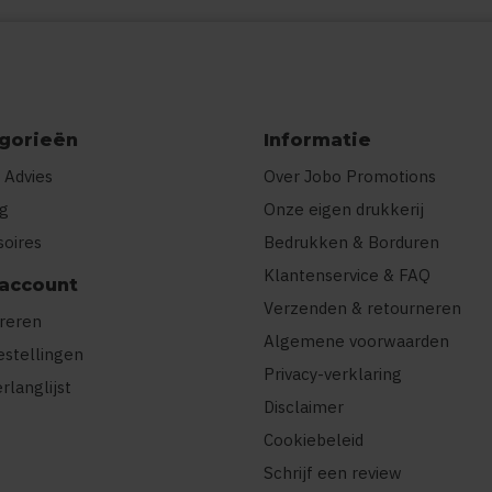
gorieën
Informatie
 Advies
Over Jobo Promotions
ng
Onze eigen drukkerij
soires
Bedrukken & Borduren
Klantenservice & FAQ
 account
Verzenden & retourneren
treren
Algemene voorwaarden
estellingen
Privacy-verklaring
erlanglijst
Disclaimer
Cookiebeleid
Schrijf een review