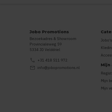
Jobo Promotions
Cate
Bezoekadres & Showroom
Jobo's
Provincialeweg 59
Kledi
5334 JD Velddriel
Acces
call
+31 418 511 972
Mijn
mail
info@jobopromotions.nl
Regis
Mijn b
Mijn v