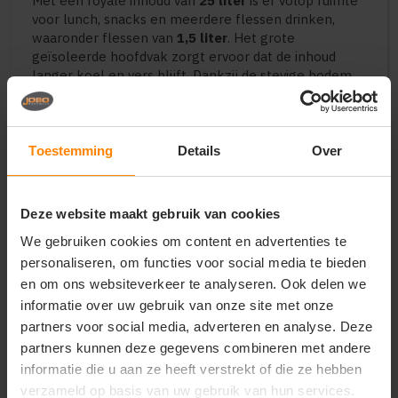
Met een royale inhoud van
25 liter
is er volop ruimte
voor lunch, snacks en meerdere flessen drinken,
waaronder flessen van
1,5 liter
. Het grote
geïsoleerde hoofdvak zorgt ervoor dat de inhoud
langer koel en vers blijft. Dankzij de stevige bodem
behoudt de tas altijd zijn vorm, ook wanneer deze
volledig gevuld is.
Wat deze koeltas extra praktisch maakt, is de
Toestemming
Details
Over
ingebouwde
flesopener
die altijd binnen handbereik
zit. Daarnaast beschikt de rugzak over een slim
verborgen
anti-diefstalvak
aan de achterkant voor
Deze website maakt gebruik van cookies
het veilig opbergen van persoonlijke spullen zoals
een telefoon, portemonnee of pasjes.
We gebruiken cookies om content en advertenties te
De Brisby Koeltas is niet alleen handig voor dagelijks
personaliseren, om functies voor social media te bieden
gebruik, maar ook een uitstekend
relatiegeschenk
en om ons websiteverkeer te analyseren. Ook delen we
of promotioneel product. Een bruikbaar cadeau waar
informatie over uw gebruik van onze site met onze
medewerkers, klanten en relaties écht iets aan
partners voor social media, adverteren en analyse. Deze
hebben.
partners kunnen deze gegevens combineren met andere
Belangrijkste kenmerken
informatie die u aan ze heeft verstrekt of die ze hebben
verzameld op basis van uw gebruik van hun services.