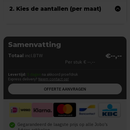
2. Kies de aantallen (per maat)
Samenvatting
€--,--
Totaal
incl.BTW
Per stuk
€ --,--
Levertijd:
5 dagen
na akkoord proefdruk
Express delivery?
Neem contact op!
OFFERTE AANVRAGEN
Gegarandeerd de laagste prijs op alle Jobo's
check
Advies artikelen