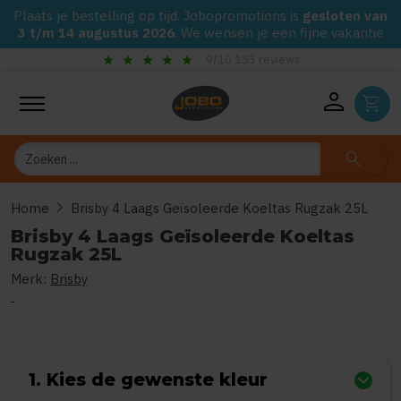
Plaats je bestelling op tijd. Jobopromotions is
gesloten van
3 t/m 14 augustus 2026
. We wensen je een fijne vakantie
r
star
check_circle
9/10 153 reviews
Gegarandeerd de laagste p
person
shopping_cart
Zoeken
search
chevron_right
Home
Brisby 4 Laags Geïsoleerde Koeltas Rugzak 25L
Brisby 4 Laags Geïsoleerde Koeltas
Rugzak 25L
Merk:
Brisby
0
uit
5
(Gebaseerd op 0 reviews)
1. Kies de gewenste kleur