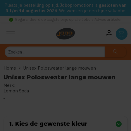
Plaats je bestelling op tijd. Jobopromotions is
gesloten van
3 t/m 14 augustus 2026
. We wensen je een fijne vakantie
check_circle
Gegarandeerd de laagste prijs op alle Jobo's Advies artikelen
person
shopping_cart
Zoeken
search
chevron_right
Home
Unisex Polosweater lange mouwen
Unisex Polosweater lange mouwen
Merk:
0
uit
5
(Gebaseerd op 0 reviews)
Lemon Soda
1. Kies de gewenste kleur