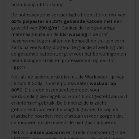
bedrukking of borduring.
De polosweater is vervaardigd uit een sterke mix van
65% polyester en 35% gekamde katoen
met een
gewicht van
280 g/m²
. Dankzij de hoogwaardige
materiaalkeuze en de
bio-wassing
is de stof
beschermd tegen pillen en behoudt de trui zijn vorm,
zelfs na veelvuldig dragen. De gladde afwerking van
de gekamde katoen zorgt ervoor dat borduringen en
bedrukkingen strak en professioneel op de stof
liggen.
Net als de andere artikelen uit de Workwear-lijn van
Lemon & Soda, is deze polosweater
wasbaar op
60°C
. Dit is een essentieel voordeel voor
werkkleding die dagelijks wordt blootgesteld aan vuil
en intensief gebruik. De binnenzijde is zacht
geborsteld voor een behaaglijk gevoel, terwijl de
elastische boorden met elastaan ervoor zorgen dat
de mouwen en de onderzijde niet gaan lubberen.
Met zijn
unisex pasvorm
en brede maatvoering is de
LEM4701 een veelzijdig kledingstuk dat past binnen