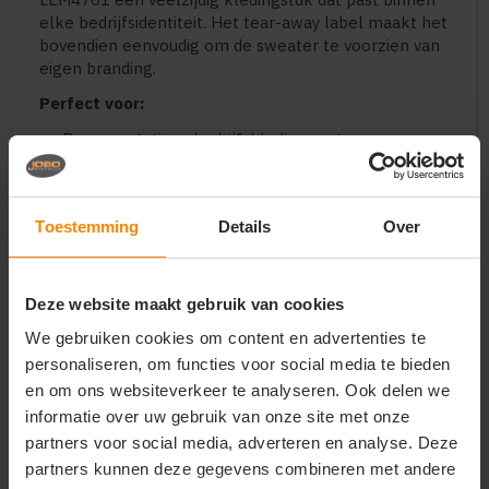
elke bedrijfsidentiteit. Het tear-away label maakt het
bovendien eenvoudig om de sweater te voorzien van
eigen branding.
Perfect voor:
Representatieve bedrijfskleding met een
professionele kraag
Bedrukte of geborduurde werkkleding voor
verkoop, logistiek en service
Toestemming
Details
Over
Teams die een nette maar warme outfit nodig
hebben
Merchandise voor bedrijven die gaan voor een
premium uitstraling
Deze website maakt gebruik van cookies
Belangrijkste kenmerken:
We gebruiken cookies om content en advertenties te
personaliseren, om functies voor social media te bieden
Uitstekend geschikt voor bedrukken en
en om ons websiteverkeer te analyseren. Ook delen we
borduren
Stijl:
Polokraag met 3-knoops sluiting
informatie over uw gebruik van onze site met onze
Materiaal:
65% polyester / 35% gekamde katoen
partners voor social media, adverteren en analyse. Deze
Stofgewicht:
280 g/m² (zware, professionele
partners kunnen deze gegevens combineren met andere
kwaliteit)