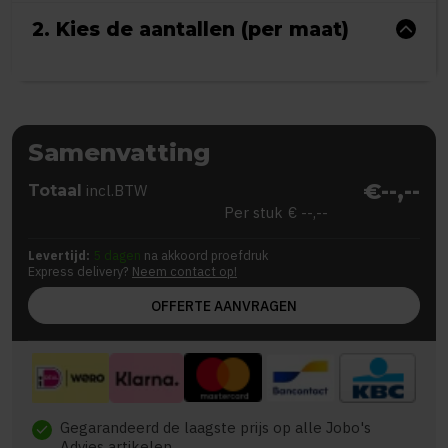
2. Kies de aantallen (per maat)
Samenvatting
€--,--
Totaal
incl.BTW
Per stuk
€ --,--
Levertijd:
5 dagen
na akkoord proefdruk
Express delivery?
Neem contact op!
OFFERTE AANVRAGEN
Gegarandeerd de laagste prijs op alle Jobo's
check
Advies artikelen