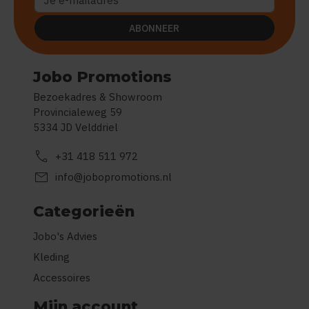
ABONNEER
Jobo Promotions
Bezoekadres & Showroom
Provincialeweg 59
5334 JD Velddriel
call
+31 418 511 972
mail
info@jobopromotions.nl
Categorieën
Jobo's Advies
Kleding
Accessoires
Mijn account