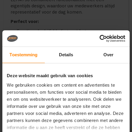
eigentijds design, waardoor uw medewerkers altijd
representatief voor de dag komen.
Perfect voor:
Sportieve bedrijfskleding met logo
Bedrukte of geborduurde sweaters voor techniek
en bouw
Teams, verenigingen en professionele
Toestemming
Details
Over
merchandise
Representatieve werkkleding die warmte en
comfort biedt
Deze website maakt gebruik van cookies
Belangrijkste kenmerken:
We gebruiken cookies om content en advertenties te
Uitstekend geschikt voor bedrukken en borduren
personaliseren, om functies voor social media te bieden
Materiaal: 65% polyester / 35% gekamde katoen
en om ons websiteverkeer te analyseren. Ook delen we
Stofgewicht: 280 g/m² (zware en duurzame
kwaliteit)
informatie over uw gebruik van onze site met onze
Design: Contrastbanen aan de zijkant en bies in de
partners voor social media, adverteren en analyse. Deze
nek
partners kunnen deze gegevens combineren met andere
Zachte, geborstelde binnenzijde voor extra
informatie die u aan ze heeft verstrekt of die ze hebben
comfort