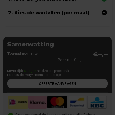
2. Kies de aantallen (per maat)
Samenvatting
€--,--
Totaal
incl.BTW
Per stuk
€ --,--
Levertijd:
5 dagen
na akkoord proefdruk
Express delivery?
Neem contact op!
OFFERTE AANVRAGEN
Gegarandeerd de laagste prijs op alle Jobo's