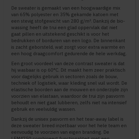
De sweater is gemaakt van een hoogwaardige mix
van 65% polyester en 35% gekamde katoen met
een stevig stofgewicht van 280 g/m². Dankzij de bio-
wassing heeft de trui een glad oppervlak dat niet
gaat pillen en uitstekend geschikt is voor het
bedrukken of borduren van een logo. De binnenkant
is zacht geborsteld, wat zorgt voor extra warmte en
een hoog draagcomfort gedurende de hele werkdag.
Een groot voordeel van deze contrast sweater is dat
hij wasbaar is op 60°C. Dit maakt hem zeer praktisch
voor dagelijks gebruik in sectoren zoals de bouw,
techniek of logistiek, waar kleding snel vuil wordt. De
elastische boorden aan de mouwen en onderzijde zijn
voorzien van elastaan, waardoor de trui zijn pasvorm
behoudt en niet gaat lubberen, zelfs niet na intensief
gebruik en veelvuldig wassen.
Dankzij de unisex pasvorm en het tear-away label is
deze sweater breed inzetbaar voor het hele team en
eenvoudig te voorzien van eigen branding. De
LEM4750 combineert functionaliteit met een