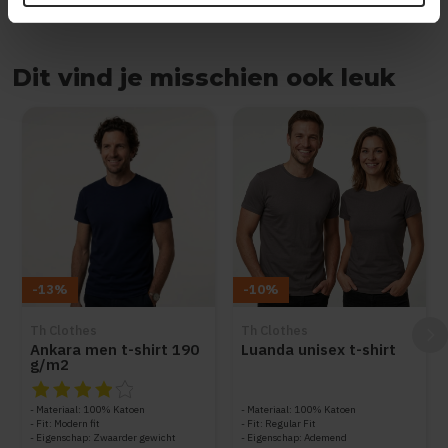
Dit vind je misschien ook leuk
Items van productcarrousel
-13%
-10%
Th Clothes
Th Clothes
Ankara men t-shirt 190
Luanda unisex t-shirt
g/m2
De beoordeling van dit product is
4
van de 5
Materiaal: 100% Katoen
Materiaal: 100% Katoen
Fit: Modern fit
Fit: Regular Fit
Eigenschap: Zwaarder gewicht
Eigenschap: Ademend