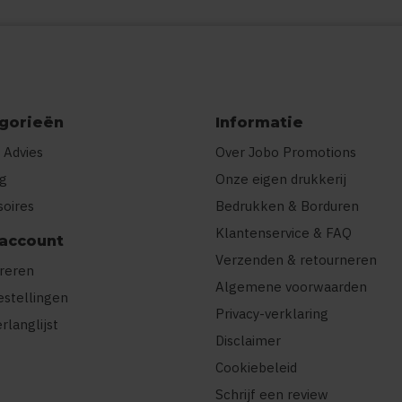
gorieën
Informatie
 Advies
Over Jobo Promotions
ng
Onze eigen drukkerij
soires
Bedrukken & Borduren
Klantenservice & FAQ
 account
Verzenden & retourneren
treren
Algemene voorwaarden
estellingen
Privacy-verklaring
erlanglijst
Disclaimer
Cookiebeleid
Schrijf een review