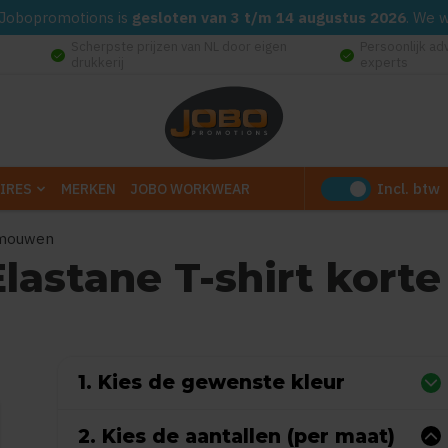
d. Jobopromotions is
gesloten van 3 t/m 14 augustus 2026
. We 
Scherpste prijzen van NL door eigen
Persoonlijk ad
check_circle
check_circle
drukkerij
experts
Incl. btw
IRES
MERKEN
JOBO WORKWEAR
e mouwen
Elastane T-shirt kor
0
uit
5
(Gebaseerd op 0 reviews)
1. Kies de gewenste kleur
2. Kies de aantallen (per maat)