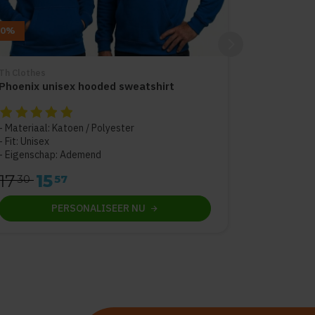
10%
Th Clothes
Phoenix unisex hooded sweatshirt
De beoordeling van dit product is
5
van de 5
Materiaal: Katoen / Polyester
Fit: Unisex
Eigenschap: Ademend
17
15
30
57
PERSONALISEER
NU