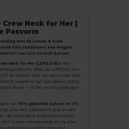
Crew Neck for Her |
ne Pasvorm
tstraling met de Lemon & Soda
 ronde hals combineert een elegant
comfort van luxe stretch-katoen.
rew Neck for Her (LEM1269)
is een
 damesgarderobe. Waar de LEM1262 zich
269 de tijdloze look van een ronde hals.
ailleerd, waardoor het niet alleen uiterst
tatief uitziet — of het nu solo gedragen
emaakt van
95% gekamde katoen en 5%
rgt voor een zijdezachte grip en een
. Het elastaan is de geheime kracht
t shirt soepel meebeweegt en na elke
en uitgezette boorden, maar een