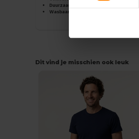
Duurzaamheid:
Vormvast en kleurvast, zel
Wasbaarheid:
Machinewasbaar op 40°C
Dit vind je misschien ook leuk
Items van productcarrousel