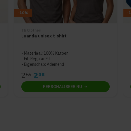
-10%
-
Th Clothes
Luanda unisex t-shirt
5
Materiaal: 100% Katoen
Fit: Regular Fit
Eigenschap: Ademend
2
2
65
38
PERSONALISEER
NU