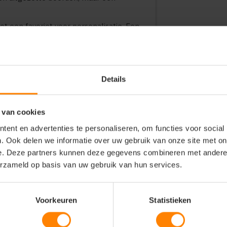
t een favoriet voor personalisatie. Een
 scherpe bedrukking komt op dit
deale keuze voor bedrijven in de
ing die gaan voor kwaliteit met een
Details
es in de retail en horeca
 van cookies
p beurzen en evenementen
elijke sectoren
ent en advertenties te personaliseren, om functies voor social
tretch-shirt dat altijd goed zit
. Ook delen we informatie over uw gebruik van onze site met on
e. Deze partners kunnen deze gegevens combineren met andere i
erzameld op basis van uw gebruik van hun services.
 borduring en fijne bedrukking
astaan
retch-jersey)
Voorkeuren
Statistieken
jnde, smalle boord
le bewegingsvrijheid