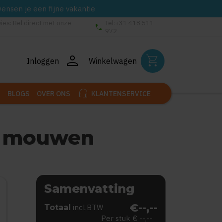
wensen je een fijne vakantie
vies: Bel direct met onze
Tel:+31 418 511
phone
972
person
shopping_cart
Inloggen
Winkelwagen
headset_mic
BLOGS
OVER ONS
KLANTENSERVICE
te mouwen
Samenvatting
€--,--
Totaal
incl.BTW
Per stuk
€ --,--