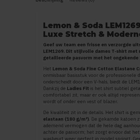
Lemon & Soda LEM1269 
Luxe Stretch & Moder
Geef uw team een frisse en verzorgde ui
LEM1269. Dit stijlvolle dames T-shirt met
getailleerde pasvorm met het ongekende 
Het
Lemon & Soda Fine Cotton Elastane C
onmisbaar basisstuk voor de professionele
onderscheidt door een V-hals, biedt de LEM1
Dankzij de
Ladies Fit
is het shirt subtiel get
comfortabel zit, maar er ook altijd represen
wordt of onder een vest of blazer.
De kwaliteit zit in de details. Het shirt is g
elastaan (180 g/m²)
. De gekamde katoen zo
ademend vermogen dat de hele dag aanhoudt
achter de pasvorm; het zorgt ervoor dat he
wasbeurt weer perfect in model springt. Ge