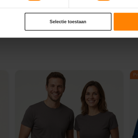
fs bij intensief dagelijks gebruik
Selectie toestaan
Pr