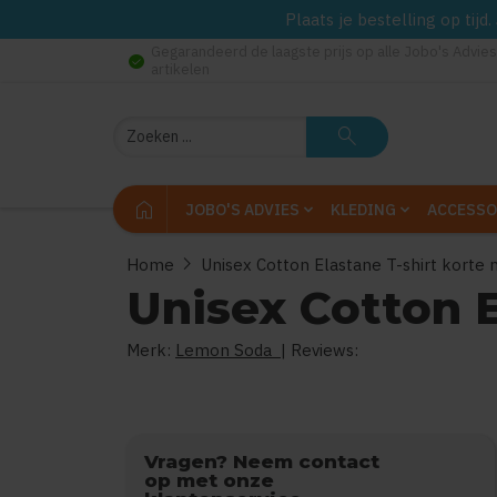
Plaats je bestelling op tij
Gegarandeerd de laagste prijs op alle Jobo's Advies
check_circle
artikelen
Zoeken
search
home
JOBO'S ADVIES
KLEDING
ACCESSO
chevron_right
Home
Unisex Cotton Elastane T-shirt kort
Unisex Cotton 
Merk:
Lemon Soda
| Reviews:
Vragen? Neem contact
op met onze