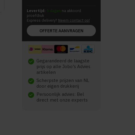
Levertijd:
5 dagen
na akkoord
proefdruk
Express delivery?
Neem contact op!
OFFERTE AANVRAGEN
Gegarandeerd de laagste
check
prijs op alle Jobo's Advies
artikelen
Scherpste prijzen van NL
check
door eigen drukkerij
Persoonlijk advies: Bel
check
direct met onze experts