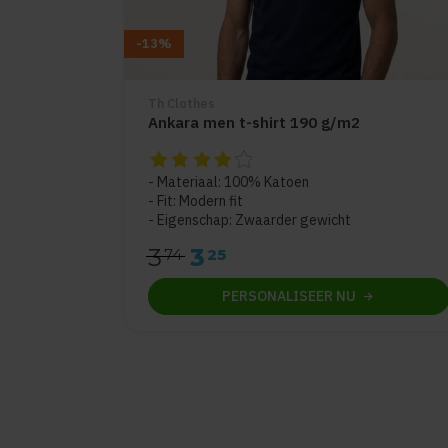
-13%
Th Clothes
Ankara men t-shirt 190 g/m2
De beoordeling van dit product is
4
van de 
Materiaal: 100% Katoen
Fit: Modern fit
Eigenschap: Zwaarder gewicht
3
3
74
25
PERSONALISEER
NU