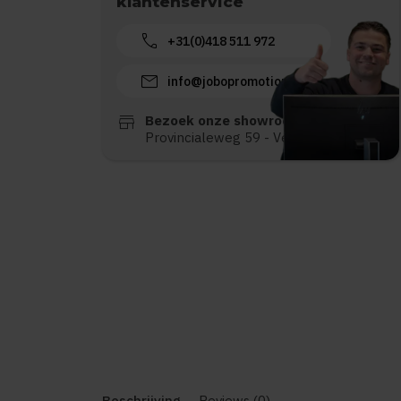
klantenservice
call
+31(0)418 511 972
mail
info@jobopromotions.nl
store
Bezoek onze showroom:
Provincialeweg 59 - Velddriel
Beschrijving
Reviews (0)