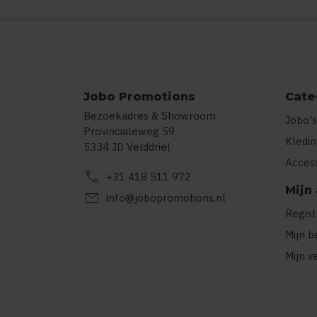
Jobo Promotions
Cate
Bezoekadres & Showroom
Jobo's
Provincialeweg 59
Kledi
5334 JD Velddriel
Acces
call
+31 418 511 972
Mijn
mail
info@jobopromotions.nl
Regis
Mijn b
Mijn v