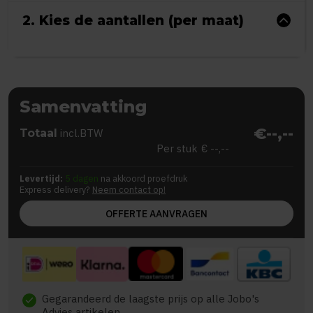
2. Kies de aantallen (per maat)
Samenvatting
€--,--
Totaal
incl.BTW
Per stuk
€ --,--
Levertijd:
5 dagen
na akkoord proefdruk
Express delivery?
Neem contact op!
OFFERTE AANVRAGEN
Gegarandeerd de laagste prijs op alle Jobo's
check
Advies artikelen