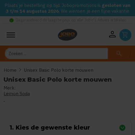
Plaats je bestelling op tijd. Jobopromotions is
gesloten van
3 t/m 14 augustus 2026
. We wensen je een fijne vakantie
check_circle
Gegarandeerd de laagste prijs op alle Jobo's Advies artikelen
person
shopping_cart
Zoeken
search
chevron_right
Home
Unisex Basic Polo korte mouwen
Unisex Basic Polo korte mouwen
Merk:
0
uit
5
(Gebaseerd op 0 reviews)
Lemon Soda
1. Kies de gewenste kleur