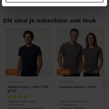
Dit vind je misschien ook leuk
Items van productcarrousel
-13%
-10%
Th Clothes
Th Clothes
Ankara men t-shirt 190
Luanda unisex t-shirt
g/m2
De beoordeling van dit product is
4
van de 5
Materiaal: 100% Katoen
Materiaal: 100% Katoen
Fit: Modern fit
Fit: Regular Fit
Eigenschap: Zwaarder gewicht
Eigenschap: Ademend