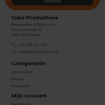
ABONNEER
Jobo Promotions
Bezoekadres & Showroom
Provincialeweg 59
5334 JD Velddriel
call
+31 418 511 972
mail
info@jobopromotions.nl
Categorieën
Jobo's Advies
Kleding
Accessoires
Mijn account
Registreren