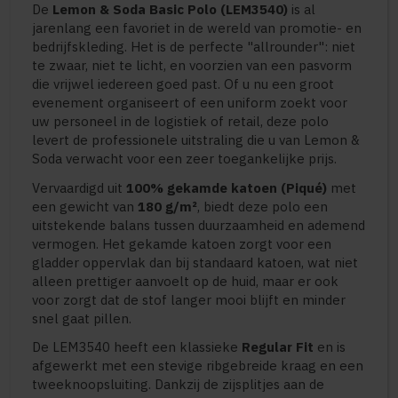
De
Lemon & Soda Basic Polo (LEM3540)
is al
jarenlang een favoriet in de wereld van promotie- en
bedrijfskleding. Het is de perfecte "allrounder": niet
te zwaar, niet te licht, en voorzien van een pasvorm
die vrijwel iedereen goed past. Of u nu een groot
evenement organiseert of een uniform zoekt voor
uw personeel in de logistiek of retail, deze polo
levert de professionele uitstraling die u van Lemon &
Soda verwacht voor een zeer toegankelijke prijs.
Vervaardigd uit
100% gekamde katoen (Piqué)
met
een gewicht van
180 g/m²
, biedt deze polo een
uitstekende balans tussen duurzaamheid en ademend
vermogen. Het gekamde katoen zorgt voor een
gladder oppervlak dan bij standaard katoen, wat niet
alleen prettiger aanvoelt op de huid, maar er ook
voor zorgt dat de stof langer mooi blijft en minder
snel gaat pillen.
De LEM3540 heeft een klassieke
Regular Fit
en is
afgewerkt met een stevige ribgebreide kraag en een
tweeknoopsluiting. Dankzij de zijsplitjes aan de