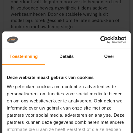
onderkant valt de polo mooi over de heupen en biedt
hij voldoende bewegingsvrijheid tijdens actieve
werkzaamheden. Door de stabiele weving is dit
model bij uitstek geschikt om te laten bedrukken of
borduren met uw bedrijfslogo.
Perfect voor:
Uniforme bedrijfskleding voor grote groepen
Promotionele doeleinden en merchandise op
Toestemming
Details
Over
evenementen
Medewerkers in de logistiek, bouw, retail en
horeca
Bedrijven die een kwalitatieve polo zoeken met
Deze website maakt gebruik van cookies
de scherpste prijs-kwaliteitverhouding
We gebruiken cookies om content en advertenties te
Belangrijkste kenmerken:
personaliseren, om functies voor social media te bieden
en om ons websiteverkeer te analyseren. Ook delen we
Bewerking:
Ideaal voor zeefdruk, transferdruk en
informatie over uw gebruik van onze site met onze
borduring
Materiaal:
100% gekamde katoen (Piqué)
partners voor social media, adverteren en analyse. Deze
Stofgewicht:
180 g/m² (betrouwbare
partners kunnen deze gegevens combineren met andere
middenklasse kwaliteit)
informatie die u aan ze heeft verstrekt of die ze hebben