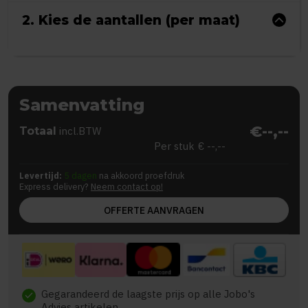
2. Kies de aantallen (per maat)
Samenvatting
€--,--
Totaal
incl.BTW
Per stuk
€ --,--
Levertijd:
5 dagen
na akkoord proefdruk
Express delivery?
Neem contact op!
OFFERTE AANVRAGEN
Gegarandeerd de laagste prijs op alle Jobo's
check
Advies artikelen