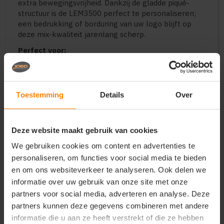
extra bewegingsvrijheid. Dankzij de gladde piqué-
structuur is de LEM3500 perfect te personaliseren;
een bedrukking of borduring van uw logo blijft op
deze mix-kwaliteit jarenlang scherp.
Perfect voor:
Intensieve werkomgevingen in de logistiek,
transport en industrie
Grote teams die uniforme en
Toestemming
Details
Over
onderhoudsvriendelijke kleding nodig hebben
Medewerkers in de schoonmaak, zorg en catering
Bedrijven die op zoek zijn naar een polo met een
zeer lange levensduur
Deze website maakt gebruik van cookies
Belangrijkste kenmerken:
We gebruiken cookies om content en advertenties te
personaliseren, om functies voor social media te bieden
Bewerking:
Zeer geschikt voor borduren en
en om ons websiteverkeer te analyseren. Ook delen we
duurzame transfers
informatie over uw gebruik van onze site met onze
Materiaal:
65% polyester / 35% katoen (Piqué-
mix)
partners voor social media, adverteren en analyse. Deze
Stofgewicht:
180 g/m² (stevige werkkwaliteit)
partners kunnen deze gegevens combineren met andere
Pasvorm:
Regular Fit (comfortabel unisex model)
informatie die u aan ze heeft verstrekt of die ze hebben