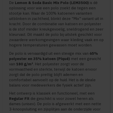
De
Lemon & Soda Basic Mix Polo (LEM3500)
is dé
oplossing voor wie een polo zoekt die tegen een
stootje kan. Waar de 100% katoenen varianten
uitblinken in zachtheid, blinkt deze "Mix" variant uit in
kracht. Door de combinatie van katoen en polyester
is de stof minder kreukgevoelig, sneldrogend en zeer
kleurvast. Dit maakt de polo bij uitstek geschikt voor
zwaardere werkomgevingen waar kleding vaak en op
hogere temperaturen gewassen moet worden.
De polo is vervaardigd uit een stevige mix van
65%
polyester en 35% katoen (Piqué)
met een gewicht
van
180 g/m²
. Het polyester zorgt voor de
vormvastheid en sterkte, terwijl de katoen ervoor
zorgt dat de polo prettig blijft ademen en
comfortabel aanvoelt op de huid. Het is de ideale
balans voor medewerkers die fysiek actief zijn.
Het ontwerp is klassiek en functioneel, met een
Regular Fit
die geschikt is voor zowel heren als
dames (unisex). De polo is afgewerkt met een nette
3-knoopsluiting en zijsplitjes aan de onderzijde voor