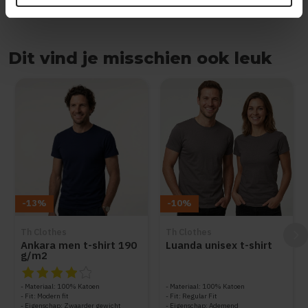
Dit vind je misschien ook leuk
Items van productcarrousel
-13%
-10%
Th Clothes
Th Clothes
Ankara men t-shirt 190
Luanda unisex t-shirt
g/m2
De beoordeling van dit product is
4
van de 5
Materiaal: 100% Katoen
Materiaal: 100% Katoen
Fit: Modern fit
Fit: Regular Fit
Eigenschap: Zwaarder gewicht
Eigenschap: Ademend