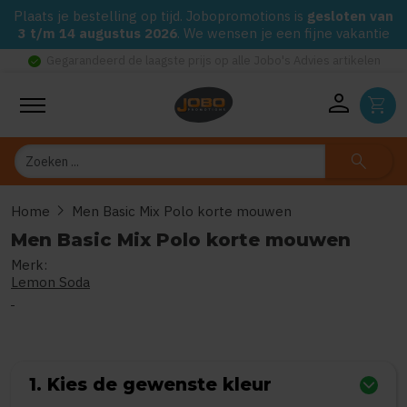
Plaats je bestelling op tijd. Jobopromotions is
gesloten van
3 t/m 14 augustus 2026
. We wensen je een fijne vakantie
check_circle
Gegarandeerd de laagste prijs op alle Jobo's Advies artikelen
person
shopping_cart
Zoeken
search
chevron_right
Home
Men Basic Mix Polo korte mouwen
Men Basic Mix Polo korte mouwen
Merk:
0
uit
5
(Gebaseerd op 0 reviews)
Lemon Soda
1. Kies de gewenste kleur