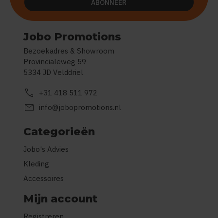
ABONNEER
Jobo Promotions
Bezoekadres & Showroom
Provincialeweg 59
5334 JD Velddriel
call
+31 418 511 972
mail
info@jobopromotions.nl
Categorieën
Jobo's Advies
Kleding
Accessoires
Mijn account
Registreren