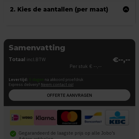
2. Kies de aantallen (per maat)
Samenvatting
€--,--
Totaal
incl.BTW
Per stuk
€ --,--
Levertijd:
5 dagen
na akkoord proefdruk
Express delivery?
Neem contact op!
OFFERTE AANVRAGEN
Gegarandeerd de laagste prijs op alle Jobo's
check
Advies artikelen