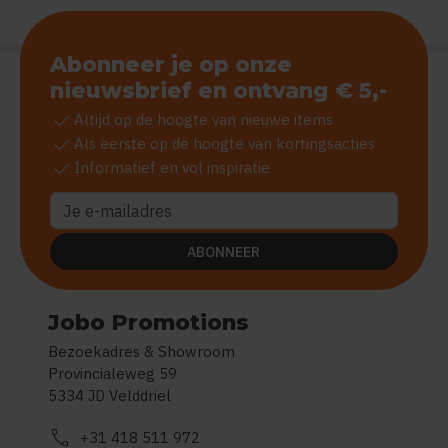
Abonneer je op onze
nieuwsbrief en ontvang € 5,-
check
Altijd op de hoogte van nieuwe items
check
Als eerste op de hoogte van kortingsacties
check
Informatief en vol inspiratie
ABONNEER
Jobo Promotions
Bezoekadres & Showroom
Provincialeweg 59
5334 JD Velddriel
call
+31 418 511 972