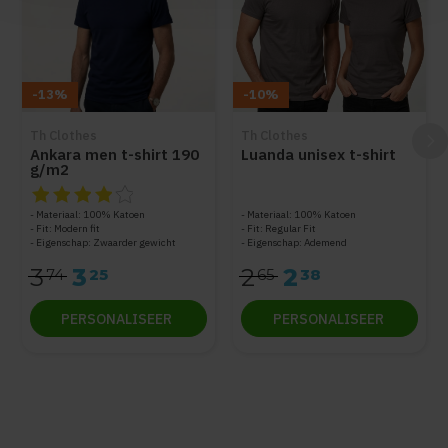
-13%
-10%
Th Clothes
Th Clothes
Ankara men t-shirt 190
Luanda unisex t-shirt
g/m2
De beoordeling van dit product is
4
van de 5
Materiaal: 100% Katoen
Materiaal: 100% Katoen
Fit: Modern fit
Fit: Regular Fit
Eigenschap: Zwaarder gewicht
Eigenschap: Ademend
3
3
2
2
74
25
65
38
PERSONALISEER
PERSONALISEER