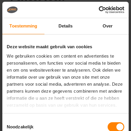
Bedrijfskleding met logo
Bedrukte of geborduurde hoodies
Teams, promotiekleding en merchandise
Casual werk- en vrijetijdskleding
Toestemming
Details
Over
Belangrijkste kenmerken:
Deze website maakt gebruik van cookies
Uitstekend geschikt voor bedrukken en borduren
Materiaal: 80% ringgesponnen katoen / 20%
We gebruiken cookies om content en advertenties te
polyester
personaliseren, om functies voor social media te bieden
Buitenzijde: 100% katoen (ideaal voor print)
en om ons websiteverkeer te analyseren. Ook delen we
Stofgewicht: 285 g/m² (middelzwaar en
informatie over uw gebruik van onze site met onze
duurzaam)
partners voor social media, adverteren en analyse. Deze
Zachte, geborstelde binnenzijde (extra comfort)
Capuchon met trekkoord
partners kunnen deze gegevens combineren met andere
Kangoeroezak aan de voorkant
informatie die u aan ze heeft verstrekt of die ze hebben
Ribgebreide manchetten en tailleband
verzameld op basis van uw gebruik van hun services.
Pasvorm: comfort/classic fit
Tear-away label (perfect voor rebranding)
Toestemmingsselectie
Noodzakelijk