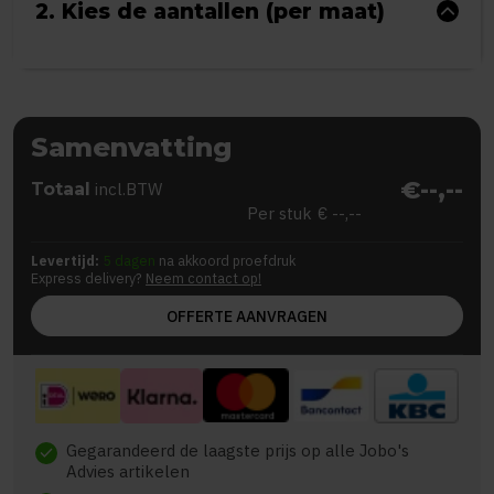
2. Kies de aantallen (per maat)
Samenvatting
€--,--
Totaal
incl.BTW
Per stuk
€ --,--
Levertijd:
5 dagen
na akkoord proefdruk
Express delivery?
Neem contact op!
OFFERTE AANVRAGEN
Gegarandeerd de laagste prijs op alle Jobo's
check
Advies artikelen