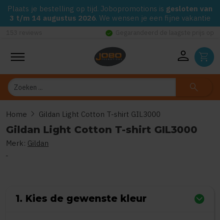
Plaats je bestelling op tijd. Jobopromotions is
gesloten van
3 t/m 14 augustus 2026
. We wensen je een fijne vakantie
check_circle
Gegarandeerd de laagste prijs op alle Jobo's Advies artikelen
person
shopping_cart
Zoeken
search
chevron_right
Home
Gildan Light Cotton T-shirt GIL3000
Gildan Light Cotton T-shirt GIL3000
Merk:
Gildan
0
uit
5
(Gebaseerd op 0 reviews)
1. Kies de gewenste kleur