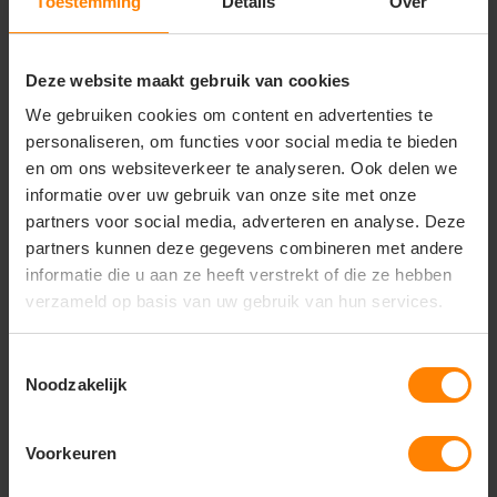
Casual werk- en vrijetijdskleding
Toestemming
Details
Over
Belangrijkste kenmerken:
Deze website maakt gebruik van cookies
Uitstekend geschikt voor bedrukken en borduren
Materiaal: 100% katoen
We gebruiken cookies om content en advertenties te
Stofgewicht: ca. 150 g/m² (licht en ademend)
personaliseren, om functies voor social media te bieden
Light Cotton kwaliteit
en om ons websiteverkeer te analyseren. Ook delen we
Comfortabele pasvorm
informatie over uw gebruik van onze site met onze
Zacht en soepel draaggevoel
Duurzaam en vormvast
partners voor social media, adverteren en analyse. Deze
Geschikt voor dagelijks gebruik
partners kunnen deze gegevens combineren met andere
informatie die u aan ze heeft verstrekt of die ze hebben
verzameld op basis van uw gebruik van hun services.
Vragen? Neem contact
Toestemmingsselectie
op met onze
Noodzakelijk
klantenservice
call
Voorkeuren
+31(0)418 511 972