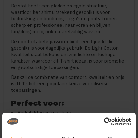
De stof heeft een gladde en egale structuur,
waardoor het shirt uitstekend geschikt is voor
bedrukking en borduring. Logo’s en prints komen
scherp en professioneel naar voren en blijven
langdurig mooi, ook na veelvuldig wassen.
De comfortabele pasvorm biedt een fijne fit die
geschikt is voor dagelijks gebruik. De Light Cotton
kwaliteit staat bekend om zijn lichte en luchtige
karakter, waardoor dit T-shirt ideaal is voor promotie
en grootschalige toepassingen.
Dankzij de combinatie van comfort, kwaliteit en prijs
is dit T-shirt een populaire keuze voor diverse
toepassingen.
Perfect voor:
Bedrijfskleding met logo
Bedrukte of geborduurde T-shirts
Promotiekleding en merchandise
Evenementen en acties