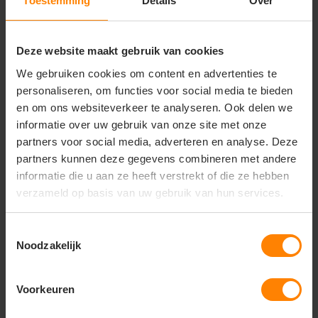
Casual dagelijkse kleding
Toestemming
Details
Over
Belangrijkste kenmerken:
Deze website maakt gebruik van cookies
Uitstekend geschikt voor bedrukken en borduren
Materiaal: 100% katoen
We gebruiken cookies om content en advertenties te
Stofgewicht: ca. 150 g/m² (licht en ademend)
personaliseren, om functies voor social media te bieden
Light Cotton kwaliteit
en om ons websiteverkeer te analyseren. Ook delen we
Comfortabele kindpasvorm
informatie over uw gebruik van onze site met onze
Zacht en soepel draaggevoel
Duurzaam en vormvast
partners voor social media, adverteren en analyse. Deze
Geschikt voor dagelijks gebruik
partners kunnen deze gegevens combineren met andere
informatie die u aan ze heeft verstrekt of die ze hebben
verzameld op basis van uw gebruik van hun services.
Vragen? Neem contact
Toestemmingsselectie
op met onze
Noodzakelijk
klantenservice
call
Voorkeuren
+31(0)418 511 972