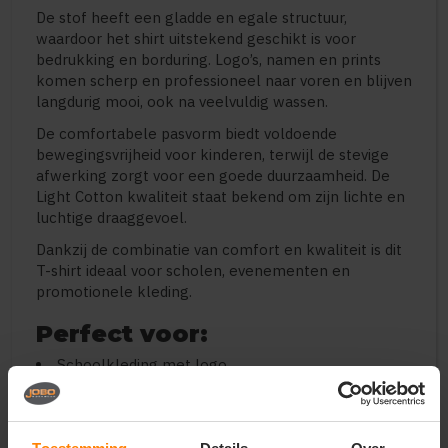
De stof heeft een gladde en egale structuur,
waardoor het shirt uitstekend geschikt is voor
bedrukking en borduring. Logo’s, namen en prints
komen scherp en professioneel naar voren en blijven
langdurig mooi, ook na veelvuldig wassen.
De comfortabele pasvorm biedt voldoende
bewegingsvrijheid voor kinderen, terwijl de stevige
afwerking zorgt voor een goede duurzaamheid. De
Light Cotton kwaliteit staat bekend om zijn lichte en
luchtige draaggevoel.
Dankzij de combinatie van comfort en kwaliteit is dit
T-shirt ideaal voor scholen, evenementen en
promotionele kleding.
Perfect voor:
Schoolkleding met logo
Bedrukte kinderkleding
Evenementen en promotie
Teams en verenigingen