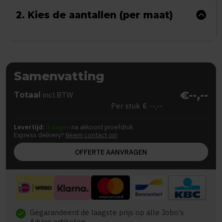
2. Kies de aantallen (per maat)
Samenvatting
€--,--
Totaal
incl.BTW
Per stuk
€ --,--
Levertijd:
5 dagen
na akkoord proefdruk
Express delivery?
Neem contact op!
OFFERTE AANVRAGEN
Gegarandeerd de laagste prijs op alle Jobo's
check
Advies artikelen