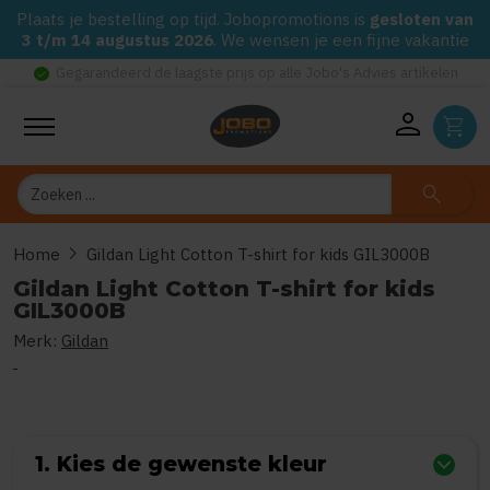
Plaats je bestelling op tijd. Jobopromotions is
gesloten van
3 t/m 14 augustus 2026
. We wensen je een fijne vakantie
check_circle
Gegarandeerd de laagste prijs op alle Jobo's Advies artikelen
person
shopping_cart
Zoeken
search
chevron_right
Home
Gildan Light Cotton T-shirt for kids GIL3000B
Gildan Light Cotton T-shirt for kids
GIL3000B
Merk:
Gildan
0
uit
5
(Gebaseerd op 0 reviews)
1. Kies de gewenste kleur