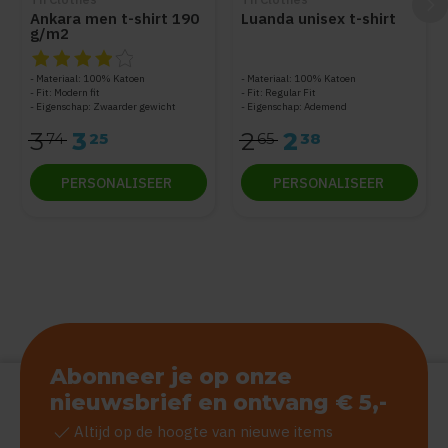
Ankara men t-shirt 190
Luanda unisex t-shirt
g/m2
De beoordeling van dit product is
4
van de 5
Materiaal: 100% Katoen
Materiaal: 100% Katoen
Fit: Modern fit
Fit: Regular Fit
Eigenschap: Zwaarder gewicht
Eigenschap: Ademend
3
3
2
2
74
25
65
38
PERSONALISEER
PERSONALISEER
Abonneer je op onze
nieuwsbrief en ontvang € 5,-
check
Altijd op de hoogte van nieuwe items