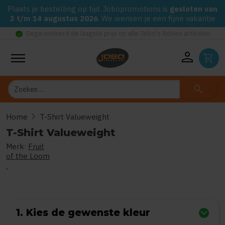
Plaats je bestelling op tijd. Jobopromotions is
gesloten van
3 t/m 14 augustus 2026
. We wensen je een fijne vakantie
check_circle
Gegarandeerd de laagste prijs op alle Jobo's Advies artikelen
person
shopping_cart
Zoeken
search
chevron_right
Home
T-Shirt Valueweight
T-Shirt Valueweight
Merk:
Fruit
0
uit
5
(Gebaseerd op 0 reviews)
of the Loom
1. Kies de gewenste kleur