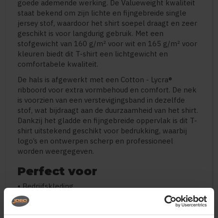
goede ademende werking. De Valueweight kwaliteit
staat bekend om zijn lichte en fijngebreide single
jersey stof, waardoor het shirt soepel draagt en zeer
geschikt is voor langdurig gebruik. Met een
stofgewicht van 160 g/m² voor wit en 165 g/m² voor
kleuren biedt dit T-shirt een lichtgewicht en
comfortabele kwaliteit.
De hals is afgewerkt met een Cotton - Lycra®
ribboord voor extra vormbehoud en comfort. De nek
is voorzien van een verstevigingsband in dezelfde
stof, wat bijdraagt aan de duurzaamheid van het shirt.
Dankzij het gladde en fijngebreide oppervlak is dit T-
shirt uitstekend geschikt voor bedrukking, waarbij
logo’s en ontwerpen scherp en professioneel
worden weergegeven.
Perfect voor
• Bedrijfskleding
• Promotiekleding en events
• Bedrukte T-shirts
• Teams en verenigingen