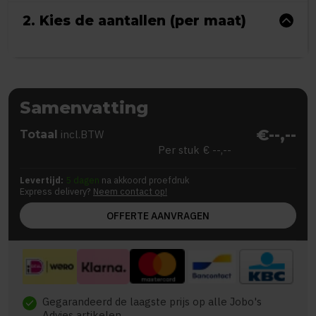
2. Kies de aantallen (per maat)
Samenvatting
€--,--
Totaal
incl.BTW
Per stuk
€ --,--
Levertijd:
5 dagen
na akkoord proefdruk
Express delivery?
Neem contact op!
OFFERTE AANVRAGEN
Gegarandeerd de laagste prijs op alle Jobo's
check
Advies artikelen