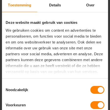
• Casual dagelijks gebruik
Toestemming
Details
Over
Belangrijkste kenmerken
• Uitstekend geschikt voor bedrukken en borduren
Deze website maakt gebruik van cookies
• 100% katoen
We gebruiken cookies om content en advertenties te
• Stofgewicht: 160 g/m² (wit) / 165 g/m² (kleur)
personaliseren, om functies voor social media te bieden
• Single jersey fijngebreide kwaliteit
en om ons websiteverkeer te analyseren. Ook delen we
• Ronde hals met Cotton - Lycra® rib
informatie over uw gebruik van onze site met onze
• Nekband in dezelfde stof voor extra comfort
• Classic fit pasvorm
partners voor social media, adverteren en analyse. Deze
• Lichtgewicht en ademend
partners kunnen deze gegevens combineren met andere
• Duurzame en comfortabele kwaliteit
informatie die u aan ze heeft verstrekt of die ze hebben
verzameld op basis van uw gebruik van hun services.
Toestemmingsselectie
Vragen? Neem contact
Noodzakelijk
op met onze
klantenservice
Voorkeuren