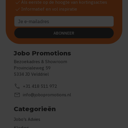
check
Als eerste op de hoogte van kortingsacties
check
Informatief en vol inspiratie
ABONNEER
Jobo Promotions
Bezoekadres & Showroom
Provincialeweg 59
5334 JD Velddriel
call
+31 418 511 972
mail
info@jobopromotions.nl
Categorieën
Jobo's Advies
Kleding