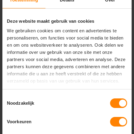
Belangrijkste kenmerken
Uitstekend geschikt voor bedrukken en borduren
Materiaal: 70% katoen / 30% polyester
Deze website maakt gebruik van cookies
Stofgewicht: 405 g/m² (extra zwaar en duurzaam)
We gebruiken cookies om content en advertenties te
Zachte, geborstelde fleece binnenzijde
personaliseren, om functies voor social media te bieden
Classic fit pasvorm
en om ons websiteverkeer te analyseren. Ook delen we
Dubbele capuchon van stof
informatie over uw gebruik van onze site met onze
Kangoeroezak aan de voorkant
Ribgebreide manchetten en tailleband
partners voor social media, adverteren en analyse. Deze
Tear-away label (perfect voor rebranding)
partners kunnen deze gegevens combineren met andere
informatie die u aan ze heeft verstrekt of die ze hebben
verzameld op basis van uw gebruik van hun services.
Vragen? Neem contact
Toestemmingsselectie
op met onze
Noodzakelijk
klantenservice
call
Voorkeuren
+31(0)418 511 972