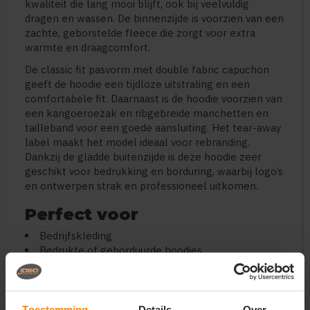
kwaliteit die lang mooi blijft, ook bij veelvuldig
dragen en wassen. De binnenzijde is voorzien van een
zachte, geborstelde fleece die zorgt voor extra
warmte en draagcomfort.
De classic fit pasvorm met double fabric capuchon
geeft de hoodie een tijdloze uitstraling en een
comfortabele fit. Daarnaast is de hoodie voorzien van
een kangoeroezak en ribgebreide manchetten en
tailleband voor een goede aansluiting. Het tear-away
label maakt het model ideaal voor rebranding.
Dankzij de gladde buitenzijde is deze hoodie zeer
geschikt voor bedrukking en borduring, waarbij logo’s
en ontwerpen strak en professioneel uitkomen.
Perfect voor
Bedrijfskleding
Bedrukte of geborduurde hoodies
Teams en verenigingen
Promotiekleding en merchandise
Werk- en vrijetijdskleding
Toestemming
Details
Over