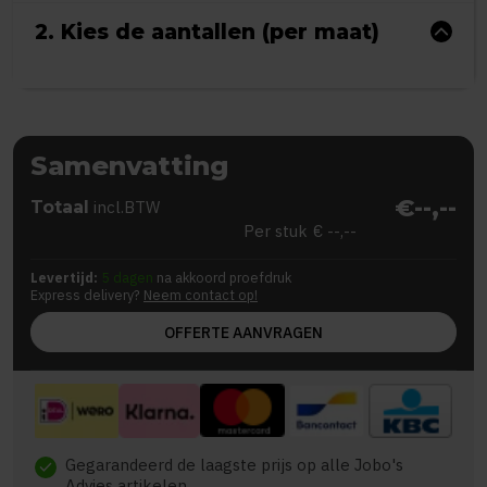
2. Kies de aantallen (per maat)
Samenvatting
€--,--
Totaal
incl.BTW
Per stuk
€ --,--
Levertijd:
5 dagen
na akkoord proefdruk
Express delivery?
Neem contact op!
OFFERTE AANVRAGEN
Gegarandeerd de laagste prijs op alle Jobo's
check
Advies artikelen