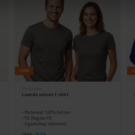
-10%
-
Th Clothes
Luanda unisex t-shirt
5
Materiaal: 100% Katoen
Fit: Regular Fit
Eigenschap: Ademend
65
38