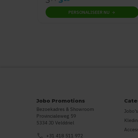
3
3
PERSONALISEER
NU
Jobo Promotions
Cate
Bezoekadres & Showroom
Jobo's
Provincialeweg 59
Kledi
5334 JD Velddriel
Acces
call
+31 418 511 972