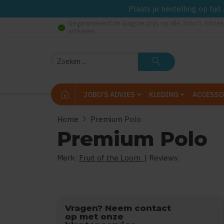
Plaats je bestelling op tij
Gegarandeerd de laagste prijs op alle Jobo's Advies
check_circle
artikelen
Zoeken
search
home
JOBO'S ADVIES
KLEDING
ACCESSO
chevron_right
Home
Premium Polo
Premium Polo
Merk:
Fruit of the Loom
| Reviews:
Vragen? Neem contact
op met onze