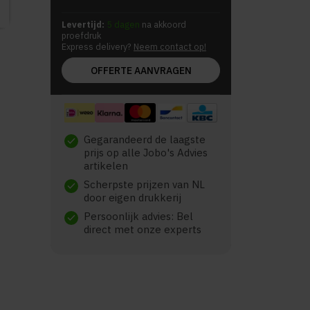
Levertijd:
5 dagen
na akkoord
proefdruk
Express delivery?
Neem contact op!
OFFERTE AANVRAGEN
Gegarandeerd de laagste
check
prijs op alle Jobo's Advies
artikelen
Scherpste prijzen van NL
check
door eigen drukkerij
Persoonlijk advies: Bel
check
direct met onze experts