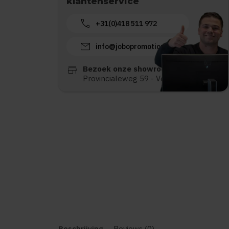
klantenservice
call
+31(0)418 511 972
mail
info@jobopromotions.nl
store
Bezoek onze showroom:
Provincialeweg 59 - Velddriel
Beschrijving
Reviews (0)