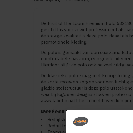
De Fruit of the Loom Premium Polo 632180 is
geschikt is voor zowel professioneel als ca
de stevige kwaliteit is deze polo ideaal als 
promotionele kleding.
De polo is gemaakt van een duurzame katoe
comfortabele pasvorm, een goede ademende 
Hierdoor blijft de polo ook na veelvuldig wa
De klassieke polo kraag met knoopsluiting ge
de korte mouwen zorgen voor een luchtig e
gladde stofstructuur is deze polo uitsteken
waarbij logo’s en designs strak en profess
away label maakt het model bovendien perf
Perfect voor
Bedrijfskleding
Bedrukte of geborduurde polo’s
Teams en verenigingen