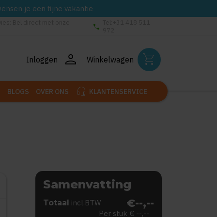
wensen je een fijne vakantie
vies: Bel direct met onze
Tel:+31 418 511
phone
972
person
shopping_cart
Inloggen
Winkelwagen
headset_mic
BLOGS
OVER ONS
KLANTENSERVICE
Samenvatting
€--,--
Totaal
incl.BTW
Per stuk
€ --,--