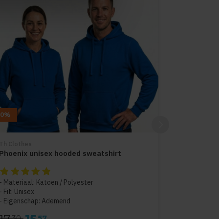
10%
Th Clothes
Phoenix unisex hooded sweatshirt
De beoordeling van dit product is
5
van de 5
Materiaal: Katoen / Polyester
Fit: Unisex
Eigenschap: Ademend
30
57