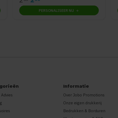
2
2
PERSONALISEER
NU
gorieën
Informatie
 Advies
Over Jobo Promotions
ng
Onze eigen drukkerij
soires
Bedrukken & Borduren