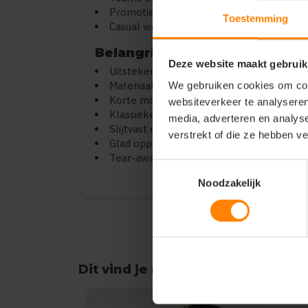
Promotiekleding en events
Toestemming
Casual werk- en vrijetijdskleding
Belangrijkste kenmerken
Deze website maakt gebruik
Uitstekend geschikt voor bedrukken en 
Materiaal: duurzame katoen/polyester m
We gebruiken cookies om cont
Korte mouwen met comfortabele pasvo
websiteverkeer te analyseren
Klassieke polo kraag met knoopsluiting
media, adverteren en analys
Slijtvast en vormvast materiaal
verstrekt of die ze hebben v
Glad oppervlak voor optimale printkwalit
Tear-away label (perfect voor rebranding
Toestemmingsselectie
Noodzakelijk
Dit vind je misschien ook leuk
Items van productcarrousel