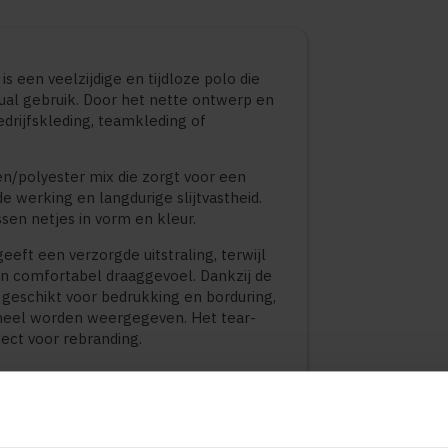
 een veelzijdige en tijdloze polo die
sual gebruik. Door het nette ontwerp en
bedrijfskleding, teamkleding of
n/polyester mix die zorgt voor een
werking en langdurige slijtvastheid.
ssen netjes in vorm en kleur.
eft een verzorgde uitstraling, terwijl
n comfortabel draaggevoel. Dankzij de
d geschikt voor bedrukking en borduring,
ioneel worden weergegeven. Het tear-
ect voor rebranding.