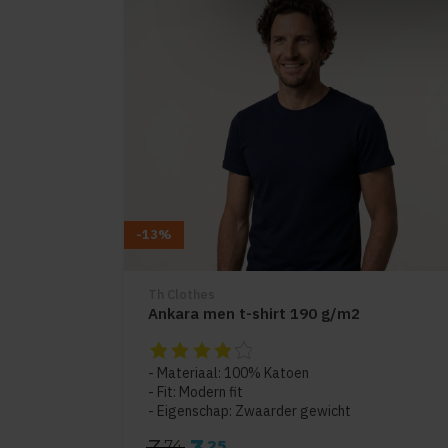
-13%
Th Clothes
Ankara men t-shirt 190 g/m2
De beoordeling van dit product is
4
van de 
Materiaal: 100% Katoen
Fit: Modern fit
Eigenschap: Zwaarder gewicht
74
25