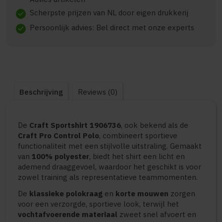
Scherpste prijzen van NL door eigen drukkerij
check
Persoonlijk advies: Bel direct met onze experts
check
Beschrijving
Reviews (0)
De
Craft Sportshirt 1906736
, ook bekend als de
Craft Pro Control Polo
, combineert sportieve
functionaliteit met een stijlvolle uitstraling. Gemaakt
van
100% polyester
, biedt het shirt een licht en
ademend draaggevoel, waardoor het geschikt is voor
zowel training als representatieve teammomenten.
De
klassieke polokraag
en
korte mouwen
zorgen
voor een verzorgde, sportieve look, terwijl het
vochtafvoerende materiaal
zweet snel afvoert en