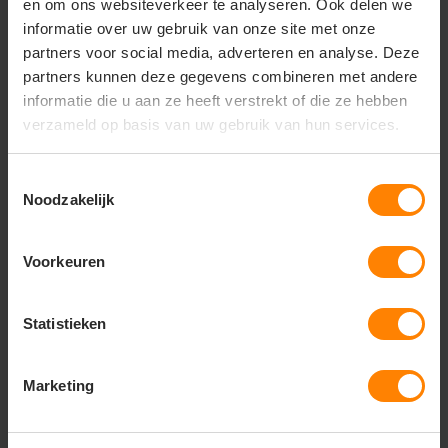
en om ons websiteverkeer te analyseren. Ook delen we
Vragen? Neem contact
informatie over uw gebruik van onze site met onze
op met onze
partners voor social media, adverteren en analyse. Deze
klantenservice
partners kunnen deze gegevens combineren met andere
informatie die u aan ze heeft verstrekt of die ze hebben
call
+31(0)418 511 972
verzameld op basis van uw gebruik van hun services.
mail
info@jobopromotions.nl
Toestemmingsselectie
Noodzakelijk
store
Bezoek onze showroom:
Provincialeweg 59 - Velddriel
Voorkeuren
Dit vind je misschien ook leuk
Statistieken
Items van productcarrousel
Marketing