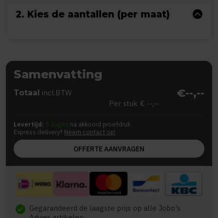
2. Kies de aantallen (per maat)
Samenvatting
€--,--
Totaal
incl.BTW
Per stuk
€ --,--
Levertijd:
5 dagen
na akkoord proefdruk
Express delivery?
Neem contact op!
OFFERTE AANVRAGEN
Gegarandeerd de laagste prijs op alle Jobo's
check
Advies artikelen