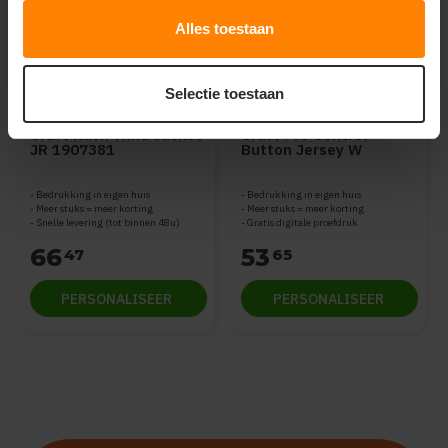
Alles toestaan
Selectie toestaan
Craft kleding bedrukken
Craft kleding bedrukken
Craft Rush Wind Jacket
Craft Pro Control
JR 1907381
Button Jersey W
1906696
Bedrukking in eigen huis
Bedrukking in eigen huis
Meer stuks = meer korting
Meer stuks = meer korting
Snelle levering (tot binnen 48u)
Gratis digitale proefdruk
66
53
47
65
PERSONALISEER
PERSONALISEER