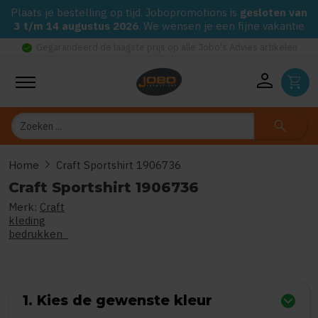
Plaats je bestelling op tijd. Jobopromotions is
gesloten van
3 t/m 14 augustus 2026
. We wensen je een fijne vakantie
check_circle
Gegarandeerd de laagste prijs op alle Jobo's Advies artikelen
person
shopping_cart
Zoeken
search
chevron_right
Home
Craft Sportshirt 1906736
Craft Sportshirt 1906736
Merk:
Craft
0
uit
5
(Gebaseerd op 0 reviews)
kleding
bedrukken
1. Kies de gewenste kleur