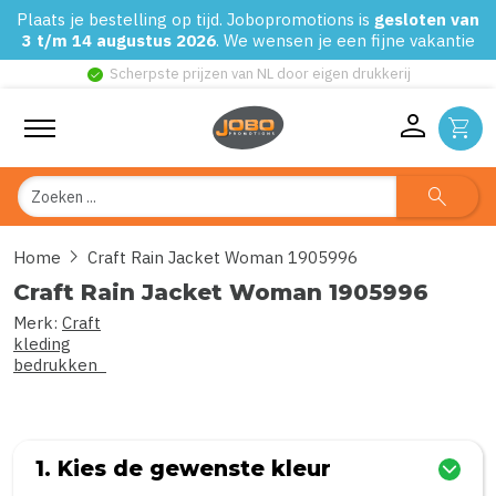
Plaats je bestelling op tijd. Jobopromotions is
gesloten van
3 t/m 14 augustus 2026
. We wensen je een fijne vakantie
check_circle
Scherpste prijzen van NL door eigen drukkerij
person
shopping_cart
Zoeken
search
chevron_right
Home
Craft Rain Jacket Woman 1905996
Craft Rain Jacket Woman 1905996
Merk:
Craft
0
uit
5
(Gebaseerd op 0 reviews)
kleding
bedrukken
1. Kies de gewenste kleur