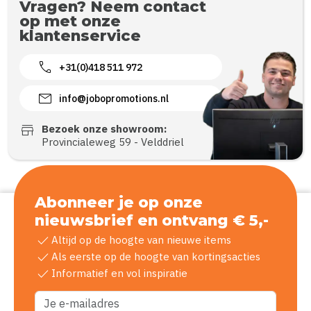
Vragen? Neem contact
op met onze
klantenservice
call
+31(0)418 511 972
mail
info@jobopromotions.nl
store
Bezoek onze showroom:
Provincialeweg 59 - Velddriel
Abonneer je op onze
nieuwsbrief en ontvang € 5,-
check
Altijd op de hoogte van nieuwe items
check
Als eerste op de hoogte van kortingsacties
check
Informatief en vol inspiratie