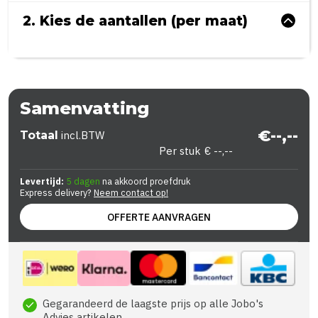
2. Kies de aantallen (per maat)
Samenvatting
€--,--
Totaal
incl.BTW
Per stuk
€ --,--
Levertijd:
5 dagen
na akkoord proefdruk
Express delivery?
Neem contact op!
OFFERTE AANVRAGEN
Gegarandeerd de laagste prijs op alle Jobo's
check
Advies artikelen