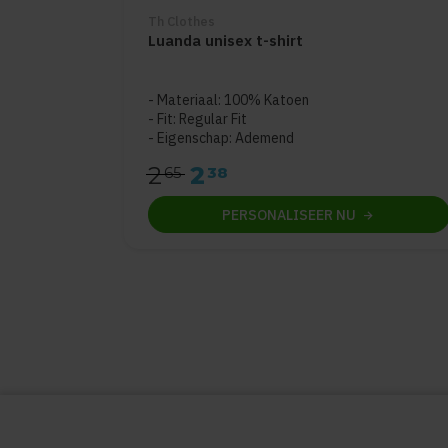
Th Clothes
Luanda unisex t-shirt
Materiaal: 100% Katoen
Fit: Regular Fit
Eigenschap: Ademend
2
2
65
38
PERSONALISEER
NU