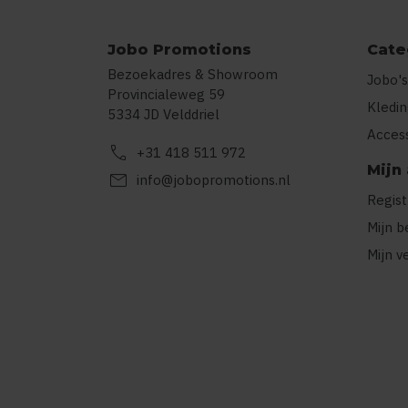
Jobo Promotions
Cate
Bezoekadres & Showroom
Jobo's
Provincialeweg 59
Kledi
5334 JD Velddriel
Acces
call
+31 418 511 972
Mijn
mail
info@jobopromotions.nl
Regis
Mijn b
Mijn v