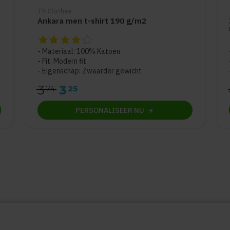
Th Clothes
Ankara men t-shirt 190 g/m2
De beoordeling van dit product is
4
van de 5
Materiaal: 100% Katoen
Fit: Modern fit
Eigenschap: Zwaarder gewicht
3
3
74
25
PERSONALISEER
NU