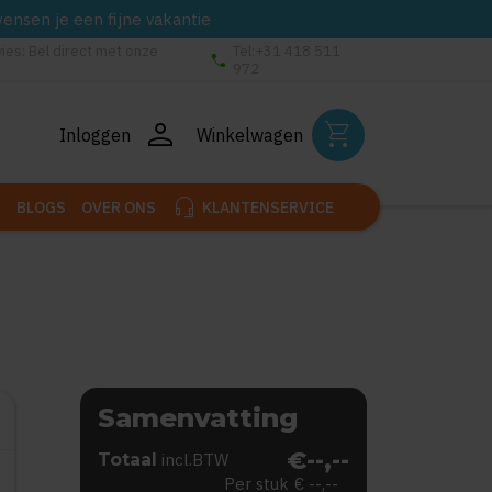
wensen je een fijne vakantie
vies: Bel direct met onze
Tel:+31 418 511
phone
972
person
shopping_cart
Inloggen
Winkelwagen
headset_mic
BLOGS
OVER ONS
KLANTENSERVICE
Samenvatting
€--,--
Totaal
incl.BTW
Per stuk
€ --,--