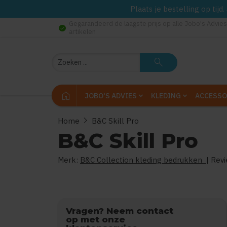
Plaats je bestelling op tij
Gegarandeerd de laagste prijs op alle Jobo's Advies
check_circle
artikelen
Zoeken
search
home
JOBO'S ADVIES
KLEDING
ACCESSO
chevron_right
Home
B&C Skill Pro
B&C Skill Pro
Merk:
B&C Collection kleding bedrukken
| Rev
Vragen? Neem contact
op met onze