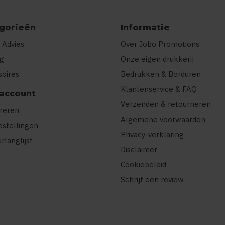
gorieën
Informatie
 Advies
Over Jobo Promotions
ng
Onze eigen drukkerij
soires
Bedrukken & Borduren
Klantenservice & FAQ
 account
Verzenden & retourneren
treren
Algemene voorwaarden
estellingen
Privacy-verklaring
erlanglijst
Disclaimer
Cookiebeleid
Schrijf een review