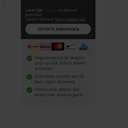
Levertijd:
5 dagen
na akkoord
proefdruk
Express delivery?
Neem contact op!
OFFERTE AANVRAGEN
Gegarandeerd de laagste
check
prijs op alle Jobo's Advies
artikelen
Scherpste prijzen van NL
check
door eigen drukkerij
Persoonlijk advies: Bel
check
direct met onze experts