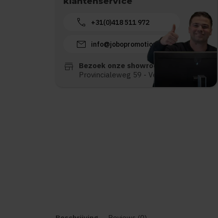
klantenservice
call
+31(0)418 511 972
mail
info@jobopromotions.nl
store
Bezoek onze showroom:
Provincialeweg 59 - Velddriel
Beschrijving
Reviews (0)