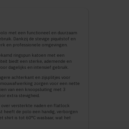
polo met een functioneel en duurzaam
ebruik. Dankzij de stevige piquéstof en
 werk en professionele omgevingen.
ekamd ringspun katoen met een
teit biedt een sterke, ademende en
oor dagelijks en intensief gebruik.
gere achterkant en zijsplitjes voor
en mouwafwerking zorgen voor een nette
rzien van een knoopsluiting met 3
or extra stevigheid.
l over versterkte naden en flatlock
st heeft de polo een handig, verborgen
 shirt is tot 60°C wasbaar, wat het