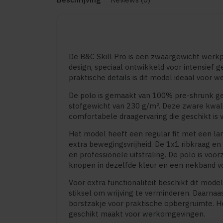
De B&C Skill Pro is een zwaargewicht werk
design, speciaal ontwikkeld voor intensief g
praktische details is dit model ideaal voor
De polo is gemaakt van 100% pre-shrunk g
stofgewicht van 230 g/m². Deze zware kwali
comfortabele draagervaring die geschikt is v
Het model heeft een regular fit met een lan
extra bewegingsvrijheid. De 1x1 ribkraag 
en professionele uitstraling. De polo is voo
knopen in dezelfde kleur en een nekband vo
Voor extra functionaliteit beschikt dit mode
stiksel om wrijving te verminderen. Daarnaa
borstzakje voor praktische opbergruimte. Het
geschikt maakt voor werkomgevingen.