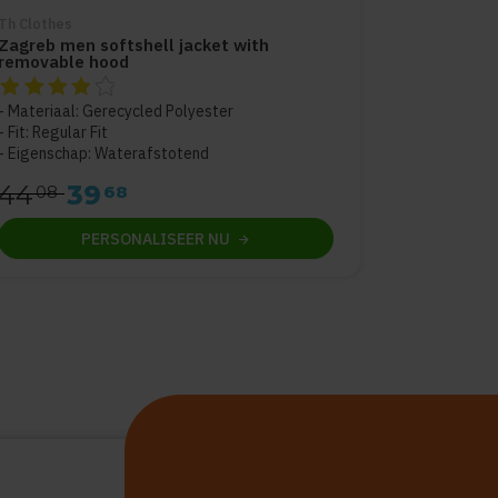
Th Clothes
Zagreb men softshell jacket with
removable hood
De beoordeling van dit product is
4
van de 5
Materiaal: Gerecycled Polyester
Fit: Regular Fit
Eigenschap: Waterafstotend
44
39
08
68
PERSONALISEER
NU