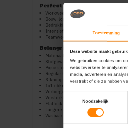
Perfect voor
Workwear en bedrijfskleding
Bouw, logistiek en techniek
Bedrukking en personalisatie
Intensief dagelijks gebruik
Toestemming
Teamwear en uniformen
Belangrijkste kenmerken
Deze website maakt gebruik
Materiaal: 100% pre-shrunk gekamd rin
We gebruiken cookies om cont
Stofgewicht: 230 g/m² (zware kwaliteit)
Piqué stof
websiteverkeer te analyseren
Regular fit
media, adverteren en analys
3-knoopsluiting in dezelfde kleur
verstrekt of die ze hebben v
1x1 ribkraag en mouwafwerking
Verborgen borstzak
Toestemmingsselectie
Versterkte naden
Noodzakelijk
Flatlock stiksel tegen wrijving
Langere achterkant en zijsplitjes
Wasbaar tot 60°C