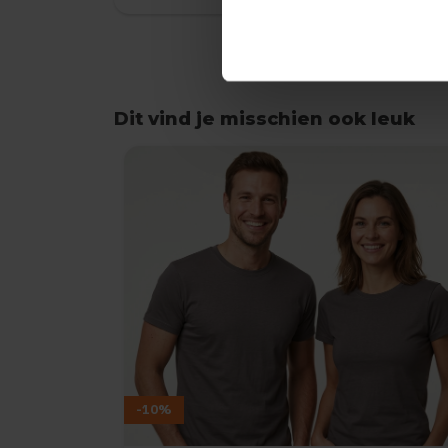
Dit vind je misschien ook leuk
Items van productcarrousel
-10%