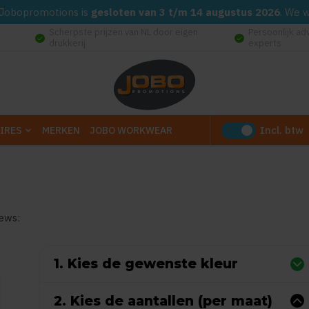
d. Jobopromotions is
gesloten van 3 t/m 14 augustus 2026
. We 
Scherpste prijzen van NL door eigen
Persoonlijk ad
check_circle
check_circle
drukkerij
experts
Incl. btw
IRES
MERKEN
JOBO WORKWEAR
iews:
0
uit
5
(Gebaseerd op 0 reviews)
1. Kies de gewenste kleur
2. Kies de aantallen (per maat)