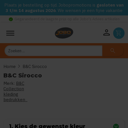
Plaats je bestelling op tijd. Jobopromotions is
gesloten van
3 t/m 14 augustus 2026
. We wensen je een fijne vakantie
check_circle
Gegarandeerd de laagste prijs op alle Jobo's Advies artikelen
person
shopping_cart
Zoeken
search
chevron_right
Home
B&C Sirocco
B&C Sirocco
Merk:
B&C
0
uit
5
(Gebaseerd op 0 reviews)
Collection
kleding
bedrukken
1. Kies de gewenste kleur