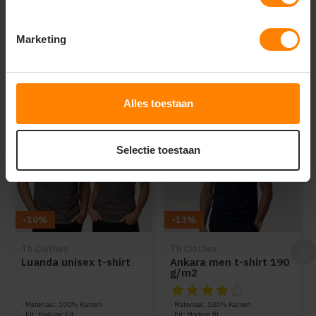
Provincialeweg 59 - Velddriel
Marketing
Dit vind je misschien ook leuk
Items van productcarrousel
Alles toestaan
Selectie toestaan
-10%
-13%
Th Clothes
Th Clothes
Luanda unisex t-shirt
Ankara men t-shirt 190
g/m2
De beoordeling van dit produc
Materiaal: 100% Katoen
Materiaal: 100% Katoen
Fit: Regular Fit
Fit: Modern fit