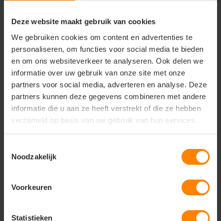
Lichtgewicht constructie
Winddicht
Deze website maakt gebruik van cookies
Waterafstotend
We gebruiken cookies om content en advertenties te
Capuchon in kraag
personaliseren, om functies voor social media te bieden
Opvouwbaar in eigen jaszak (K-way® systeem)
1 voorzak
en om ons websiteverkeer te analyseren. Ook delen we
Open zoom met trekkoord
informatie over uw gebruik van onze site met onze
Regular fit
partners voor social media, adverteren en analyse. Deze
partners kunnen deze gegevens combineren met andere
informatie die u aan ze heeft verstrekt of die ze hebben
verzameld op basis van uw gebruik van hun services.
Vragen? Neem contact
op met onze
Toestemmingsselectie
klantenservice
Noodzakelijk
call
+31(0)418 511 972
Voorkeuren
mail
info@jobopromotions.nl
store
Statistieken
Bezoek onze showroom: