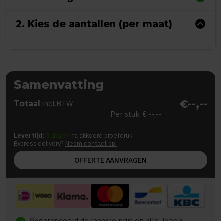
2. Kies de aantallen (per maat)
Samenvatting
€--,--
Totaal
incl.BTW
Per stuk
€ --,--
Levertijd:
5 dagen
na akkoord proefdruk
Express delivery?
Neem contact op!
OFFERTE AANVRAGEN
Gegarandeerd de laagste prijs op alle Jobo's