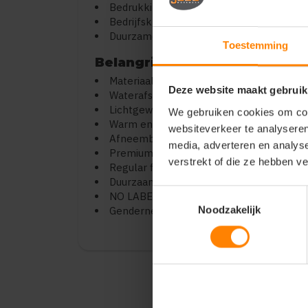
Bedrukking en personalisatie
Bedrijfskleding en teamwear
Duurzame kledinglijnen
Toestemming
Belangrijkste kenmerken
Materiaal: 100% gerecycled nylon
Deze website maakt gebruik
Waterafstotende afwerking
Lichtgewicht nepdonsvulling
We gebruiken cookies om cont
Warm en isolerend
websiteverkeer te analyseren
Afneembare capuchon
media, adverteren en analys
Premium satijnen feel
verstrekt of die ze hebben v
Regular fit
Duurzaam en milieubewust
Toestemmingsselectie
NO LABEL (ideaal voor rebranding)
Noodzakelijk
Genderneutraal ontwerp