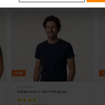
-13%
-
Th Clothes
Ankara men t-shirt 190 g/m2
De beoordeling van dit product is
4
van de 5