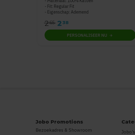
Materiaal: 100% Katoen
Fit: Regular Fit
Eigenschap: Ademend
2
2
65
38
PERSONALISEER
NU
Jobo Promotions
Cate
Bezoekadres & Showroom
Jobo's