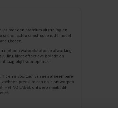
 jas met een premium uitstraling en
 snit en lichte constructie is dit model
tandigheden.
on met een waterafstotende afwerking.
ulling biedt effectieve isolatie en
ht laag blijft voor optimaal
 fit en is voorzien van een afneembare
elt zacht en premium aan en is ontworpen
eit. Het NO LABEL ontwerp maakt dit
cties.