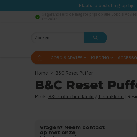
Plaats je bestelling op tij
Gegarandeerd de laagste prijs op alle Jobo's Advies
check_circle
artikelen
Zoeken
search
home
JOBO'S ADVIES
KLEDING
ACCESSO
chevron_right
Home
B&C Reset Puffer
B&C Reset Puff
Merk:
B&C Collection kleding bedrukken
| Rev
Vragen? Neem contact
op met onze