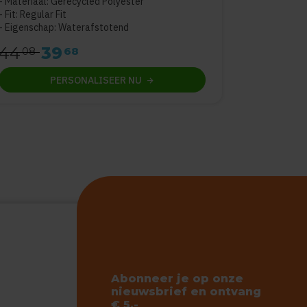
Materiaal: Gerecycled Polyester
Fit: Regular Fit
Eigenschap: Waterafstotend
44
39
08
68
PERSONALISEER
NU
Abonneer je op onze
nieuwsbrief en ontvang
€ 5,-