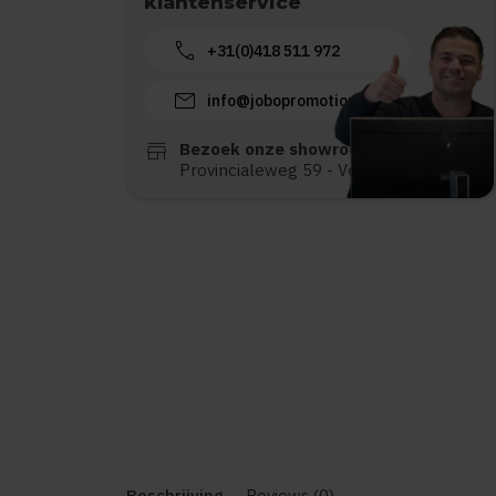
klantenservice
call
+31(0)418 511 972
mail
info@jobopromotions.nl
store
Bezoek onze showroom:
Provincialeweg 59 - Velddriel
Beschrijving
Reviews (0)