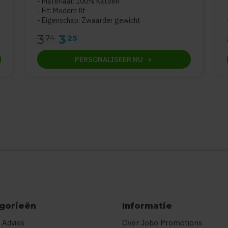
Materiaal: 100% Katoen
Fit: Modern fit
Eigenschap: Zwaarder gewicht
3
3
74
25
PERSONALISEER
NU
gorieën
Informatie
 Advies
Over Jobo Promotions