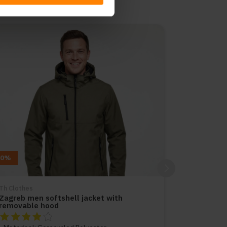
10%
Th Clothes
Zagreb men softshell jacket with
removable hood
De beoordeling van dit product is
4
van de 5