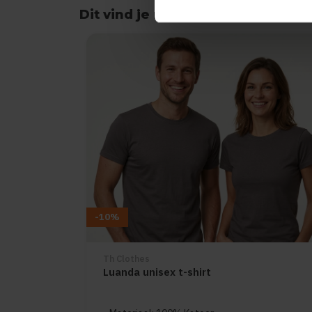
Dit vind je misschien ook leuk
Items van productcarrousel
-10%
Th Clothes
Luanda unisex t-shirt