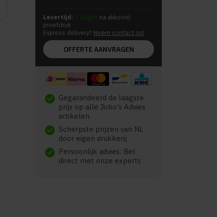
Levertijd:
5 dagen
na akkoord
proefdruk
Express delivery?
Neem contact op!
OFFERTE AANVRAGEN
Gegarandeerd de laagste
check
prijs op alle Jobo's Advies
artikelen
Scherpste prijzen van NL
check
door eigen drukkerij
Persoonlijk advies: Bel
check
direct met onze experts