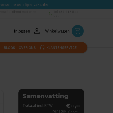
wensen je een fijne vakantie
vies: Bel direct met onze
Tel:+31 418 511
phone
972
person
shopping_cart
Inloggen
Winkelwagen
headset_mic
BLOGS
OVER ONS
KLANTENSERVICE
Samenvatting
€--,--
Totaal
incl.BTW
Per stuk
€ --,--