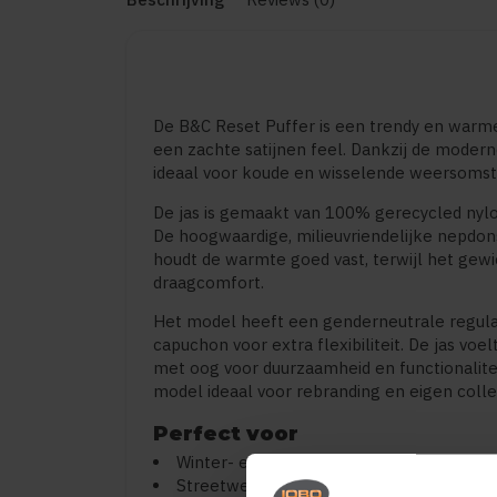
De B&C Reset Puffer is een trendy en warme
een zachte satijnen feel. Dankzij de moderne
ideaal voor koude en wisselende weersoms
De jas is gemaakt van 100% gerecycled nyl
De hoogwaardige, milieuvriendelijke nepdonsv
houdt de warmte goed vast, terwijl het gewic
draagcomfort.
Het model heeft een genderneutrale regular
capuchon voor extra flexibiliteit. De jas vo
met oog voor duurzaamheid en functionalit
model ideaal voor rebranding en eigen colle
Perfect voor
Winter- en outdoor gebruik
Streetwear en fashion collecties