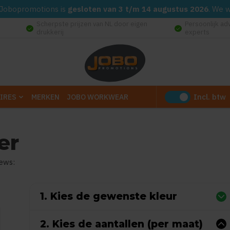
d. Jobopromotions is
gesloten van 3 t/m 14 augustus 2026
. We 
Scherpste prijzen van NL door eigen
Persoonlijk ad
check_circle
check_circle
drukkerij
experts
Incl. btw
IRES
MERKEN
JOBO WORKWEAR
er
iews:
0
uit
5
(Gebaseerd op 0 reviews)
1. Kies de gewenste kleur
2. Kies de aantallen (per maat)