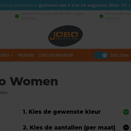
d. Jobopromotions is
gesloten van 3 t/m 14 augustus 2026
. We 
Scherpste prijzen van NL door eigen
Persoonlijk ad
check_circle
check_circle
drukkerij
experts
Incl. btw
IRES
MERKEN
JOBO WORKWEAR
olo Women
iews:
0
uit
5
(Gebaseerd op 0 reviews)
1. Kies de gewenste kleur
2. Kies de aantallen (per maat)