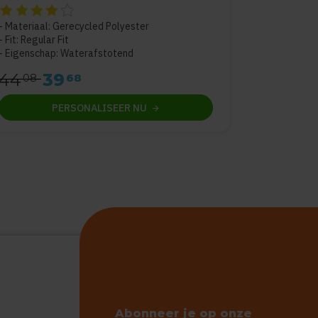
De beoordeling van dit product is
4
van de 5
Materiaal: Gerecycled Polyester
Fit: Regular Fit
Eigenschap: Waterafstotend
44
39
08
68
PERSONALISEER
NU
Abonneer je op onze