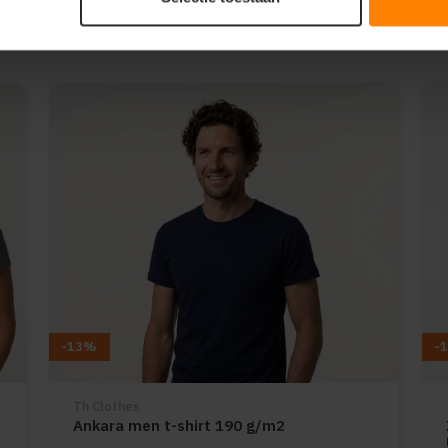
-13%
-
Th Clothes
Ankara men t-shirt 190 g/m2