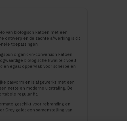
lo van biologisch katoen met een
he ontwerp en de zachte afwerking is dit
onele toepassingen.
ngspun organic-in-conversion katoen
gwaardige biologische kwaliteit voelt
ad en egaal oppervlak voor scherpe en
ijke pasvorm en is afgewerkt met een
en nette en moderne uitstraling. De
tabele regular fit.
rmate geschikt voor rebranding en
ther Grey geldt een samenstelling van