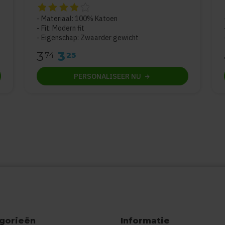
De beoordeling van dit product is
4
van de 5
Materiaal: 100% Katoen
Fit: Modern fit
Eigenschap: Zwaarder gewicht
3
3
74
25
PERSONALISEER
NU
gorieën
Informatie