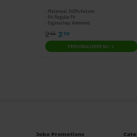
Materiaal: 100% Katoen
Fit: Regular Fit
Eigenschap: Ademend
2
2
65
38
PERSONALISEER
NU
Jobo Promotions
Cate