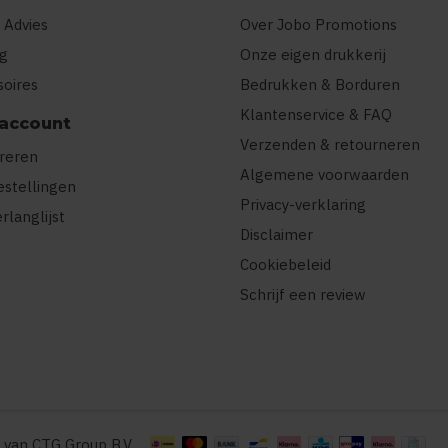
 Advies
Over Jobo Promotions
ng
Onze eigen drukkerij
soires
Bedrukken & Borduren
Klantenservice & FAQ
 account
Verzenden & retourneren
treren
Algemene voorwaarden
estellingen
Privacy-verklaring
erlanglijst
Disclaimer
Cookiebeleid
Schrijf een review
 van CTG Group B.V.