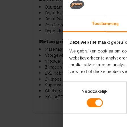
Duurzame damescollecties
Bedrukking en personalisatie
Bedrijfskleding en teamwear
Toestemming
Retail en promotie
Dagelijks gebruik
Belangrijkste kenmerken
Deze website maakt gebruik
Materiaal: 100% biologisch (organic-in-c
We gebruiken cookies om cont
Stofgewicht: 180 g/m²
websiteverkeer te analyseren
Vrouwelijke pasvorm
media, adverteren en analys
Zijnaden
verstrekt of die ze hebben v
1x1 ribkraag en manchetten
2-knops sluiting
Superzacht en ademend
Toestemmingsselectie
Glad oppervlak voor bedrukking
Noodzakelijk
NO LABEL (ideaal voor rebranding)