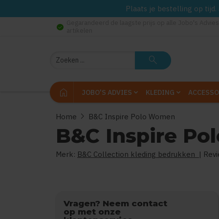
Plaats je bestelling op tij
Gegarandeerd de laagste prijs op alle Jobo's Advies
check_circle
artikelen
Zoeken
search
home
JOBO'S ADVIES
KLEDING
ACCESSO
chevron_right
Home
B&C Inspire Polo Women
B&C Inspire P
Merk:
B&C Collection kleding bedrukken
| Rev
Vragen? Neem contact
op met onze