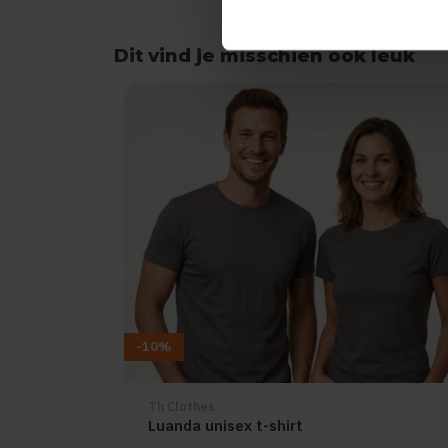
Dit vind je misschien ook leuk
Items van productcarrousel
-10%
Th Clothes
Luanda unisex t-shirt