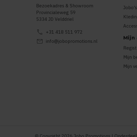
Bezoekadres & Showroom
Jobo's
Provincialeweg 59
Kledi
5334 JD Velddriel
Acces
call
+31 418 511 972
Mijn
mail
info@jobopromotions.nl
Regis
Mijn b
Mijn v
© Copyright 2026 Jobo Promotions | Onderdeel