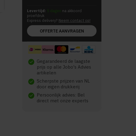
Levertijd:
5 dagen
na akkoord
proefdruk
Express delivery?
Neem contact op!
OFFERTE AANVRAGEN
Gegarandeerd de laagste
check
prijs op alle Jobo's Advies
artikelen
Scherpste prijzen van NL
check
door eigen drukkerij
Persoonlijk advies: Bel
check
direct met onze experts