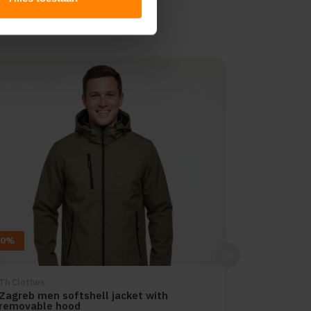
10%
Th Clothes
Zagreb men softshell jacket with
removable hood