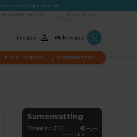
wensen je een fijne vakantie
vies: Bel direct met onze
Tel:+31 418 511
phone
972
person
shopping_cart
Inloggen
Winkelwagen
headset_mic
BLOGS
OVER ONS
KLANTENSERVICE
Samenvatting
€--,--
Totaal
incl.BTW
Per stuk
€ --,--