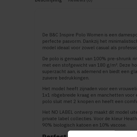
De B&C Inspire Polo Women is een damespo
perfecte pasvorm. Dankzij het minimalistisc
model ideaal voor zowel casual als professi
De polo is gemaakt van 100% pre-shrunk ri
met een stofgewicht van 180 g/m². Deze hoo
superzacht aan, is ademend en biedt een gl
zuivere bedrukkingen.
Het model heeft zijnaden voor een vrouwel
1x1 ribgebreide kraag en manchetten voor e
polo sluit met 2 knopen en heeft een comfor
Het NO LABEL ontwerp maakt dit model uite
private label collecties. Voor de kleur Hea
90% biologisch katoen en 10% viscose.
Perfect voor