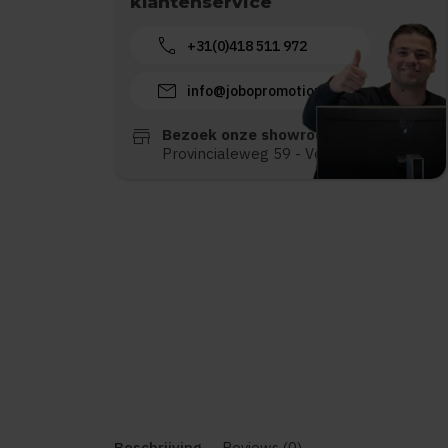
klantenservice
call
+31(0)418 511 972
mail
info@jobopromotions.nl
store
Bezoek onze showroom:
Provincialeweg 59 - Velddriel
Beschrijving
Reviews (0)