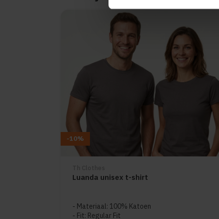
Items van productcarrousel
-10%
Th Clothes
Luanda unisex t-shirt
Materiaal: 100% Katoen
Fit: Regular Fit