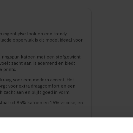
 eigentijdse look en een trendy
gladde oppervlak is dit model ideaal voor
k ringspun katoen met een stofgewicht
 voelt zacht aan, is ademend en biedt
 prints.
ibkraag voor een modern accent. Het
 zorgt voor extra draagcomfort en een
h zacht aan en blijft goed in vorm.
staat uit 85% katoen en 15% viscose, en