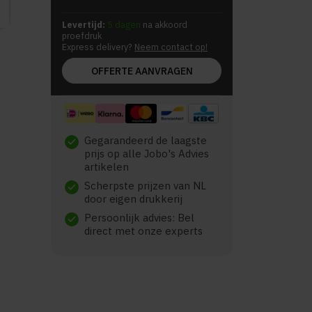
Levertijd:
5 dagen
na akkoord
proefdruk
Express delivery?
Neem contact op!
OFFERTE AANVRAGEN
Gegarandeerd de laagste
check
prijs op alle Jobo's Advies
artikelen
Scherpste prijzen van NL
check
door eigen drukkerij
Persoonlijk advies: Bel
check
direct met onze experts