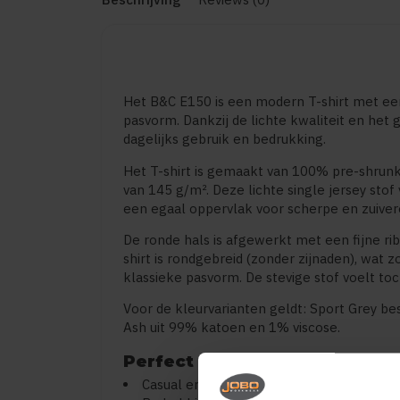
Het B&C E150 is een modern T-shirt met een
pasvorm. Dankzij de lichte kwaliteit en het 
dagelijks gebruik en bedrukking.
Het T-shirt is gemaakt van 100% pre-shrun
van 145 g/m². Deze lichte single jersey stof
een egaal oppervlak voor scherpe en zuivere
De ronde hals is afgewerkt met een fijne r
shirt is rondgebreid (zonder zijnaden), wat
klassieke pasvorm. De stevige stof voelt toc
Voor de kleurvarianten geldt: Sport Grey be
Ash uit 99% katoen en 1% viscose.
Perfect voor
Casual en dagelijks gebruik