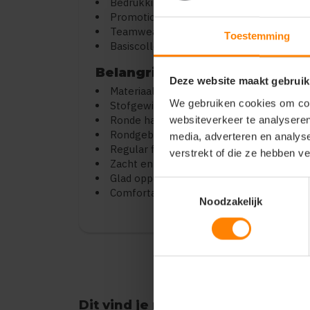
Bedrukking en personalisatie
Promotionele kleding
Teamwear en events
Toestemming
Basiscollecties
Belangrijkste kenmerken
Deze website maakt gebruik
Materiaal: 100% pre-shrunk ringspun ka
We gebruiken cookies om cont
Stofgewicht: 145 g/m² (lichte kwaliteit)
Ronde hals met fijne rib
websiteverkeer te analyseren
Rondgebreid (geen zijnaden)
media, adverteren en analys
Regular fit
verstrekt of die ze hebben v
Zacht en ademend
Glad oppervlak voor bedrukking
Toestemmingsselectie
Comfortabel en vormvast
Noodzakelijk
Dit vind je misschien ook leuk