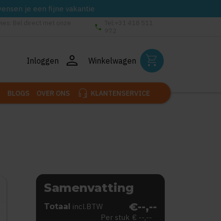
wensen je een fijne vakantie
vies: Bel direct met onze
Tel:+31 418 511
phone
972
person
shopping_cart
Inloggen
Winkelwagen
headset_mic
BLOGS
OVER ONS
KLANTENSERVICE
Samenvatting
€--,--
Totaal
incl.BTW
Per stuk
€ --,--