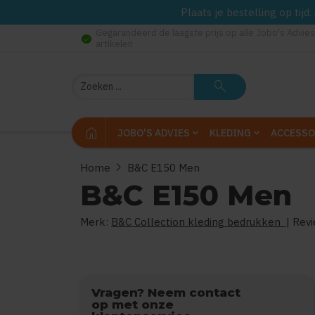
Plaats je bestelling op tij
Gegarandeerd de laagste prijs op alle Jobo's Advies
check_circle
artikelen
Zoeken
search
home
JOBO'S ADVIES
KLEDING
ACCESSO
chevron_right
Home
B&C E150 Men
B&C E150 Men
Merk:
B&C Collection kleding bedrukken
| Rev
Vragen? Neem contact
op met onze