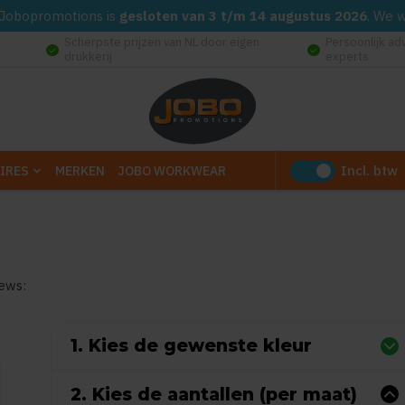
d. Jobopromotions is
gesloten van 3 t/m 14 augustus 2026
. We 
Scherpste prijzen van NL door eigen
Persoonlijk ad
check_circle
check_circle
drukkerij
experts
Incl. btw
IRES
MERKEN
JOBO WORKWEAR
iews:
0
uit
5
(Gebaseerd op 0 reviews)
1. Kies de gewenste kleur
2. Kies de aantallen (per maat)