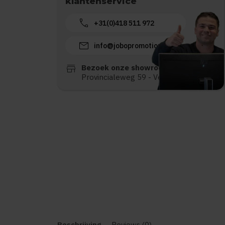
klantenservice
call
+31(0)418 511 972
mail
info@jobopromotions.nl
store
Bezoek onze showroom:
Provincialeweg 59 - Velddriel
Beschrijving
Reviews (0)