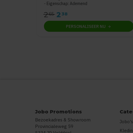
Eigenschap: Ademend
2
2
65
38
PERSONALISEER
NU
Jobo Promotions
Cate
Bezoekadres & Showroom
Jobo's
Provincialeweg 59
Kledi
5334 JD Velddriel