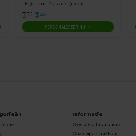
Eigenschap: Zwaarder gewicht
3
3
74
25
PERSONALISEER
NU
gorieën
Informatie
 Advies
Over Jobo Promotions
ng
Onze eigen drukkerij