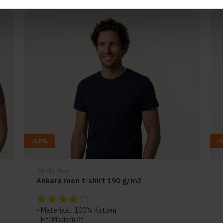
-13%
-
Th Clothes
Ankara men t-shirt 190 g/m2
De beoordeling van dit product is
4
van de 5
Materiaal: 100% Katoen
Fit: Modern fit