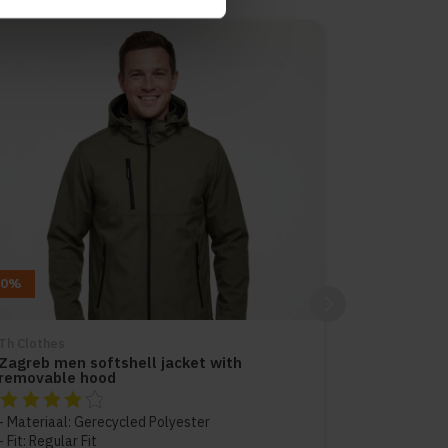
10%
Th Clothes
Zagreb men softshell jacket with
removable hood
De beoordeling van dit product is
4
van de 5
Materiaal: Gerecycled Polyester
Fit: Regular Fit