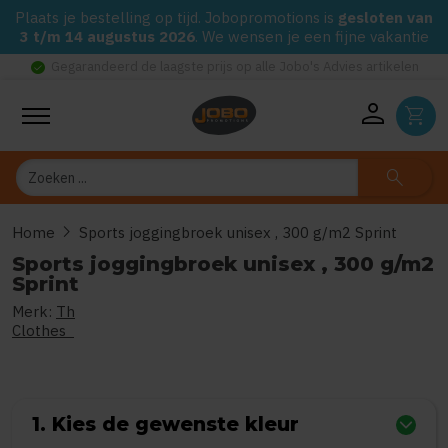
Plaats je bestelling op tijd. Jobopromotions is
gesloten van
3 t/m 14 augustus 2026
. We wensen je een fijne vakantie
check_circle
Gegarandeerd de laagste prijs op alle Jobo's Advies artikelen
person
shopping_cart
Zoeken
search
chevron_right
Home
Sports joggingbroek unisex , 300 g/m2 Sprint
Sports joggingbroek unisex , 300 g/m2
Sprint
Merk:
Th
0
uit
5
(Gebaseerd op 0 reviews)
Clothes
1. Kies de gewenste kleur