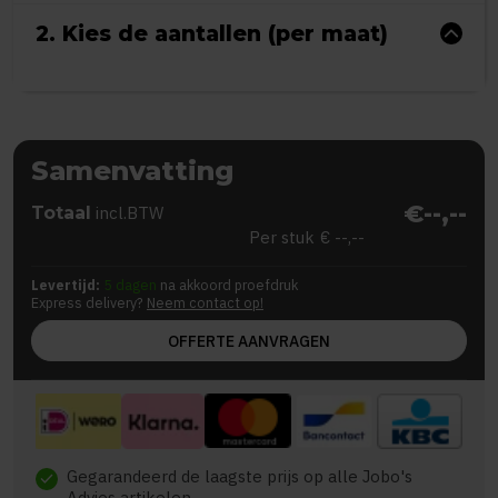
2. Kies de aantallen (per maat)
Samenvatting
€--,--
Totaal
incl.BTW
Per stuk
€ --,--
Levertijd:
5 dagen
na akkoord proefdruk
Express delivery?
Neem contact op!
OFFERTE AANVRAGEN
Gegarandeerd de laagste prijs op alle Jobo's
check
Advies artikelen