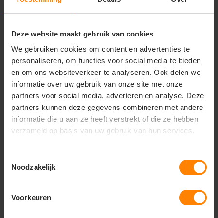
Machinewasbaar volgens label
Niet bleken
Strijken volgens label
Deze website maakt gebruik van cookies
Unieke eigenschappen
We gebruiken cookies om content en advertenties te
Duurzaam en comfortabel materiaal
personaliseren, om functies voor social media te bieden
Geschikt voor sport, vrije tijd en dagelijks gebruik
en om ons websiteverkeer te analyseren. Ook delen we
informatie over uw gebruik van onze site met onze
Onder voorbehoud van
partners voor social media, adverteren en analyse. Deze
productveranderingen
partners kunnen deze gegevens combineren met andere
informatie die u aan ze heeft verstrekt of die ze hebben
verzameld op basis van uw gebruik van hun services.
Vragen? Neem contact
Toestemmingsselectie
op met onze
Noodzakelijk
klantenservice
call
+31(0)418 511 972
Voorkeuren