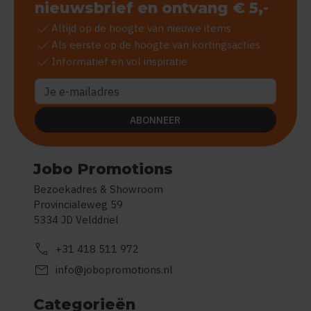
nieuwsbrief en ontvang € 5,-
check
Altijd op de hoogte van nieuwe items
check
Als eerste op de hoogte van kortingsacties
check
Informatief en vol inspiratie
ABONNEER
Jobo Promotions
Bezoekadres & Showroom
Provincialeweg 59
5334 JD Velddriel
call
+31 418 511 972
mail
info@jobopromotions.nl
Categorieën