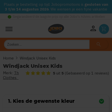
Plaats je bestelling op tijd. Jobopromotions is
gesloten van
3 t/m 14 augustus 2026
. We wensen je een fijne vakantie
check_circle
Gegarandeerd de laagste prijs op alle Jobo's Advies artikelen
person
shopping_cart
Zoeken
search
chevron_right
Home
Windjack Unisex Kids
Windjack Unisex Kids
Merk:
Th
De beoordeling van dit product is
5
van de 5
5
uit
5
(Gebaseerd op 1 reviews)
Clothes
1. Kies de gewenste kleur