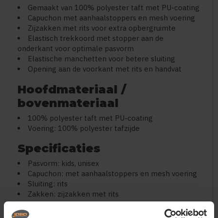
Gemaakt van 100% polyester taft met PU-coating
Capuchon met aanhaalstoppers en mesh voering
Zijzakken met rits voor extra opbergruimte
Elastisch trekkoord met stopper aan de
onderkant voor optimale pasvorm
Elastische manchetten voor betere sluiting
Opening aan de voorkant met rits en handvat
Hoofdmateriaal /
bovenmateriaal
100% polyester taft met PU-coating
Voering: 100% polyester tafzijde
Specificaties
Pasvorm: kids, unisex
Capuchon: met aanhaalstoppers en mesh voering
Sluiting: rits
Zakken: zijzakken met rits
Taille: elastisch trekkoord met stopper
Manchetten: elastisch