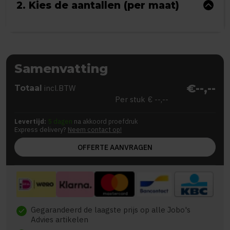
2. Kies de aantallen (per maat)
Samenvatting
€--,--
Totaal
incl.BTW
Per stuk
€ --,--
Levertijd:
5 dagen
na akkoord proefdruk
Express delivery?
Neem contact op!
OFFERTE AANVRAGEN
Gegarandeerd de laagste prijs op alle Jobo's
check
Advies artikelen