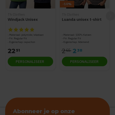
-10%
Th Clothes
Th Clothes
Windjack Unisex
Luanda unisex t-shirt
De beoordeling van dit product is
5
van de 5
Materiaal: polymide / elastaan
Materiaal: 100% Katoen
Fit: Regular Fit
Fit: Regular Fit
Eigenschap: capuchon
Eigenschap: Ademend
22
2
2
51
65
38
PERSONALISEER
PERSONALISEER
Abonneer je op onze