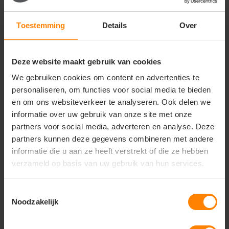
Wasvoorschriften
Toestemming
Details
Over
Machinewasbaar volgens label
Niet bleken
Strijken volgens label
Deze website maakt gebruik van cookies
Unieke eigenschappen
We gebruiken cookies om content en advertenties te
personaliseren, om functies voor social media te bieden
Waterafstotend en lichtgewicht
Comfortabele en verstelbare pasvorm
en om ons websiteverkeer te analyseren. Ook delen we
Geschikt voor dagelijks gebruik, school en outdoor
informatie over uw gebruik van onze site met onze
activiteiten
partners voor social media, adverteren en analyse. Deze
partners kunnen deze gegevens combineren met andere
Onder voorbehoud van
informatie die u aan ze heeft verstrekt of die ze hebben
productveranderingen
verzameld op basis van uw gebruik van hun services.
Toestemmingsselectie
Noodzakelijk
Vragen? Neem contact
op met onze