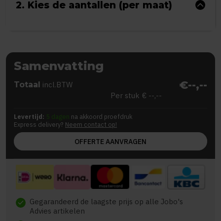
2. Kies de aantallen (per maat)
Samenvatting
€--,--
Totaal
incl.BTW
Per stuk
€ --,--
Levertijd:
5 dagen
na akkoord proefdruk
Express delivery?
Neem contact op!
OFFERTE AANVRAGEN
Gegarandeerd de laagste prijs op alle Jobo's
check
Advies artikelen