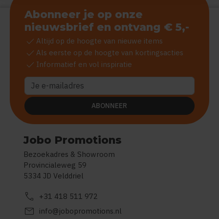
Abonneer je op onze
nieuwsbrief en ontvang € 5,-
check
Altijd op de hoogte van nieuwe items
check
Als eerste op de hoogte van kortingsacties
check
Informatief en vol inspiratie
ABONNEER
Jobo Promotions
Bezoekadres & Showroom
Provincialeweg 59
5334 JD Velddriel
call
+31 418 511 972
mail
info@jobopromotions.nl