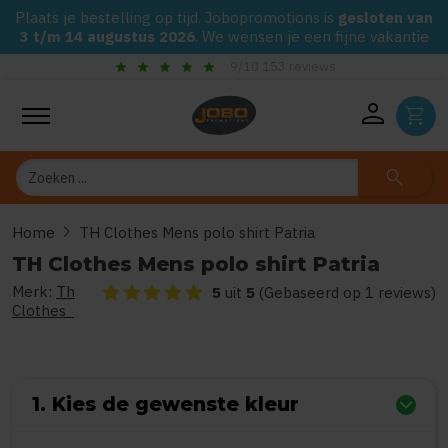
Plaats je bestelling op tijd. Jobopromotions is
gesloten van
3 t/m 14 augustus 2026
. We wensen je een fijne vakantie
r
star
check_circle
9/10 153 reviews
Gegarandeerd de laagste p
person
shopping_cart
Zoeken
search
chevron_right
Home
TH Clothes Mens polo shirt Patria
TH Clothes Mens polo shirt Patria
Merk:
Th
De beoordeling van dit product is
5
van de 5
5
uit
5
(Gebaseerd op 1 reviews)
Clothes
1. Kies de gewenste kleur