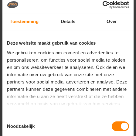
Vragen? Neem contact
op met onze
klantenservice
Toestemming
Details
Over
call
+31(0)418 511 972
Deze website maakt gebruik van cookies
mail
info@jobopromotions.nl
We gebruiken cookies om content en advertenties te
store
Bezoek onze showroom:
personaliseren, om functies voor social media te bieden
Provincialeweg 59 - Velddriel
en om ons websiteverkeer te analyseren. Ook delen we
informatie over uw gebruik van onze site met onze
partners voor social media, adverteren en analyse. Deze
Dit vind je misschien ook leuk
partners kunnen deze gegevens combineren met andere
informatie die u aan ze heeft verstrekt of die ze hebben
Items van productcarrousel
Best Verkocht
verzameld op basis van uw gebruik van hun services.
Toestemmingsselectie
Noodzakelijk