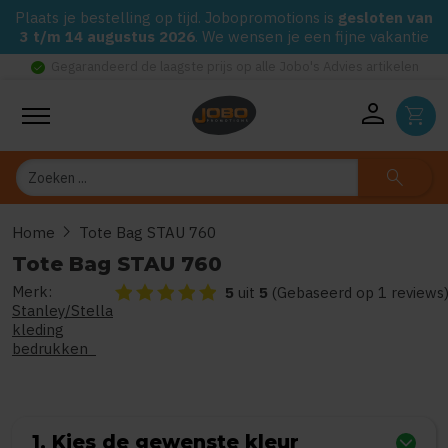
Plaats je bestelling op tijd. Jobopromotions is
gesloten van
3 t/m 14 augustus 2026
. We wensen je een fijne vakantie
check_circle
Gegarandeerd de laagste prijs op alle Jobo's Advies artikelen
person
shopping_cart
Zoeken
search
chevron_right
Home
Tote Bag STAU 760
Tote Bag STAU 760
Merk:
De beoordeling van dit product is
5
van de 5
5
uit
5
(Gebaseerd op 1 reviews
Stanley/Stella
kleding
bedrukken
1. Kies de gewenste kleur