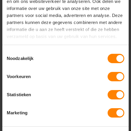
en om ons websiteverkeer te analyseren. Ook delen we
Belangrijkste kenmerken
informatie over uw gebruik van onze site met onze
100% biologisch katoen (Canvas)
partners voor social media, adverteren en analyse. Deze
Zware en robuuste kwaliteit (300 g/m²)
partners kunnen deze gegevens combineren met andere
Lange hengsels (65 cm) met versterkte
informatie die u aan ze heeft verstrekt of die ze hebben
kruissteek
verzameld op basis van uw gebruik van hun services.
Afmetingen: 37 cm breed x 43 cm hoog
Bovenrand dubbel gevouwen voor extra stevigheid
Zij- en bodemnauwkeurig afgewerkt
Toestemmingsselectie
GOTS, Fair Wear en PETA-Approved Vegan
Noodzakelijk
gecertificeerd
Het perfecte canvas voor zeefdruk, DTG en
Voorkeuren
borduring
Wilt u weten hoe dit model zich verhoudt tot de
lichtere varianten of de tassen met een bodemvouw
Statistieken
(zoals de Light Tote of Shopping Bag)? Ik kan de
specificaties direct voor u vergelijken.
Marketing