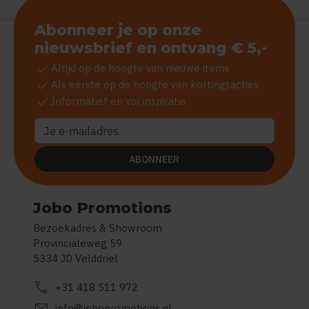
Abonneer je op onze
nieuwsbrief en ontvang € 5,-
check
Altijd op de hoogte van nieuwe items
check
Als eerste op de hoogte van kortingsacties
check
Informatief en vol inspiratie
ABONNEER
Jobo Promotions
Bezoekadres & Showroom
Provincialeweg 59
5334 JD Velddriel
call
+31 418 511 972
mail
info@jobopromotions.nl