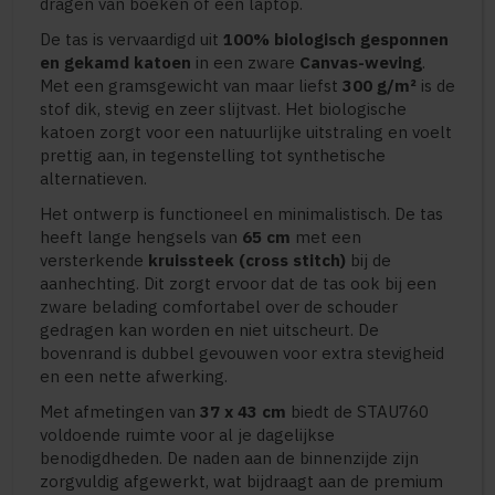
dragen van boeken of een laptop.
De tas is vervaardigd uit
100% biologisch gesponnen
en gekamd katoen
in een zware
Canvas-weving
.
Met een gramsgewicht van maar liefst
300 g/m²
is de
stof dik, stevig en zeer slijtvast. Het biologische
katoen zorgt voor een natuurlijke uitstraling en voelt
prettig aan, in tegenstelling tot synthetische
alternatieven.
Het ontwerp is functioneel en minimalistisch. De tas
heeft lange hengsels van
65 cm
met een
versterkende
kruissteek (cross stitch)
bij de
aanhechting. Dit zorgt ervoor dat de tas ook bij een
zware belading comfortabel over de schouder
gedragen kan worden en niet uitscheurt. De
bovenrand is dubbel gevouwen voor extra stevigheid
en een nette afwerking.
Met afmetingen van
37 x 43 cm
biedt de STAU760
voldoende ruimte voor al je dagelijkse
benodigdheden. De naden aan de binnenzijde zijn
zorgvuldig afgewerkt, wat bijdraagt aan de premium