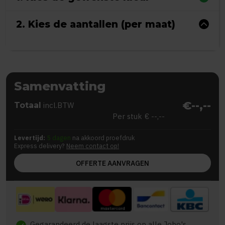
2. Kies de aantallen (per maat)
Samenvatting
€--,--
Totaal
incl.BTW
Per stuk
€ --,--
Levertijd:
5 dagen
na akkoord proefdruk
Express delivery?
Neem contact op!
OFFERTE AANVRAGEN
Gegarandeerd de laagste prijs op alle Jobo's