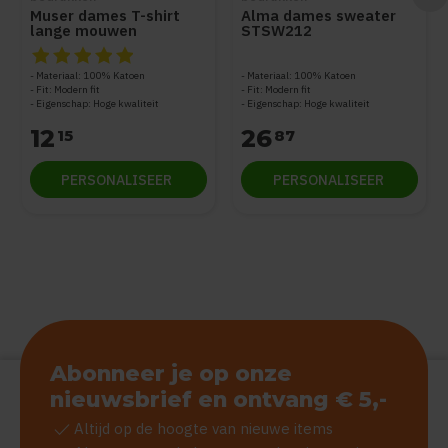
Muser dames T-shirt
Alma dames sweater
lange mouwen
STSW212
STTW219
De beoordeling van dit product is
5
van de 5
Materiaal: 100% Katoen
Materiaal: 100% Katoen
Fit: Modern fit
Fit: Modern fit
Eigenschap: Hoge kwaliteit
Eigenschap: Hoge kwaliteit
12
26
15
87
PERSONALISEER
PERSONALISEER
Abonneer je op onze
nieuwsbrief en ontvang € 5,-
check
Altijd op de hoogte van nieuwe items