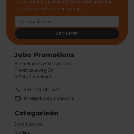
check
Als eerste op de hoogte van kortingsacties
check
Informatief en vol inspiratie
ABONNEER
Jobo Promotions
Bezoekadres & Showroom
Provincialeweg 59
5334 JD Velddriel
call
+31 418 511 972
mail
info@jobopromotions.nl
Categorieën
Jobo's Advies
Kleding