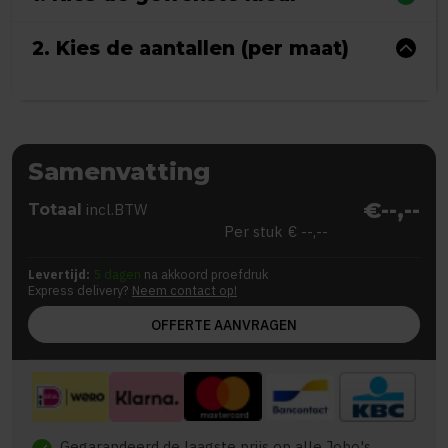
2. Kies de aantallen (per maat)
Samenvatting
€--,--
Totaal
incl.BTW
Per stuk
€ --,--
Levertijd:
5 dagen
na akkoord proefdruk
Express delivery?
Neem contact op!
OFFERTE AANVRAGEN
Gegarandeerd de laagste prijs op alle Jobo's