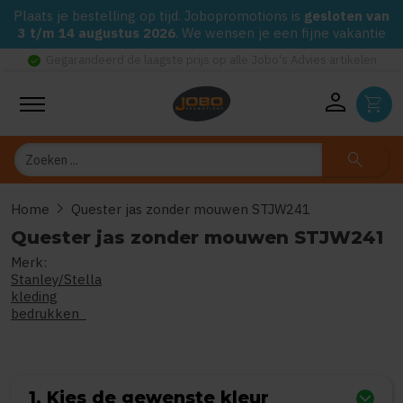
Plaats je bestelling op tijd. Jobopromotions is
gesloten van
3 t/m 14 augustus 2026
. We wensen je een fijne vakantie
check_circle
Gegarandeerd de laagste prijs op alle Jobo's Advies artikelen
person
shopping_cart
Zoeken
search
chevron_right
Home
Quester jas zonder mouwen STJW241
Quester jas zonder mouwen STJW241
Merk:
0
uit
5
(Gebaseerd op 0 reviews
Stanley/Stella
kleding
bedrukken
1. Kies de gewenste kleur