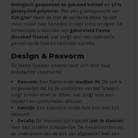
biologisch gesponnen en gekamd katoen
en
15%
gerecycled polyester
. Met een gramsgewicht van
300 g/m²
heeft de stof de perfecte dikte: hij valt
mooi zwaar naar beneden zonder lomp te ogen. De
binnenzijde is voorzien van
geborsteld fleece
(brushed fleece)
, wat zorgt voor een zijdezacht
gevoel op de huid en optimale warmte.
Design & Pasvorm
De Stella Quester onderscheidt zich door haar
doordachte constructie:
Pasvorm:
Een flatterende
medium fit
. De jurk is
zo gesneden dat hij de contouren van het lichaam
volgt zonder strak te zitten, wat zorgt voor een
modern en comfortabel silhouet.
Halslijn:
Een klassieke ronde hals met een 1x1
ribboord.
Details:
De mouwen zijn ingezet (
set-in sleeves
)
voor een strakke schouderlijn. De mouwboorden en
de onderzoom van de jurk zijn afgewerkt met een