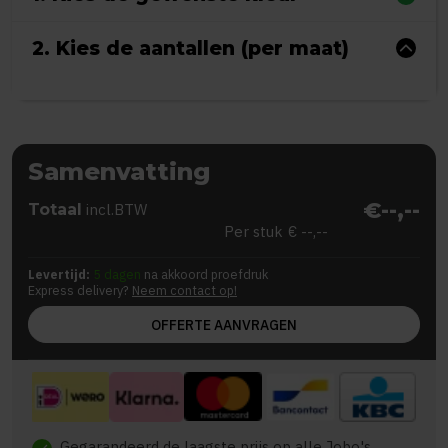
2. Kies de aantallen (per maat)
Samenvatting
€--,--
Totaal
incl.BTW
Per stuk
€ --,--
Levertijd:
5 dagen
na akkoord proefdruk
Express delivery?
Neem contact op!
OFFERTE AANVRAGEN
Gegarandeerd de laagste prijs op alle Jobo's