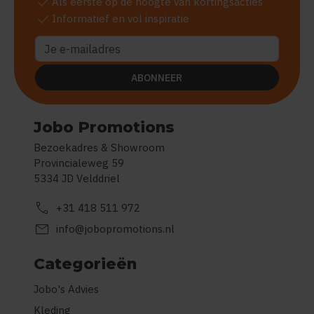
check
Als eerste op de hoogte van kortingsacties
check
Informatief en vol inspiratie
ABONNEER
Jobo Promotions
Bezoekadres & Showroom
Provincialeweg 59
5334 JD Velddriel
call
+31 418 511 972
mail
info@jobopromotions.nl
Categorieën
Jobo's Advies
Kleding