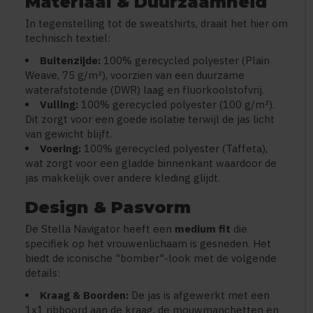
Materiaal & Duurzaamheid
In tegenstelling tot de sweatshirts, draait het hier om
technisch textiel:
Buitenzijde:
100% gerecycled polyester (Plain
Weave, 75 g/m²), voorzien van een duurzame
waterafstotende (DWR) laag en fluorkoolstofvrij.
Vulling:
100% gerecycled polyester (100 g/m²).
Dit zorgt voor een goede isolatie terwijl de jas licht
van gewicht blijft.
Voering:
100% gerecycled polyester (Taffeta),
wat zorgt voor een gladde binnenkant waardoor de
jas makkelijk over andere kleding glijdt.
Design & Pasvorm
De Stella Navigator heeft een
medium fit
die
specifiek op het vrouwenlichaam is gesneden. Het
biedt de iconische "bomber"-look met de volgende
details:
Kraag & Boorden:
De jas is afgewerkt met een
1x1 ribboord aan de kraag, de mouwmanchetten en