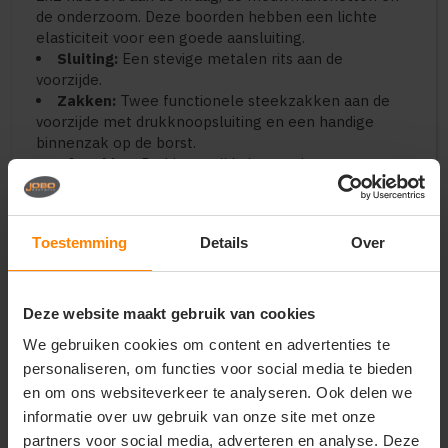
de onderzoom. Deze boorden hebben een lichte
elasticiteit voor een goede aansluiting.
Sluiting:
Een stevige metalen rits aan de
voorzijde.
Zakken:
Twee functionele steekzakken aan de
voorzijde met drukknoopsluiting en een handige
binnenzak op de borst.
Afwerking:
De binnenzijde is voorzien van een
ophanglusje en een ritsopening (decoratie-rits) aan
de onderkant, zodat de jas makkelijk bedrukt of
geborduurd kan worden zonder door de voering heen
Toestemming
Details
Over
te hoeven.
Perfect voor
Deze website maakt gebruik van cookies
Premium retailmerken
die een kwalitatieve,
duurzame jas in hun collectie willen.
We gebruiken cookies om content en advertenties te
Bedrijfskleding
voor teams die een
personaliseren, om functies voor social media te bieden
representatieve, sportieve jas nodig hebben voor
en om ons websiteverkeer te analyseren. Ook delen we
buiten.
informatie over uw gebruik van onze site met onze
Customized outerwear:
Dankzij de verborgen rits
partners voor social media, adverteren en analyse. Deze
aan de binnenzijde is de rug perfect te