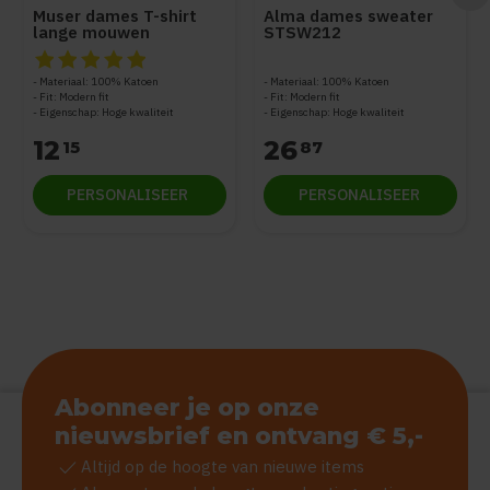
Muser dames T-shirt
Alma dames sweater
lange mouwen
STSW212
STTW219
De beoordeling van dit product is
5
van de 5
Materiaal: 100% Katoen
Materiaal: 100% Katoen
Fit: Modern fit
Fit: Modern fit
Eigenschap: Hoge kwaliteit
Eigenschap: Hoge kwaliteit
12
26
15
87
PERSONALISEER
PERSONALISEER
Abonneer je op onze
nieuwsbrief en ontvang € 5,-
check
Altijd op de hoogte van nieuwe items