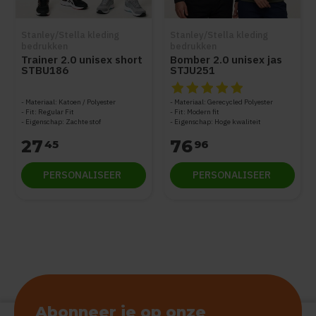
Stanley/Stella kleding
Stanley/Stella kleding
bedrukken
bedrukken
Trainer 2.0 unisex short
Bomber 2.0 unisex jas
STBU186
STJU251
De beoordeling van dit produc
Materiaal: Katoen / Polyester
Materiaal: Gerecycled Polyester
Fit: Regular Fit
Fit: Modern fit
Eigenschap: Zachte stof
Eigenschap: Hoge kwaliteit
27
76
45
96
PERSONALISEER
PERSONALISEER
Abonneer je op onze