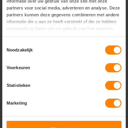
informatie over uw gebruik van onze site met onze
stilstaan of langdurig buiten zijn bij lage
temperaturen.
partners voor social media, adverteren en analyse. Deze
Duurzame retail:
Voor klanten die een tijdloze,
partners kunnen deze gegevens combineren met andere
kwalitatieve winterjas zoeken die jaren meegaat.
informatie die u aan ze heeft verstrekt of die ze hebben
verzameld op basis van uw gebruik van hun services.
Belangrijkste kenmerken
100% gerecycled polyester (Global Recycled
Toestemmingsselectie
Standard).
Noodzakelijk
Extra lengte
voor optimale bescherming tegen
de kou.
Winddicht en waterafstotend
.
Voorkeuren
Zwaar gevoerd voor extreme warmte.
PETA-Approved Vegan.
Ideaal voor minimalistische branding, zoals een
Statistieken
subtiel borduursel op de mouw of borst.
Marketing
Vragen? Neem contact
op met onze