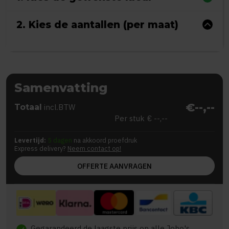
2. Kies de aantallen (per maat)
Samenvatting
€--,--
Totaal
incl.BTW
Per stuk
€ --,--
Levertijd:
5 dagen
na akkoord proefdruk
Express delivery?
Neem contact op!
OFFERTE AANVRAGEN
Gegarandeerd de laagste prijs op alle Jobo's