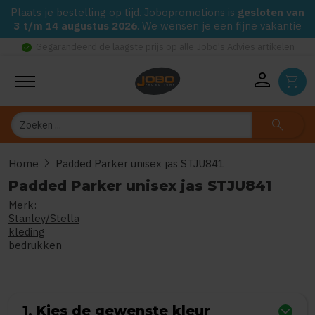
Plaats je bestelling op tijd. Jobopromotions is
gesloten van
3 t/m 14 augustus 2026
. We wensen je een fijne vakantie
check_circle
Gegarandeerd de laagste prijs op alle Jobo's Advies artikelen
person
shopping_cart
Zoeken
search
chevron_right
Home
Padded Parker unisex jas STJU841
Padded Parker unisex jas STJU841
Merk:
0
uit
5
(Gebaseerd op 0 reviews
Stanley/Stella
kleding
bedrukken
1. Kies de gewenste kleur