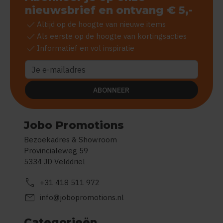
nieuwsbrief en ontvang € 5,-
check
Altijd op de hoogte van nieuwe items
check
Als eerste op de hoogte van kortingsacties
check
Informatief en vol inspiratie
ABONNEER
Jobo Promotions
Bezoekadres & Showroom
Provincialeweg 59
5334 JD Velddriel
call
+31 418 511 972
mail
info@jobopromotions.nl
Categorieën