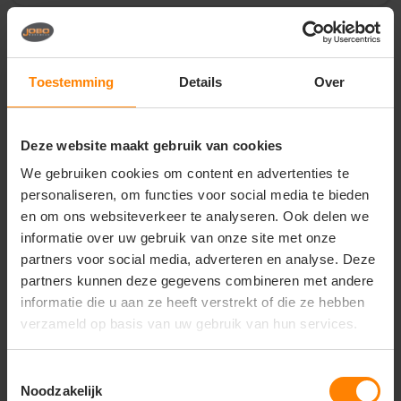
Vragen? Neem contact
op met onze
Toestemming
Details
Over
klantenservice
call
+31(0)418 511 972
Deze website maakt gebruik van cookies
mail
info@jobopromotions.nl
We gebruiken cookies om content en advertenties te
personaliseren, om functies voor social media te bieden
store
Bezoek onze showroom:
en om ons websiteverkeer te analyseren. Ook delen we
Provincialeweg 59 - Velddriel
informatie over uw gebruik van onze site met onze
partners voor social media, adverteren en analyse. Deze
partners kunnen deze gegevens combineren met andere
Dit vind je misschien ook leuk
informatie die u aan ze heeft verstrekt of die ze hebben
verzameld op basis van uw gebruik van hun services.
Items van productcarrousel
Toestemmingsselectie
Noodzakelijk