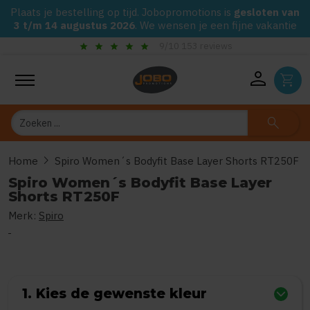
Plaats je bestelling op tijd. Jobopromotions is
gesloten van
3 t/m 14 augustus 2026
. We wensen je een fijne vakantie
star
star
star
star
star
9/10 153 reviews
person
shopping_cart
Zoeken
search
chevron_right
Home
Spiro Women´s Bodyfit Base Layer Shorts RT250F
Spiro Women´s Bodyfit Base Layer
Shorts RT250F
Merk:
Spiro
0
uit
5
(Gebaseerd op 0 reviews)
1. Kies de gewenste kleur