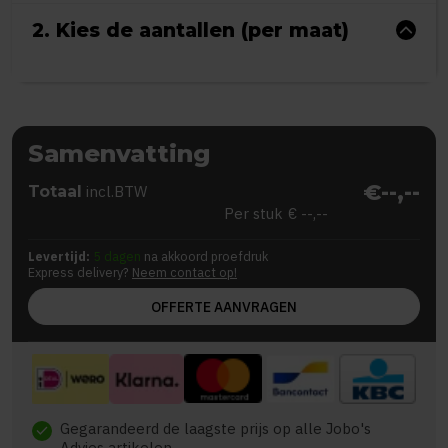
2. Kies de aantallen (per maat)
Samenvatting
€--,--
Totaal
incl.BTW
Per stuk
€ --,--
Levertijd:
5 dagen
na akkoord proefdruk
Express delivery?
Neem contact op!
OFFERTE AANVRAGEN
Gegarandeerd de laagste prijs op alle Jobo's
check
Advies artikelen