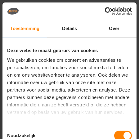
Vragen? Neem contact
op met onze
Toestemming
Details
Over
klantenservice
call
+31(0)418 511 972
Deze website maakt gebruik van cookies
mail
info@jobopromotions.nl
We gebruiken cookies om content en advertenties te
personaliseren, om functies voor social media te bieden
store
Bezoek onze showroom:
en om ons websiteverkeer te analyseren. Ook delen we
Provincialeweg 59 - Velddriel
informatie over uw gebruik van onze site met onze
partners voor social media, adverteren en analyse. Deze
partners kunnen deze gegevens combineren met andere
Dit vind je misschien ook leuk
informatie die u aan ze heeft verstrekt of die ze hebben
verzameld op basis van uw gebruik van hun services.
Items van productcarrousel
Toestemmingsselectie
Noodzakelijk