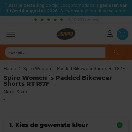
Plaats je bestelling op tijd. Jobopromotions is
gesloten van
3 t/m 14 augustus 2026
. We wensen je een fijne vakantie
check_circle
s
Gegarandeerd de laagste prijs op alle Jobo's Advi
person
shopping_cart
Zoeken
search
chevron_right
Home
Spiro Women´s Padded Bikewear Shorts RT187F
Spiro Women´s Padded Bikewear
Shorts RT187F
Merk:
Spiro
0
uit
5
(Gebaseerd op 0 reviews)
1. Kies de gewenste kleur