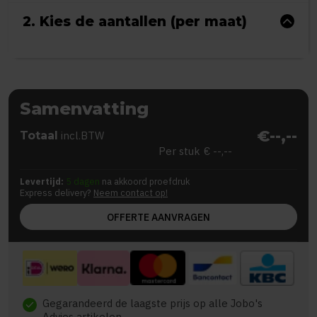
2. Kies de aantallen (per maat)
Samenvatting
€--,--
Totaal
incl.BTW
Per stuk
€ --,--
Levertijd:
5 dagen
na akkoord proefdruk
Express delivery?
Neem contact op!
OFFERTE AANVRAGEN
Gegarandeerd de laagste prijs op alle Jobo's
check
Advies artikelen