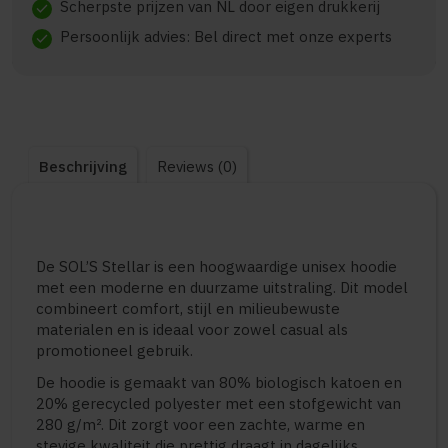
Scherpste prijzen van NL door eigen drukkerij
check
Persoonlijk advies: Bel direct met onze experts
check
Beschrijving
Reviews (0)
De SOL’S Stellar is een hoogwaardige unisex hoodie
met een moderne en duurzame uitstraling. Dit model
combineert comfort, stijl en milieubewuste
materialen en is ideaal voor zowel casual als
promotioneel gebruik.
De hoodie is gemaakt van 80% biologisch katoen en
20% gerecycled polyester met een stofgewicht van
280 g/m². Dit zorgt voor een zachte, warme en
stevige kwaliteit die prettig draagt in dagelijks