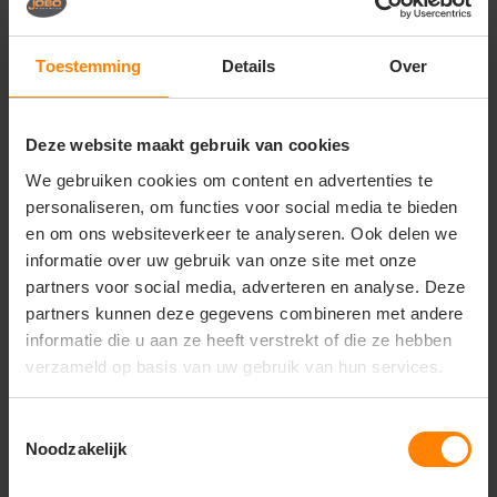
• Teams en events
• Merchandising en branding
Toestemming
Details
Over
Belangrijkste kenmerken
• Artikelnummer: 803568
• Type: unisex hoodie
Deze website maakt gebruik van cookies
• Materiaal: 80% biologisch katoen / 20% gerecycled
We gebruiken cookies om content en advertenties te
polyester
personaliseren, om functies voor social media te bieden
• Stofgewicht: 280 g/m²
• Raglanmouwen
en om ons websiteverkeer te analyseren. Ook delen we
• Kangoeroezak
informatie over uw gebruik van onze site met onze
• 2x2 ribboorden
partners voor social media, adverteren en analyse. Deze
• Capuchon met trekkoord, oogjes en stoppers
partners kunnen deze gegevens combineren met andere
• Zijnaad constructie
informatie die u aan ze heeft verstrekt of die ze hebben
• NO LABEL
verzameld op basis van uw gebruik van hun services.
• Duurzaam en comfortabel
Toestemmingsselectie
Noodzakelijk
Vragen? Neem contact