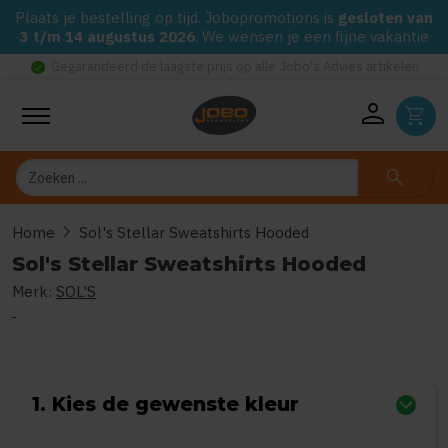
Plaats je bestelling op tijd. Jobopromotions is
gesloten van
3 t/m 14 augustus 2026
. We wensen je een fijne vakantie
check_circle
Gegarandeerd de laagste prijs op alle Jobo's Advies artikelen
person
shopping_cart
Zoeken
search
chevron_right
Home
Sol's Stellar Sweatshirts Hooded
Sol's Stellar Sweatshirts Hooded
Merk:
SOL'S
0
uit
5
(Gebaseerd op 0 reviews)
1. Kies de gewenste kleur