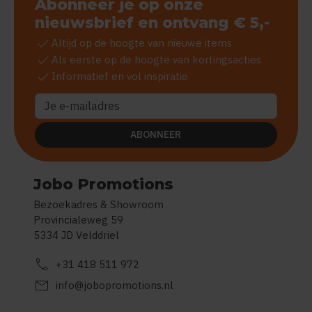
Abonneer je op onze
nieuwsbrief en ontvang € 5,-
check
Altijd op de hoogte van nieuwe items
check
Als eerste op de hoogte van kortingsacties
check
Informatief en vol inspiratie
ABONNEER
Jobo Promotions
Bezoekadres & Showroom
Provincialeweg 59
5334 JD Velddriel
call
+31 418 511 972
mail
info@jobopromotions.nl