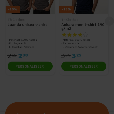
-10%
-13%
Th Clothes
Th Clothes
Luanda unisex t-shirt
Ankara men t-shirt 190
g/m2
De beoordeling van dit produc
Materiaal: 100% Katoen
Materiaal: 100% Katoen
Fit: Regular Fit
Fit: Modern fit
Eigenschap: Ademend
Eigenschap: Zwaarder gewicht
2
2
3
3
65
38
74
25
PERSONALISEER
PERSONALISEER