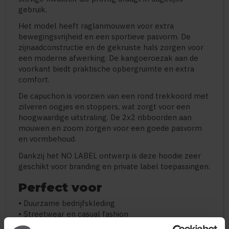
gebruik.
Het model heeft raglanmouwen voor extra
bewegingsvrijheid en een sportieve pasvorm. De
zijnaadconstructie en de gekruiste hals zorgen voor
een moderne afwerking. De kangoeroezak aan de
voorkant biedt praktische opbergruimte en extra
comfort.
De capuchon is voorzien van een rond trekkoord met
zilveren oogjes en stoppers, wat zorgt voor een
hoogwaardige uitstraling. De 2x2 ribboorden aan
mouwen en zoom zorgen voor een goede pasvorm
en vormbehoud.
Dankzij het NO LABEL ontwerp is deze hoodie zeer
geschikt voor branding en private label toepassingen.
Perfect voor
• Duurzame bedrijfskleding
• Streetwear en casual fashion
• Promotionele kleding