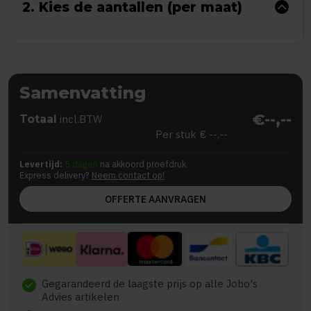
2. Kies de aantallen (per maat)
Samenvatting
€--,--
Totaal
incl.BTW
Per stuk
€ --,--
Levertijd:
5 dagen
na akkoord proefdruk
Express delivery?
Neem contact op!
OFFERTE AANVRAGEN
Gegarandeerd de laagste prijs op alle Jobo's
check
Advies artikelen