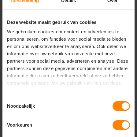
Toestemming
Details
Over
• Artikelnummer: 811939
• Type: heren sportshirt
• Materiaal: 100% polyester
Deze website maakt gebruik van cookies
• Stofgewicht: 140 g/m²
• Dry fit / ademend
We gebruiken cookies om content en advertenties te
• Mesh structuur
personaliseren, om functies voor social media te bieden
• Raglanmouwen voor bewegingsvrijheid
en om ons websiteverkeer te analyseren. Ook delen we
• Langer rugpand
informatie over uw gebruik van onze site met onze
• Verstevigde kraag
• Dubbel gestikte afwerking
partners voor social media, adverteren en analyse. Deze
• Geschikt voor sublimatie
partners kunnen deze gegevens combineren met andere
informatie die u aan ze heeft verstrekt of die ze hebben
verzameld op basis van uw gebruik van hun services.
Vragen? Neem contact
Toestemmingsselectie
op met onze
Noodzakelijk
klantenservice
call
Voorkeuren
+31(0)418 511 972