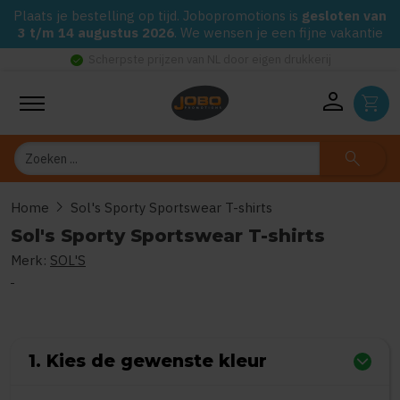
Plaats je bestelling op tijd. Jobopromotions is
gesloten van
3 t/m 14 augustus 2026
. We wensen je een fijne vakantie
check_circle
Scherpste prijzen van NL door eigen drukkerij
person
shopping_cart
Zoeken
search
chevron_right
Home
Sol's Sporty Sportswear T-shirts
Sol's Sporty Sportswear T-shirts
Merk:
SOL'S
0
uit
5
(Gebaseerd op 0 reviews)
1. Kies de gewenste kleur