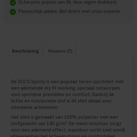
Scherpste prijzen van NL door eigen drukkerij
check
Persoonlijk advies: Bel direct met onze experts
check
Beschrijving
Reviews (0)
De SOL’S Sporty is een populair heren sportshirt met
een ademende dry fit werking, speciaal ontworpen
voor sportieve prestaties en comfort. Dankzij de
lichte en functionele stof is dit shirt ideaal voor
intensieve activiteiten.
Het shirt is gemaakt van 100% polyester met een
stofgewicht van 140 g/m². De mesh-structuur zorgt
voor een ademend effect, waardoor vocht snel wordt
afgevoerd en het lichaam droog en comfortabel