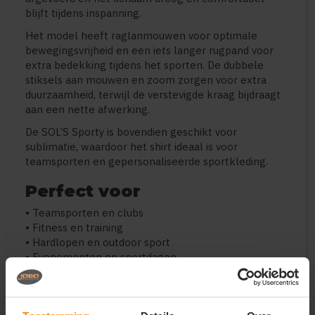
blijft tijdens inspanning.
Het model heeft raglanmouwen voor optimale
bewegingsvrijheid en een iets langer rugpand voor
extra bedekking tijdens het sporten. De dubbele
stiksels aan mouwen en zoom zorgen voor extra
duurzaamheid, terwijl de verstevigde kraag bijdraagt
aan een nette afwerking.
De SOL’S Sporty is bovendien geschikt voor
sublimatie, waardoor het shirt ideaal is voor
teamsporten en gepersonaliseerde sportkleding.
Perfect voor
• Teamsporten en clubs
• Fitness en training
• Hardlopen en outdoor sport
• Evenementen en sportdagen
• Sublimatie en custom designs
Belangrijkste kenmerken