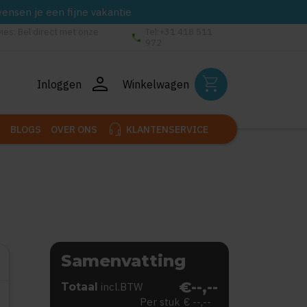
wensen je een fijne vakantie
vies: Bel direct met onze
Tel:+31 418 511
phone
972
person
shopping_cart
Inloggen
Winkelwagen
headset_mic
BLOGS
OVER ONS
KLANTENSERVICE
Samenvatting
€--,--
Totaal
incl.BTW
Per stuk
€ --,--