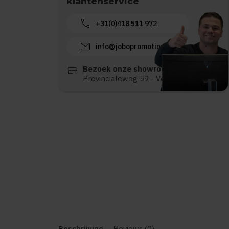
klantenservice
call
+31(0)418 511 972
mail
info@jobopromotions.nl
store
Bezoek onze showroom:
Provincialeweg 59 - Velddriel
Beschrijving
Reviews (0)