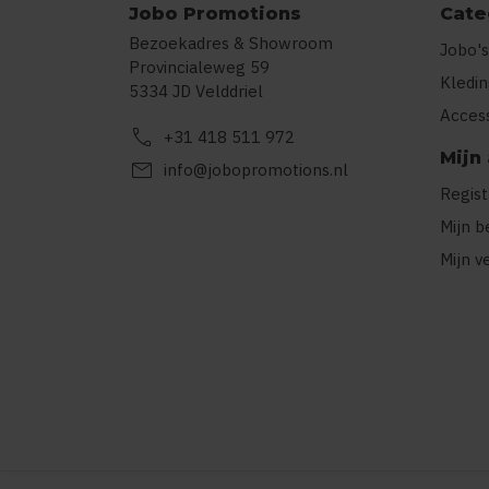
Jobo Promotions
Cate
Bezoekadres & Showroom
Jobo's
Provincialeweg 59
Kledi
5334 JD Velddriel
Acces
call
+31 418 511 972
Mijn
mail
info@jobopromotions.nl
Regis
Mijn b
Mijn v