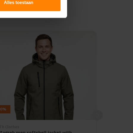
Alles toestaan
10%
Th Clothes
Zagreb men softshell jacket with