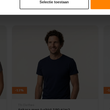
Selectie toestaan
-13%
-
Th Clothes
Ankara men t-shirt 190 g/m2