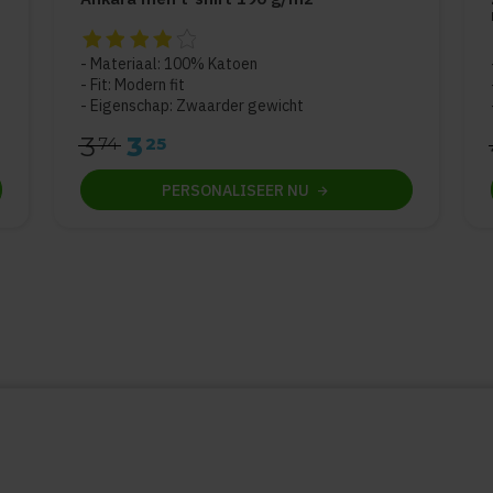
De beoordeling van dit product is
4
van de 5
Materiaal: 100% Katoen
Fit: Modern fit
Eigenschap: Zwaarder gewicht
3
3
74
25
PERSONALISEER
NU