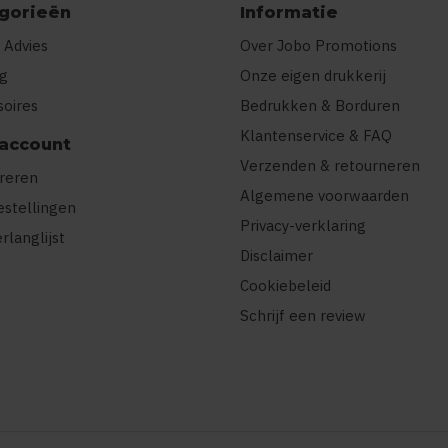
gorieën
Informatie
 Advies
Over Jobo Promotions
ng
Onze eigen drukkerij
soires
Bedrukken & Borduren
Klantenservice & FAQ
 account
Verzenden & retourneren
treren
Algemene voorwaarden
estellingen
Privacy-verklaring
erlanglijst
Disclaimer
Cookiebeleid
Schrijf een review