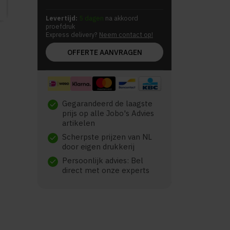
Levertijd:
5 dagen
na akkoord
proefdruk
Express delivery?
Neem contact op!
OFFERTE AANVRAGEN
Gegarandeerd de laagste
check
prijs op alle Jobo's Advies
artikelen
Scherpste prijzen van NL
check
door eigen drukkerij
Persoonlijk advies: Bel
check
direct met onze experts