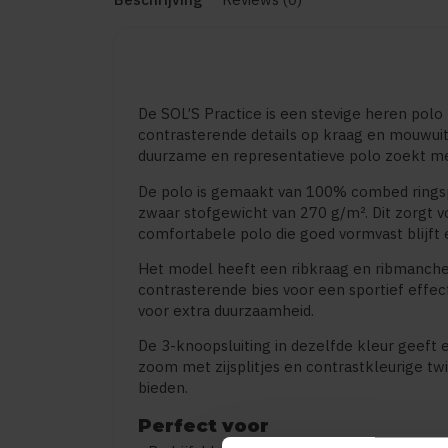
De SOL’S Practice is een stevige heren polo 
contrasterende details op kraag en mouwuite
duurzame en representatieve polo zoekt me
De polo is gemaakt van 100% combed ringsp
zwaar stofgewicht van 270 g/m². Dit zorgt 
comfortabele polo die goed vormvast blijft e
Het model heeft een ribkraag en ribmanche
contrasterende bies voor een sportief effec
voor extra duurzaamheid.
De 3-knoopsluiting in dezelfde kleur geeft 
zoom met zijsplitjes en contrastkleurige twil
bieden.
Perfect voor