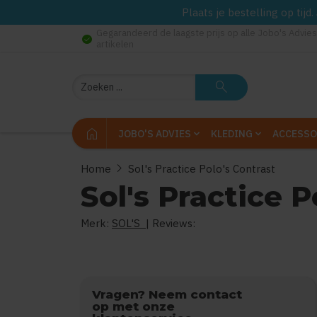
Plaats je bestelling op tij
Gegarandeerd de laagste prijs op alle Jobo's Advies
check_circle
artikelen
Zoeken
search
home
JOBO'S ADVIES
KLEDING
ACCESSO
chevron_right
Home
Sol's Practice Polo's Contrast
Sol's Practice P
Merk:
SOL'S
| Reviews:
0
uit
5
Vragen? Neem contact
op met onze