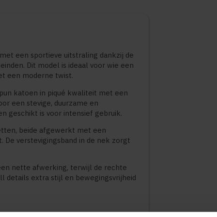
met een sportieve uitstraling dankzij de
inden. Dit model is ideaal voor wie een
t een moderne twist.
un katoen in piqué kwaliteit met een
voor een stevige, duurzame en
n geschikt is voor intensief gebruik.
tten, beide afgewerkt met een
t. De verstevigingsband in de nek zorgt
een nette afwerking, terwijl de rechte
l details extra stijl en bewegingsvrijheid