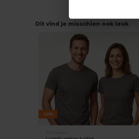
Dit vind je misschien ook leuk
Items van productcarrousel
-10%
Th Clothes
Luanda unisex t-shirt