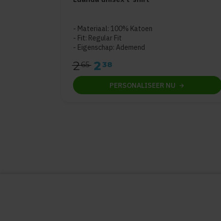
Materiaal: 100% Katoen
Fit: Regular Fit
Eigenschap: Ademend
2
2
65
38
PERSONALISEER
NU