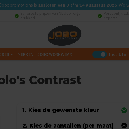
d. Jobopromotions is
gesloten van 3 t/m 14 augustus 2026
. We 
Scherpste prijzen van NL door eigen
Persoonlijk ad
check_circle
check_circle
drukkerij
experts
Incl. btw
IRES
MERKEN
JOBO WORKWEAR
olo's Contrast
(Gebaseerd op 0 reviews)
1. Kies de gewenste kleur
2. Kies de aantallen (per maat)