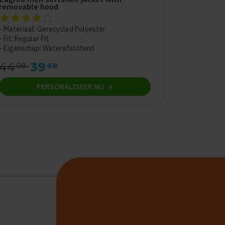
removable hood
De beoordeling van dit product is
4
van de 5
Materiaal: Gerecycled Polyester
Fit: Regular Fit
Eigenschap: Waterafstotend
44
39
08
68
PERSONALISEER
NU