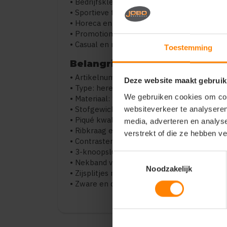
• Bedrijfskleding
• Sportieve teams en verenigingen
• Horeca en service
• Promotionele kleding
• Casual en representatief gebruik
Toestemming
Belangrijkste kenmerken
• Artikelnummer: 811365
Deze website maakt gebruik
• Type: heren polo
We gebruiken cookies om cont
• Materiaal: 100% combed ringspun katoen
• Stofgewicht: 270 g/m²
websiteverkeer te analyseren
• Piqué kwaliteit
media, adverteren en analys
• Ribkraag en ribmanchetten
verstrekt of die ze hebben v
• Contrasterende bies op kraag en mouwen
• 3-knoopsluiting (kleur op kleur)
Toestemmingsselectie
• Nekband voor extra stevigheid
Noodzakelijk
• Zijsplitjes met contrastafwerking
• Zware en duurzame kwaliteit