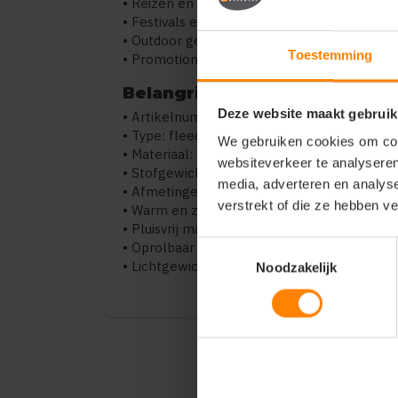
• Reizen en onderweg
• Festivals en evenementen
• Outdoor gebruik
Toestemming
• Promotionele giveaways
Belangrijkste kenmerken
Deze website maakt gebruik
• Artikelnummer: 888105
• Type: fleece plaid / deken
We gebruiken cookies om cont
• Materiaal: 100% polyester
websiteverkeer te analyseren
• Stofgewicht: 220 g/m²
media, adverteren en analys
• Afmetingen: 150 x 120 cm
verstrekt of die ze hebben v
• Warm en zacht polar fleece
• Pluisvrij materiaal
• Oprolbaar met handvat
Toestemmingsselectie
• Lichtgewicht en praktisch
Noodzakelijk