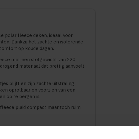
e polar fleece deken, ideaal voor
nten. Dankzij het zachte en isolerende
 comfort op koude dagen.
leece met een stofgewicht van 220
 drogend materiaal dat prettig aanvoelt
tjes blijft en zijn zachte uitstraling
ken oprolbaar en voorzien van een
en op te bergen is.
 fleece plaid compact maar toch ruim