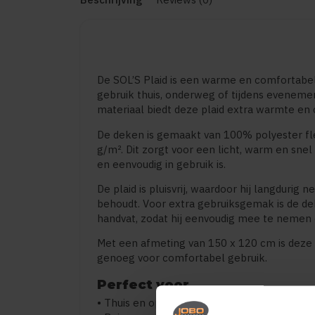
De SOL’S Plaid is een warme en comfortabel
gebruik thuis, onderweg of tijdens eveneme
materiaal biedt deze plaid extra warmte en
De deken is gemaakt van 100% polyester f
g/m². Dit zorgt voor een licht, warm en snel
en eenvoudig in gebruik is.
De plaid is pluisvrij, waardoor hij langdurig ne
behoudt. Voor extra gebruiksgemak is de de
handvat, zodat hij eenvoudig mee te nemen 
Met een afmeting van 150 x 120 cm is deze
genoeg voor comfortabel gebruik.
Perfect voor
• Thuis en op de bank