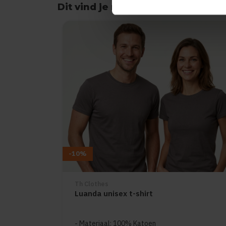
Dit vind je misschien ook leuk
Items van productcarrousel
-10%
Th Clothes
Luanda unisex t-shirt
Materiaal: 100% Katoen