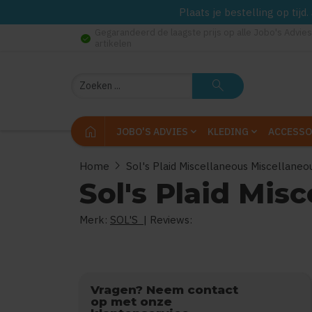
Plaats je bestelling op tij
Gegarandeerd de laagste prijs op alle Jobo's Advies
check_circle
artikelen
Zoeken
search
home
JOBO'S ADVIES
KLEDING
ACCESSO
chevron_right
Home
Sol's Plaid Miscellaneous Miscellaneo
Sol's Plaid Mis
Merk:
SOL'S
| Reviews:
0
uit
5
Vragen? Neem contact
op met onze