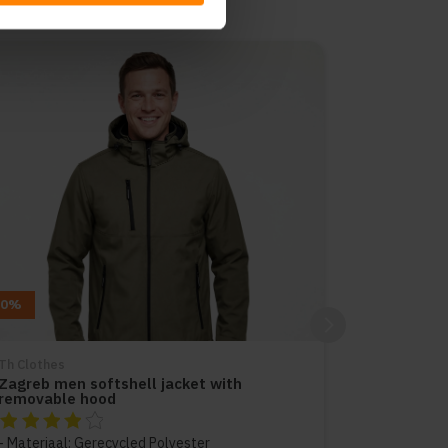
10%
Th Clothes
Zagreb men softshell jacket with
removable hood
De beoordeling van dit product is
4
van de 5
Materiaal: Gerecycled Polyester