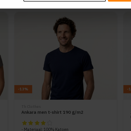
-13%
-
Th Clothes
Ankara men t-shirt 190 g/m2
De beoordeling van dit product is
4
van de 5
Materiaal: 100% Katoen