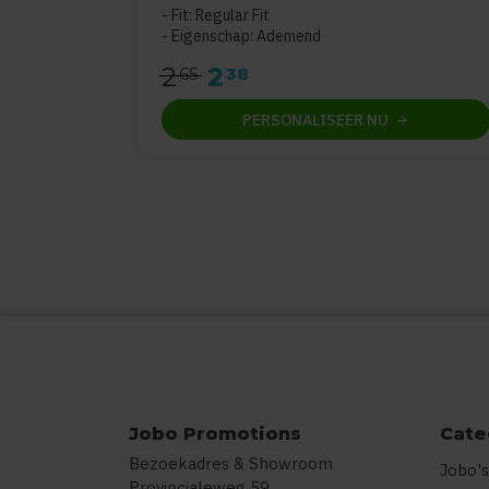
Fit: Regular Fit
Eigenschap: Ademend
2
2
65
38
PERSONALISEER
NU
Jobo Promotions
Cate
Bezoekadres & Showroom
Jobo's
Provincialeweg 59