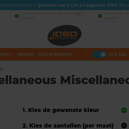
d. Jobopromotions is
gesloten van 3 t/m 14 augustus 2026
. We 
Scherpste prijzen van NL door eigen
Persoonlijk ad
check_circle
check_circle
drukkerij
experts
Incl. btw
IRES
MERKEN
JOBO WORKWEAR
us
cellaneous Miscellane
(Gebaseerd op 0 reviews)
1. Kies de gewenste kleur
2. Kies de aantallen (per maat)