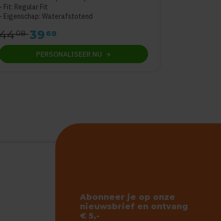
Fit: Regular Fit
Eigenschap: Waterafstotend
44
39
08
68
PERSONALISEER
NU
Abonneer je op onze
nieuwsbrief en ontvang
€ 5,-