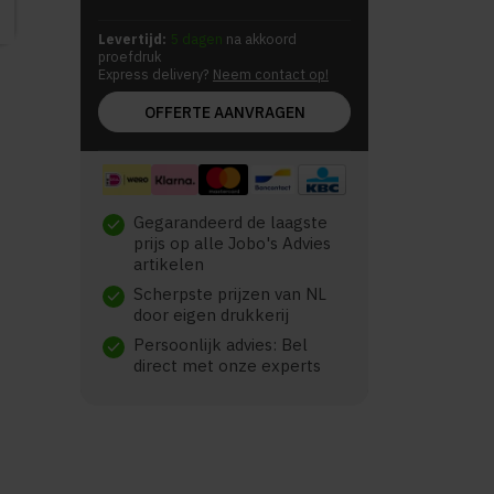
Levertijd:
5 dagen
na akkoord
proefdruk
Express delivery?
Neem contact op!
OFFERTE AANVRAGEN
Gegarandeerd de laagste
check
prijs op alle Jobo's Advies
artikelen
Scherpste prijzen van NL
check
door eigen drukkerij
Persoonlijk advies: Bel
check
direct met onze experts