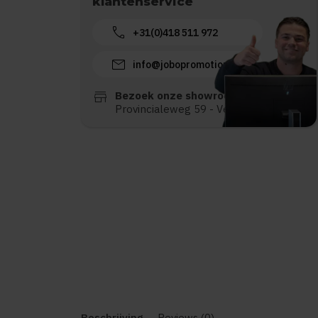
klantenservice
call
+31(0)418 511 972
mail
info@jobopromotions.nl
store
Bezoek onze showroom:
Provincialeweg 59 - Velddriel
Beschrijving
Reviews (0)