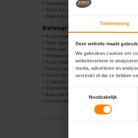
• Tussenseizoenen en winter
• Sport en vrije tijd
• Dagelijks gebruik
Toestemming
Belangrijkste kenmerken
• Artikelnummer: 854500
• Type: dames fleece jas
Deze website maakt gebruik
• Materiaal: 100% polyester
We gebruiken cookies om cont
• Stofgewicht: 300 g/m²
websiteverkeer te analyseren
• Polar fleece met hoge dichtheid
• Pluisvrij en kort geschoren
media, adverteren en analys
• Gevoerde opstaande kraag
verstrekt of die ze hebben v
• 2 zakken met rits
• Elastische manchetten
Toestemmingsselectie
• Aansnoerkoord in zoom
Noodzakelijk
• Comfortabele pasvorm