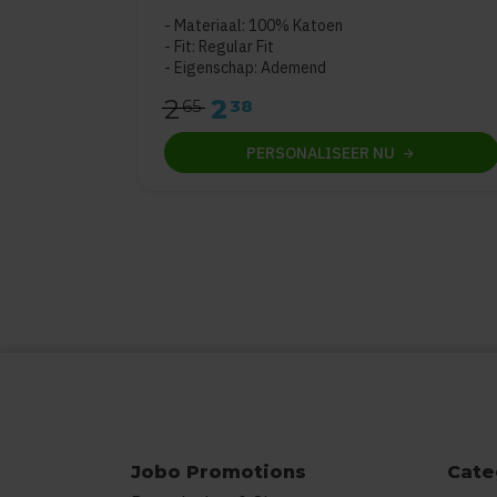
Materiaal: 100% Katoen
Fit: Regular Fit
Eigenschap: Ademend
2
2
65
38
PERSONALISEER
NU
Jobo Promotions
Cate