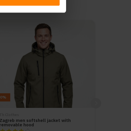
10%
Th Clothes
Zagreb men softshell jacket with
removable hood
De beoordeling van dit product is
4
van de 5