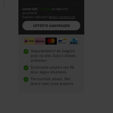
Levertijd:
5 dagen
na akkoord
proefdruk
Express delivery?
Neem contact op!
OFFERTE AANVRAGEN
Gegarandeerd de laagste
check
prijs op alle Jobo's Advies
artikelen
Scherpste prijzen van NL
check
door eigen drukkerij
Persoonlijk advies: Bel
check
direct met onze experts