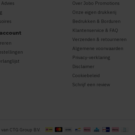
 Advies
Over Jobo Promotions
ng
Onze eigen drukkerij
soires
Bedrukken & Borduren
Klantenservice & FAQ
 account
Verzenden & retourneren
treren
Algemene voorwaarden
estellingen
Privacy-verklaring
erlanglijst
Disclaimer
Cookiebeleid
Schrijf een review
 van CTG Group B.V.