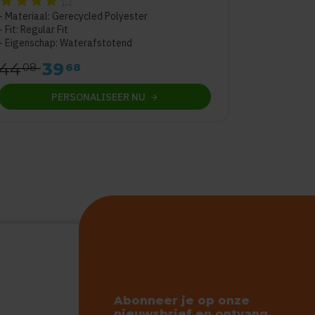
Materiaal: Gerecycled Polyester
Fit: Regular Fit
Eigenschap: Waterafstotend
44
39
08
68
PERSONALISEER
NU
Abonneer je op onze
nieuwsbrief en ontvang