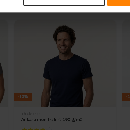
-13%
-
Th Clothes
Ankara men t-shirt 190 g/m2
De beoordeling van dit product is
4
van de 5