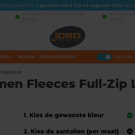
d. Jobopromotions is
gesloten van 3 t/m 14 augustus 2026
. We 
Scherpste prijzen van NL door eigen
Persoonlijk ad
check_circle
check_circle
drukkerij
experts
Incl. btw
IRES
MERKEN
JOBO WORKWEAR
Longsleeve
men Fleeces Full-Zip
(Gebaseerd op 0 reviews)
1. Kies de gewenste kleur
2. Kies de aantallen (per maat)