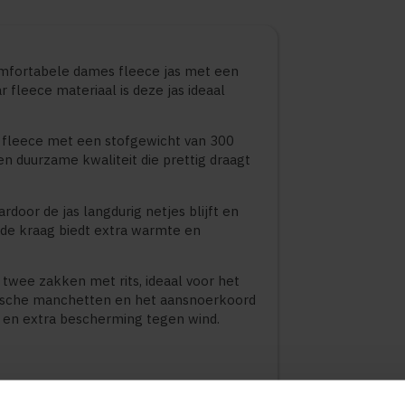
mfortabele dames fleece jas met een
 fleece materiaal is deze jas ideaal
r fleece met een stofgewicht van 300
en duurzame kwaliteit die prettig draagt
ardoor de jas langdurig netjes blijft en
de kraag biedt extra warmte en
n twee zakken met rits, ideaal voor het
stische manchetten en het aansnoerkoord
 en extra bescherming tegen wind.