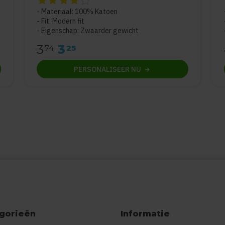
Materiaal: 100% Katoen
Fit: Modern fit
Eigenschap: Zwaarder gewicht
3
3
74
25
PERSONALISEER
NU
gorieën
Informatie