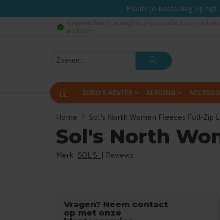
Plaats je bestelling op tij
Gegarandeerd de laagste prijs op alle Jobo's Advies
check_circle
artikelen
Zoeken
search
home
JOBO'S ADVIES
KLEDING
ACCESSO
chevron_right
Home
Sol's North Women Fleeces Full-Zip 
Sol's North Wo
Merk:
SOL'S
| Reviews:
0
uit
5
Vragen? Neem contact
op met onze