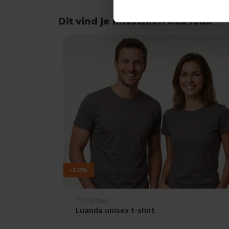
Dit vind je misschien ook leuk
Items van productcarrousel
-10%
Th Clothes
Luanda unisex t-shirt