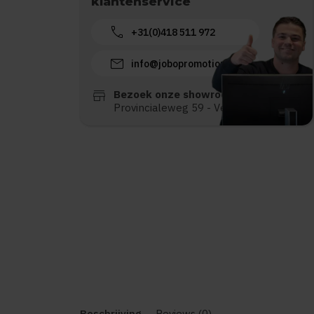
klantenservice
call
+31(0)418 511 972
mail
info@jobopromotions.nl
store
Bezoek onze showroom:
Provincialeweg 59 - Velddriel
Beschrijving
Reviews (0)