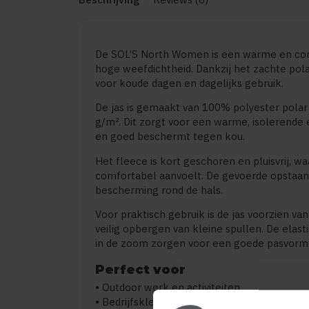
De SOL’S North Women is een warme en co
hoge weefdichtheid. Dankzij het zachte polar
voor koude dagen en dagelijks gebruik.
De jas is gemaakt van 100% polyester pola
g/m². Dit zorgt voor een warme, isolerende 
en goed beschermt tegen kou.
Het fleece is kort geschoren en pluisvrij, wa
comfortabel aanvoelt. De gevoerde opstaan
bescherming rond de hals.
Voor praktisch gebruik is de jas voorzien va
veilig opbergen van kleine spullen. De ela
in de zoom zorgen voor een goede pasvorm
Perfect voor
• Outdoor werk en activiteiten
• Bedrijfskleding