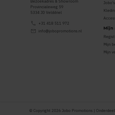
Bezoekadres & Showroom
Jobo's
Provincialeweg 59
Kledi
5334 JD Velddriel
Acces
call
+31 418 511 972
Mijn
mail
info@jobopromotions.nl
Regis
Mijn b
Mijn v
© Copyright 2026 Jobo Promotions | Onderdeel