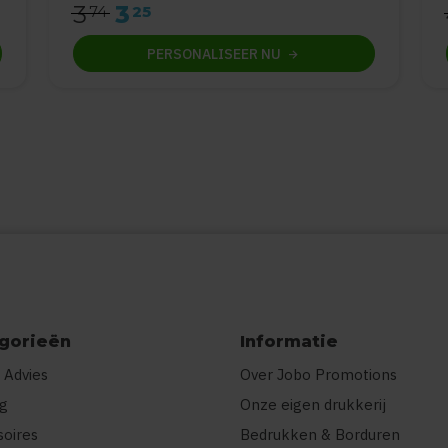
3
3
74
25
PERSONALISEER
NU
gorieën
Informatie
 Advies
Over Jobo Promotions
ng
Onze eigen drukkerij
soires
Bedrukken & Borduren