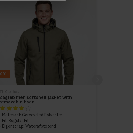
10%
Th Clothes
Zagreb men softshell jacket with
removable hood
De beoordeling van dit product is
4
van de 5
Materiaal: Gerecycled Polyester
Fit: Regular Fit
Eigenschap: Waterafstotend