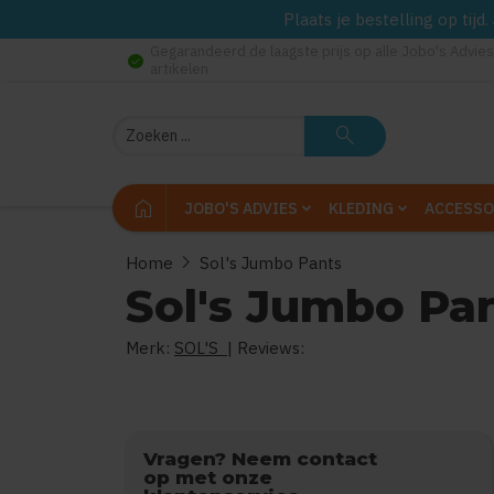
Plaats je bestelling op tij
Gegarandeerd de laagste prijs op alle Jobo's Advies
check_circle
artikelen
Zoeken
search
home
JOBO'S ADVIES
KLEDING
ACCESSO
chevron_right
Home
Sol's Jumbo Pants
Sol's Jumbo Pa
Merk:
SOL'S
| Reviews:
0
uit
5
Vragen? Neem contact
op met onze