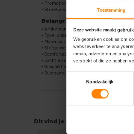
• Promotionele kleding
• Streetwear en leisure
Toestemming
Belangrijkste kenmerken
• Artikelnummer: 803810
Deze website maakt gebruik
• Type: unisex joggingbroek
We gebruiken cookies om cont
• Materiaal: 80% biologisch katoen (in conv
websiteverkeer te analyseren
• Stofgewicht: 280 g/m²
• Comfortabele en moderne pasvorm
media, adverteren en analys
• Zacht en duurzaam materiaal
verstrekt of die ze hebben v
• Geschikt voor dagelijks en sportief gebruik
• Duurzame productie
Toestemmingsselectie
Noodzakelijk
Dit vind je misschien ook leuk
Items van productcarrousel