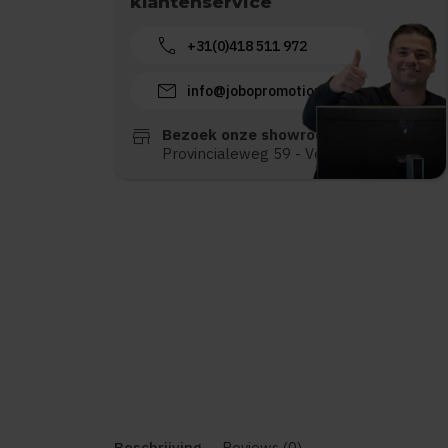
klantenservice
call
+31(0)418 511 972
mail
info@jobopromotions.nl
store
Bezoek onze showroom:
Provincialeweg 59 - Velddriel
Beschrijving
Reviews (0)