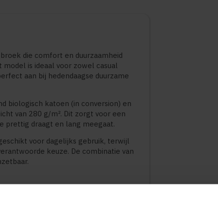
ngbroek die comfort en duurzaamheid
 model is ideaal voor zowel casual
 perfect aan bij hedendaagse duurzame
 biologisch katoen (in conversion) en
ht van 280 g/m². Dit zorgt voor een
ie prettig draagt en lang meegaat.
schikt voor dagelijks gebruik, terwijl
verantwoorde keuze. De combinatie van
nzetbaar.