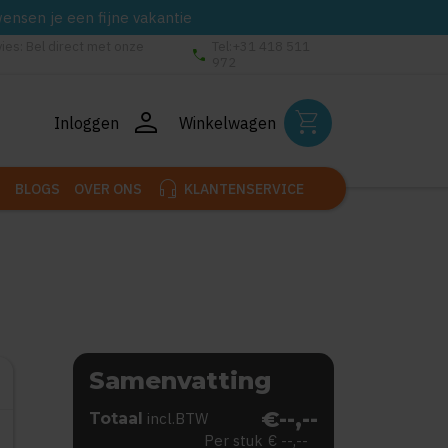
wensen je een fijne vakantie
vies: Bel direct met onze
Tel:+31 418 511
phone
972
person
shopping_cart
Inloggen
Winkelwagen
headset_mic
BLOGS
OVER ONS
KLANTENSERVICE
Samenvatting
€--,--
Totaal
incl.BTW
Per stuk
€ --,--