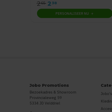
2
2
65
38
PERSONALISEER
NU
Jobo Promotions
Cate
Bezoekadres & Showroom
Jobo's
Provincialeweg 59
Kledi
5334 JD Velddriel
Acces