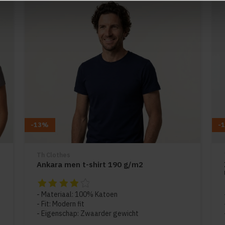
-13%
-
Th Clothes
Ankara men t-shirt 190 g/m2
De beoordeling van dit product is
4
van de 5
Materiaal: 100% Katoen
Fit: Modern fit
Eigenschap: Zwaarder gewicht