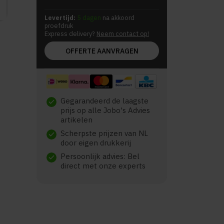
Levertijd:
5 dagen
na akkoord
proefdruk
Express delivery?
Neem contact op!
OFFERTE AANVRAGEN
Gegarandeerd de laagste
check
prijs op alle Jobo's Advies
artikelen
Scherpste prijzen van NL
check
door eigen drukkerij
Persoonlijk advies: Bel
check
direct met onze experts