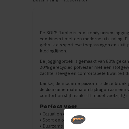
De SOL’S Jumbo is een trendy unisex joggi
combineert met een moderne uitstraling. Dit
gebruik als sportieve toepassingen en sluit
kledinglijnen.
De joggingbroek is gemaakt van 80% gekamd
20% gerecycled polyester met een stofgewic
zachte, stevige en comfortabele kwaliteit d
Dankzij de moderne pasvorm is deze broek ge
de duurzame materialen bijdragen aan een 
comfort en stijl maakt dit model veelzijdig i
Perfect voor
• Casual en dagelijks gebruik
• Sport en ontspanning
• Duurzame bedrijfskleding