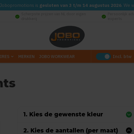
d. Jobopromotions is
gesloten van 3 t/m 14 augustus 2026
. We 
Scherpste prijzen van NL door eigen
Persoonlijk ad
check_circle
check_circle
drukkerij
experts
Incl. btw
IRES
MERKEN
JOBO WORKWEAR
nts
(Gebaseerd op 0 reviews)
1. Kies de gewenste kleur
2. Kies de aantallen (per maat)