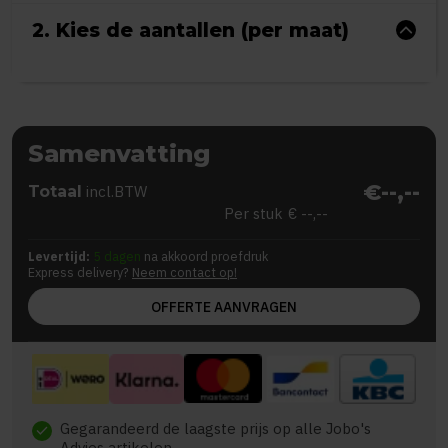
2. Kies de aantallen (per maat)
Samenvatting
€--,--
Totaal
incl.BTW
Per stuk
€ --,--
Levertijd:
5 dagen
na akkoord proefdruk
Express delivery?
Neem contact op!
OFFERTE AANVRAGEN
Gegarandeerd de laagste prijs op alle Jobo's
check
Advies artikelen