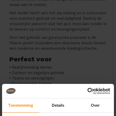
zwaar aan te voelen.
Het model heeft een full-zip sluiting en is ontworpen
voor praktisch gebruik en veelzijdigheid. Dankzij de
vrouwelijke pasvorm sluit het jack mooi aan zonder in
te leveren op comfort en bewegingsvrijheid.
Door het gebruik van gerecycled polyester is dit
fleece jacket bovendien een duurzame keuze binnen
een moderne en verantwoorde kledingcollectie.
Perfect voor
• Bedrijfskleding dames
• Outdoor en dagelijks gebruik
• Teams en verenigingen
• Promotionele kleding
• Tussenseizoenen en layering
Belangrijkste kenmerken
Toestemming
Details
Over
• Artikelnummer: 803824
• Type: dames fleece jacket