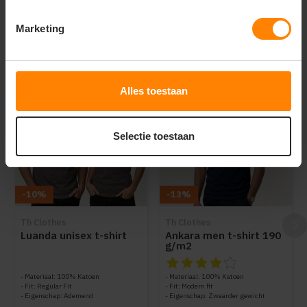
Marketing
Dit vind je misschien ook leuk
Items van productcarrousel
Alles toestaan
Selectie toestaan
-10%
-13%
Th Clothes
Th Clothes
Luanda unisex t-shirt
Ankara men t-shirt 190
g/m2
De beoordeling van dit produc
Materiaal: 100% Katoen
Materiaal: 100% Katoen
Fit: Regular Fit
Fit: Modern fit
Eigenschap: Ademend
Eigenschap: Zwaarder gewicht