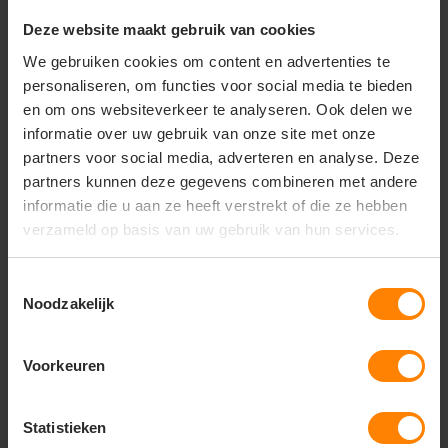
• Materiaal: 100% gerecycled polyester
Deze website maakt gebruik van cookies
• Stofgewicht: 280 g/m²
• Full-zip ontwerp
We gebruiken cookies om content en advertenties te
• Zacht en warm fleece materiaal
personaliseren, om functies voor social media te bieden
• Licht isolerend en ademend
en om ons websiteverkeer te analyseren. Ook delen we
• Comfortabele damespasvorm
informatie over uw gebruik van onze site met onze
• Duurzaam geproduceerd
partners voor social media, adverteren en analyse. Deze
partners kunnen deze gegevens combineren met andere
informatie die u aan ze heeft verstrekt of die ze hebben
verzameld op basis van uw gebruik van hun services.
Vragen? Neem contact
op met onze
klantenservice
Toestemmingsselectie
Noodzakelijk
call
+31(0)418 511 972
Voorkeuren
mail
info@jobopromotions.nl
store
Bezoek onze showroom:
Statistieken
Provincialeweg 59 - Velddriel