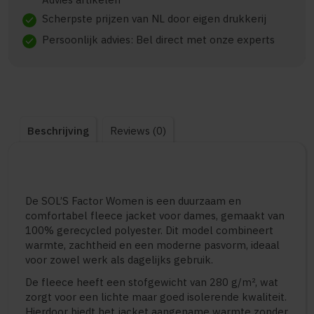
Scherpste prijzen van NL door eigen drukkerij
check
Persoonlijk advies: Bel direct met onze experts
check
Beschrijving
Reviews (0)
De SOL’S Factor Women is een duurzaam en
comfortabel fleece jacket voor dames, gemaakt van
100% gerecycled polyester. Dit model combineert
warmte, zachtheid en een moderne pasvorm, ideaal
voor zowel werk als dagelijks gebruik.
De fleece heeft een stofgewicht van 280 g/m², wat
zorgt voor een lichte maar goed isolerende kwaliteit.
Hierdoor biedt het jacket aangename warmte zonder