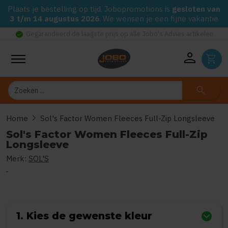
Plaats je bestelling op tijd. Jobopromotions is
gesloten van
3 t/m 14 augustus 2026
. We wensen je een fijne vakantie
check_circle
Gegarandeerd de laagste prijs op alle Jobo's Advies artikelen
person
shopping_cart
Zoeken
search
chevron_right
Home
Sol's Factor Women Fleeces Full-Zip Longsleeve
Sol's Factor Women Fleeces Full-Zip
Longsleeve
Merk:
SOL'S
0
uit
5
(Gebaseerd op 0 reviews)
1. Kies de gewenste kleur