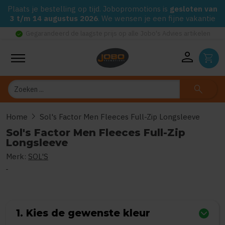
Plaats je bestelling op tijd. Jobopromotions is
gesloten van
3 t/m 14 augustus 2026
. We wensen je een fijne vakantie
check_circle
Gegarandeerd de laagste prijs op alle Jobo's Advies artikelen
person
shopping_cart
Zoeken
search
chevron_right
Home
Sol's Factor Men Fleeces Full-Zip Longsleeve
Sol's Factor Men Fleeces Full-Zip
Longsleeve
Merk:
SOL'S
0
uit
5
(Gebaseerd op 0 reviews)
1. Kies de gewenste kleur