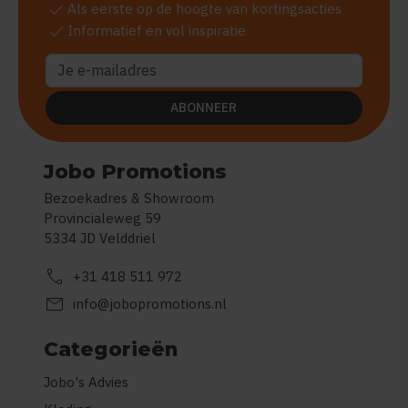
check
Als eerste op de hoogte van kortingsacties
check
Informatief en vol inspiratie
ABONNEER
Jobo Promotions
Bezoekadres & Showroom
Provincialeweg 59
5334 JD Velddriel
call
+31 418 511 972
mail
info@jobopromotions.nl
Categorieën
Jobo's Advies