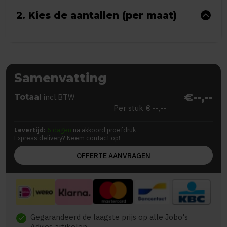
2. Kies de aantallen (per maat)
Samenvatting
€--,--
Totaal
incl.BTW
Per stuk
€ --,--
Levertijd:
5 dagen
na akkoord proefdruk
Express delivery?
Neem contact op!
OFFERTE AANVRAGEN
Gegarandeerd de laagste prijs op alle Jobo's
check
Advies artikelen