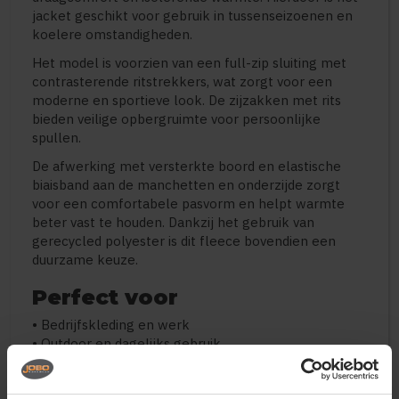
jacket geschikt voor gebruik in tussenseizoenen en
koelere omstandigheden.
Het model is voorzien van een full-zip sluiting met
contrasterende ritstrekkers, wat zorgt voor een
moderne en sportieve look. De zijzakken met rits
bieden veilige opbergruimte voor persoonlijke
spullen.
De afwerking met versterkte boord en elastische
biaisband aan de manchetten en onderzijde zorgt
voor een comfortabele pasvorm en helpt warmte
beter vast te houden. Dankzij het gebruik van
gerecycled polyester is dit fleece bovendien een
duurzame keuze.
Perfect voor
• Bedrijfskleding en werk
• Outdoor en dagelijks gebruik
• Teams en verenigingen
• Promotionele kleding