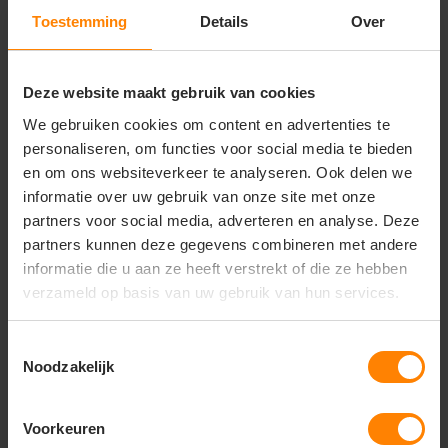
• Tussenseizoenen en layering
Toestemming
Details
Over
Belangrijkste kenmerken
• Artikelnummer: 803823
Deze website maakt gebruik van cookies
• Type: heren fleece jacket
• Materiaal: 100% gerecycled polyester
We gebruiken cookies om content en advertenties te
• Stofgewicht: 280 g/m²
personaliseren, om functies voor social media te bieden
• Full-zip ontwerp met contrasterende ritstrekkers
en om ons websiteverkeer te analyseren. Ook delen we
• Zijzakken met rits
informatie over uw gebruik van onze site met onze
• Versterkte boord
• Elastische afwerking aan mouwen en zoom
partners voor social media, adverteren en analyse. Deze
• Warm, licht en ademend fleece
partners kunnen deze gegevens combineren met andere
• Duurzaam geproduceerd
informatie die u aan ze heeft verstrekt of die ze hebben
verzameld op basis van uw gebruik van hun services.
Toestemmingsselectie
Vragen? Neem contact
Noodzakelijk
op met onze
klantenservice
Voorkeuren