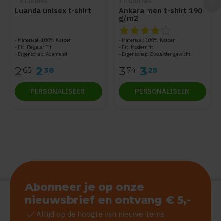
Th Clothes
Th Clothes
Luanda unisex t-shirt
Ankara men t-shirt 190
g/m2
De beoordeling van dit produc
Materiaal: 100% Katoen
Materiaal: 100% Katoen
Fit: Regular Fit
Fit: Modern fit
Eigenschap: Ademend
Eigenschap: Zwaarder gewicht
2
2
3
3
65
38
74
25
PERSONALISEER
PERSONALISEER
Abonneer je op onze
nieuwsbrief en ontvang € 5,-
check
Altijd op de hoogte van nieuwe items