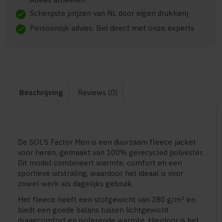
Scherpste prijzen van NL door eigen drukkerij
check
Persoonlijk advies: Bel direct met onze experts
check
Beschrijving
Reviews (0)
De SOL’S Factor Men is een duurzaam fleece jacket
voor heren, gemaakt van 100% gerecycled polyester.
Dit model combineert warmte, comfort en een
sportieve uitstraling, waardoor het ideaal is voor
zowel werk als dagelijks gebruik.
Het fleece heeft een stofgewicht van 280 g/m² en
biedt een goede balans tussen lichtgewicht
draagcomfort en isolerende warmte. Hierdoor is het