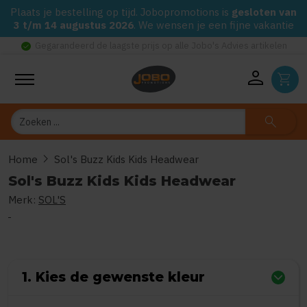
Plaats je bestelling op tijd. Jobopromotions is
gesloten van
3 t/m 14 augustus 2026
. We wensen je een fijne vakantie
check_circle
Gegarandeerd de laagste prijs op alle Jobo's Advies artikelen
person
shopping_cart
Zoeken
search
chevron_right
Home
Sol's Buzz Kids Kids Headwear
Sol's Buzz Kids Kids Headwear
Merk:
SOL'S
0
uit
5
(Gebaseerd op 0 reviews)
1. Kies de gewenste kleur