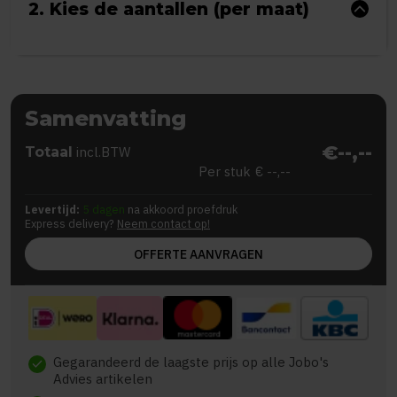
2. Kies de aantallen (per maat)
Samenvatting
€--,--
Totaal
incl.BTW
Per stuk
€ --,--
Levertijd:
5 dagen
na akkoord proefdruk
Express delivery?
Neem contact op!
OFFERTE AANVRAGEN
Gegarandeerd de laagste prijs op alle Jobo's
check
Advies artikelen