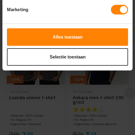
Marketing
Dit vind je misschien ook leuk
Items van productcarrousel
Alles toestaan
Selectie toestaan
-10%
-13%
Th Clothes
Th Clothes
Luanda unisex t-shirt
Ankara men t-shirt 190
g/m2
De beoordeling van dit produc
Materiaal: 100% Katoen
Materiaal: 100% Katoen
Fit: Regular Fit
Fit: Modern fit
Eigenschap: Ademend
Eigenschap: Zwaarder gewicht
2
2
3
3
65
38
74
25