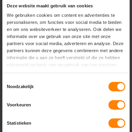
• Stofgewicht: 150 g/m²
Deze website maakt gebruik van cookies
• Voorgevormde klep
We gebruiken cookies om content en advertenties te
• 2 ventilatieopeningen
• Verstelbaar met klittenband
personaliseren, om functies voor social media te bieden
• Licht en comfortabel
en om ons websiteverkeer te analyseren. Ook delen we
• Geschikt voor bedrukking
informatie over uw gebruik van onze site met onze
partners voor social media, adverteren en analyse. Deze
partners kunnen deze gegevens combineren met andere
informatie die u aan ze heeft verstrekt of die ze hebben
Vragen? Neem contact
verzameld op basis van uw gebruik van hun services.
op met onze
klantenservice
Toestemmingsselectie
Noodzakelijk
call
+31(0)418 511 972
mail
info@jobopromotions.nl
Voorkeuren
store
Bezoek onze showroom:
Provincialeweg 59 - Velddriel
Statistieken