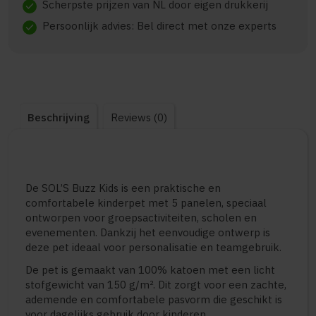
Scherpste prijzen van NL door eigen drukkerij
check
Persoonlijk advies: Bel direct met onze experts
check
Beschrijving
Reviews (0)
De SOL’S Buzz Kids is een praktische en
comfortabele kinderpet met 5 panelen, speciaal
ontworpen voor groepsactiviteiten, scholen en
evenementen. Dankzij het eenvoudige ontwerp is
deze pet ideaal voor personalisatie en teamgebruik.
De pet is gemaakt van 100% katoen met een licht
stofgewicht van 150 g/m². Dit zorgt voor een zachte,
ademende en comfortabele pasvorm die geschikt is
voor dagelijks gebruik door kinderen.