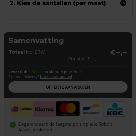
2. Kies de aantallen (per maat)
Samenvatting
€--,--
Totaal
incl.BTW
Per stuk
€ --,--
Levertijd:
5 dagen
na akkoord proefdruk
Express delivery?
Neem contact op!
OFFERTE AANVRAGEN
Gegarandeerd de laagste prijs op alle Jobo's
check
Advies artikelen