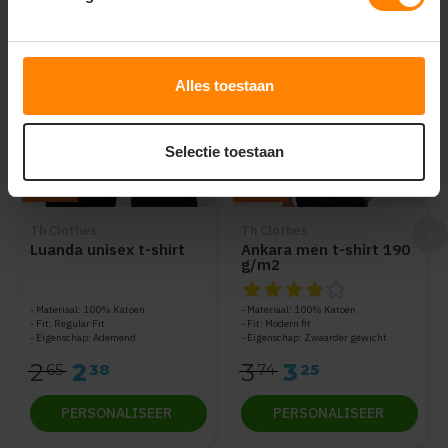
Items van productcarrousel
Alles toestaan
Selectie toestaan
-10%
-13%
Th Clothes
Th Clothes
Luanda unisex t-shirt
Ankara men t-shirt 190
g/m2
De beoordeling van dit produc
Materiaal: 100% Katoen
Materiaal: 100% Katoen
Fit: Regular Fit
Fit: Modern fit
Eigenschap: Ademend
Eigenschap: Zwaarder gewicht
2
2
3
3
65
38
74
25
PERSONALISEER
PERSONALISEER