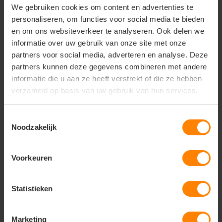
We gebruiken cookies om content en advertenties te
• Comfortabel in gebruik
personaliseren, om functies voor social media te bieden
• Unisex model
en om ons websiteverkeer te analyseren. Ook delen we
informatie over uw gebruik van onze site met onze
partners voor social media, adverteren en analyse. Deze
partners kunnen deze gegevens combineren met andere
Vragen? Neem contact
informatie die u aan ze heeft verstrekt of die ze hebben
op met onze
verzameld op basis van uw gebruik van hun services.
klantenservice
call
+31(0)418 511 972
Toestemmingsselectie
Noodzakelijk
mail
info@jobopromotions.nl
store
Voorkeuren
Bezoek onze showroom:
Provincialeweg 59 - Velddriel
Statistieken
Dit vind je misschien ook leuk
Marketing