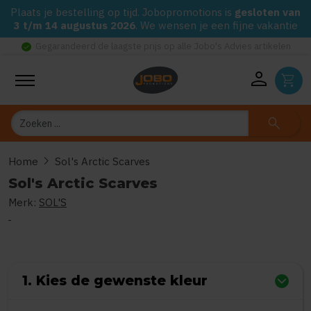
Plaats je bestelling op tijd. Jobopromotions is
gesloten van
3 t/m 14 augustus 2026
. We wensen je een fijne vakantie
check_circle
Gegarandeerd de laagste prijs op alle Jobo's Advies artikelen
person
shopping_cart
Zoeken
search
chevron_right
Home
Sol's Arctic Scarves
Sol's Arctic Scarves
Merk:
SOL'S
0
uit
5
(Gebaseerd op 0 reviews)
1. Kies de gewenste kleur