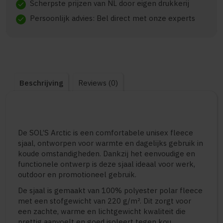
Scherpste prijzen van NL door eigen drukkerij
check
Persoonlijk advies: Bel direct met onze experts
check
Beschrijving
Reviews (0)
De SOL’S Arctic is een comfortabele unisex fleece
sjaal, ontworpen voor warmte en dagelijks gebruik in
koude omstandigheden. Dankzij het eenvoudige en
functionele ontwerp is deze sjaal ideaal voor werk,
outdoor en promotioneel gebruik.
De sjaal is gemaakt van 100% polyester polar fleece
met een stofgewicht van 220 g/m². Dit zorgt voor
een zachte, warme en lichtgewicht kwaliteit die
prettig aanvoelt en goed isoleert tegen kou.