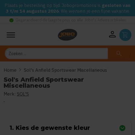
Plaats je bestelling op tijd. Jobopromotions is
gesloten van
3 t/m 14 augustus 2026
. We wensen je een fijne vakantie
check_circle
Gegarandeerd de laagste prijs op alle Jobo's Advies artikelen
person
shopping_cart
Zoeken
search
chevron_right
Home
Sol's Anfield Sportswear Miscellaneous
Sol's Anfield Sportswear
Miscellaneous
Merk:
SOL'S
0
uit
5
(Gebaseerd op 0 reviews)
1. Kies de gewenste kleur