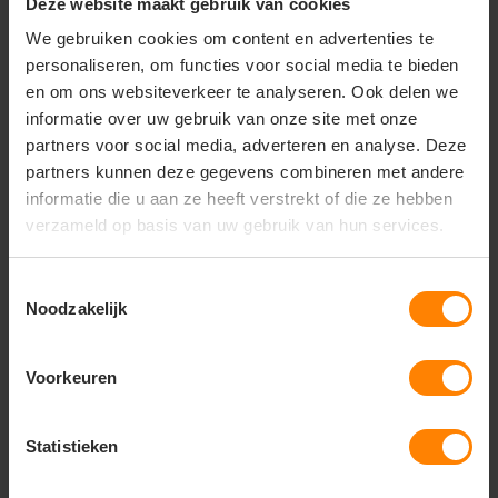
Deze website maakt gebruik van cookies
• Ronde kraag
We gebruiken cookies om content en advertenties te
• Verstevigde armsgaten (tone-on-tone)
personaliseren, om functies voor social media te bieden
• Ideaal voor bedrukking
• Comfortabel en flexibel
en om ons websiteverkeer te analyseren. Ook delen we
informatie over uw gebruik van onze site met onze
partners voor social media, adverteren en analyse. Deze
partners kunnen deze gegevens combineren met andere
informatie die u aan ze heeft verstrekt of die ze hebben
Vragen? Neem contact
op met onze
verzameld op basis van uw gebruik van hun services.
klantenservice
Toestemmingsselectie
call
+31(0)418 511 972
Noodzakelijk
mail
info@jobopromotions.nl
Voorkeuren
store
Bezoek onze showroom:
Provincialeweg 59 - Velddriel
Statistieken