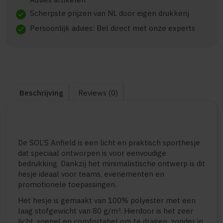
Scherpste prijzen van NL door eigen drukkerij
check
Persoonlijk advies: Bel direct met onze experts
check
Beschrijving
Reviews (0)
De SOL’S Anfield is een licht en praktisch sporthesje
dat speciaal ontworpen is voor eenvoudige
bedrukking. Dankzij het minimalistische ontwerp is dit
hesje ideaal voor teams, evenementen en
promotionele toepassingen.
Het hesje is gemaakt van 100% polyester met een
laag stofgewicht van 80 g/m². Hierdoor is het zeer
licht, soepel en comfortabel om te dragen, zonder in