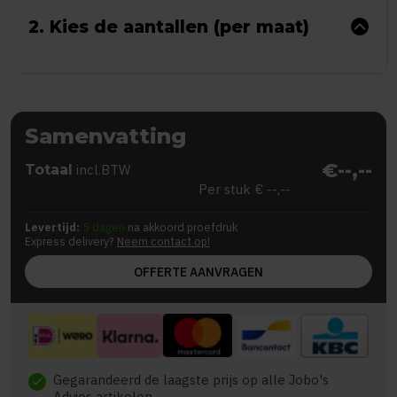
2. Kies de aantallen (per maat)
Samenvatting
€--,--
Totaal
incl.BTW
Per stuk
€ --,--
Levertijd:
5 dagen
na akkoord proefdruk
Express delivery?
Neem contact op!
OFFERTE AANVRAGEN
Gegarandeerd de laagste prijs op alle Jobo's
check
Advies artikelen