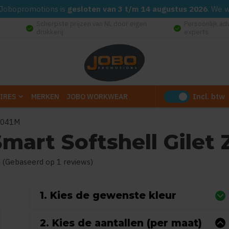
d. Jobopromotions is
gesloten van 3 t/m 14 augustus 2026
. We 
Scherpste prijzen van NL door eigen
Persoonlijk ad
check_circle
check_circle
drukkerij
experts
Incl. btw
IRES
MERKEN
JOBO WORKWEAR
 Z041M
mart Softshell Gilet
 product is
5
van de 5
5
(Gebaseerd op 1 reviews)
1. Kies de gewenste kleur
2. Kies de aantallen (per maat)