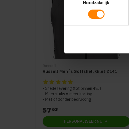
Noodzakelijk
Russell
Russell Men´s Softshell Gilet Z141
De beoordeling van dit product is
5
van de 
Snelle levering (tot binnen 48u)
Meer stuks = meer korting
Met of zonder bedrukking
57
63
PERSONALISEER
NU