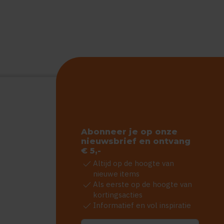
Abonneer je op onze
nieuwsbrief en ontvang
€ 5,-
check
Altijd op de hoogte van
nieuwe items
check
Als eerste op de hoogte van
kortingsacties
check
Informatief en vol inspiratie