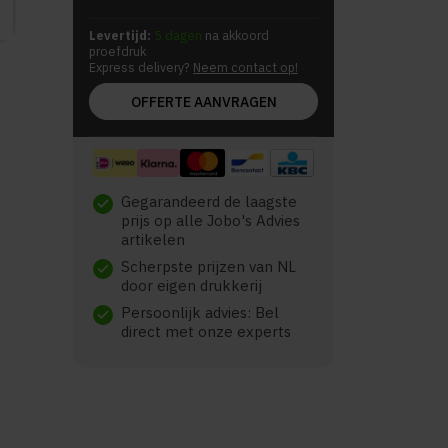
Levertijd:
5 dagen
na akkoord
proefdruk
Express delivery?
Neem contact op!
OFFERTE AANVRAGEN
Gegarandeerd de laagste
check
prijs op alle Jobo's Advies
artikelen
Scherpste prijzen van NL
check
door eigen drukkerij
Persoonlijk advies: Bel
check
direct met onze experts