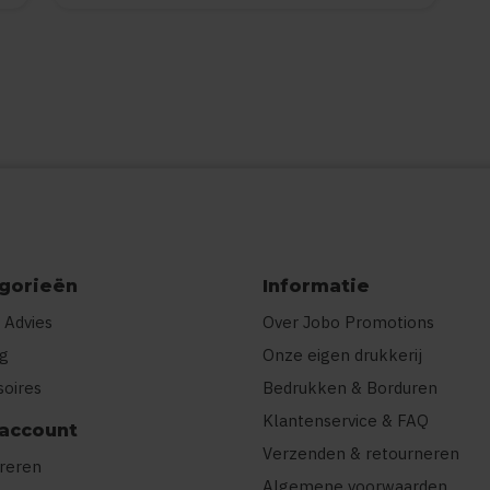
gorieën
Informatie
 Advies
Over Jobo Promotions
ng
Onze eigen drukkerij
soires
Bedrukken & Borduren
Klantenservice & FAQ
 account
Verzenden & retourneren
treren
Algemene voorwaarden