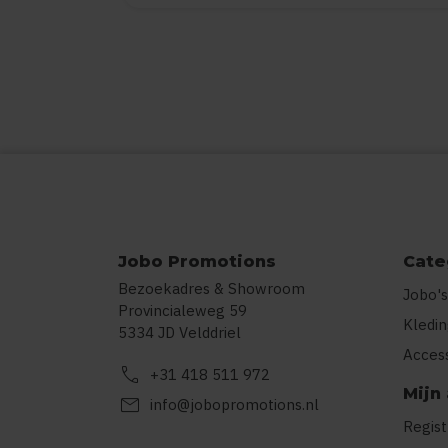
Jobo Promotions
Cate
Bezoekadres & Showroom
Jobo's
Provincialeweg 59
Kledi
5334 JD Velddriel
Acces
call
+31 418 511 972
Mijn
mail
info@jobopromotions.nl
Regis