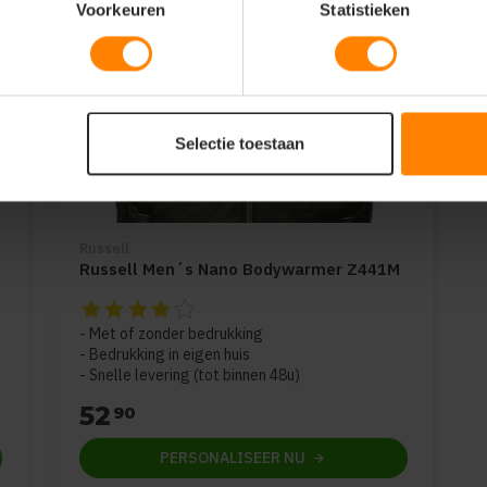
Voorkeuren
Statistieken
Selectie toestaan
Russell
Russell Men´s Nano Bodywarmer Z441M
5
De beoordeling van dit product is
4
van de 5
Met of zonder bedrukking
Bedrukking in eigen huis
Snelle levering (tot binnen 48u)
52
90
PERSONALISEER
NU