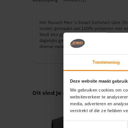
Het Russell Men´s Smart Softshell Gilet Z0
model, gemaakt van 100% polyester met ee
biedt een goede balans tussen draagcomfor
dagelijks gebruik, bedrijfskleding en promot
diverse varianten en maten.
Toestemming
Deze website maakt gebruik
We gebruiken cookies om cont
Dit vind je misschien ook leuk
websiteverkeer te analyseren
Items van productcarrousel
media, adverteren en analys
verstrekt of die ze hebben v
Toestemmingsselectie