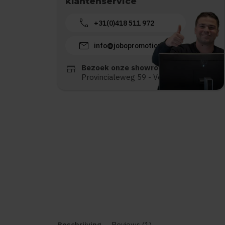
klantenservice
call
+31(0)418 511 972
mail
info@jobopromotions.nl
store
Bezoek onze showroom:
Provincialeweg 59 - Velddriel
Beschrijving
Reviews (1)