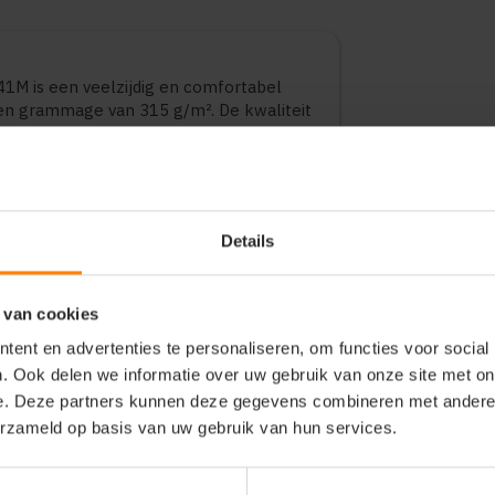
41M is een veelzijdig en comfortabel
n grammage van 315 g/m². De kwaliteit
t en duurzaamheid. Geschikt voor
ionele toepassingen. Verkrijgbaar in
Details
 van cookies
ent en advertenties te personaliseren, om functies voor social
. Ook delen we informatie over uw gebruik van onze site met on
e. Deze partners kunnen deze gegevens combineren met andere i
erzameld op basis van uw gebruik van hun services.