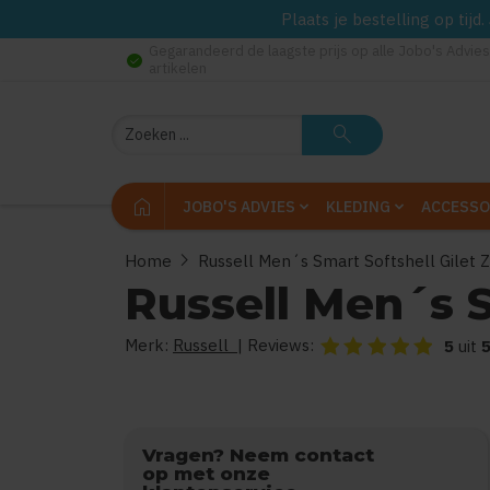
Plaats je bestelling op tij
Gegarandeerd de laagste prijs op alle Jobo's Advies
check_circle
artikelen
Zoeken
search
home
JOBO'S ADVIES
KLEDING
ACCESSO
chevron_right
Home
Russell Men´s Smart Softshell Gilet
Russell Men´s S
Merk:
Russell
| Reviews:
De beoordeling van dit
5
uit
Vragen? Neem contact
op met onze