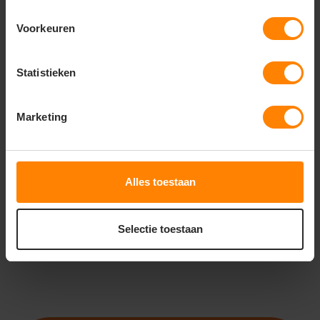
Voorkeuren
Statistieken
Russell
Russell
Russell Men´s Outdoor
Russell Ladies´
Fleece Gilet Z8720
Authentic Hooded
Marketing
Sweat Z265F
De beoordeling van dit product is
De beoordeling van dit produc
5
van de 5
Met of zonder bedrukking
Met of zonder bedrukking
Gratis digitale proefdruk
Meer stuks = meer korting
Meer stuks = meer korting
Snelle levering (tot binnen 48u)
Alles toestaan
20
27
00
45
PERSONALISEER
PERSONALISEER
Selectie toestaan