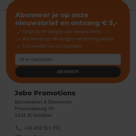
Abonneer je op onze
nieuwsbrief en ontvang € 5,-
check
Altijd op de hoogte van nieuwe items
check
Als eerste op de hoogte van kortingsacties
check
Informatief en vol inspiratie
ABONNEER
Jobo Promotions
Bezoekadres & Showroom
Provincialeweg 59
5334 JD Velddriel
call
+31 418 511 972