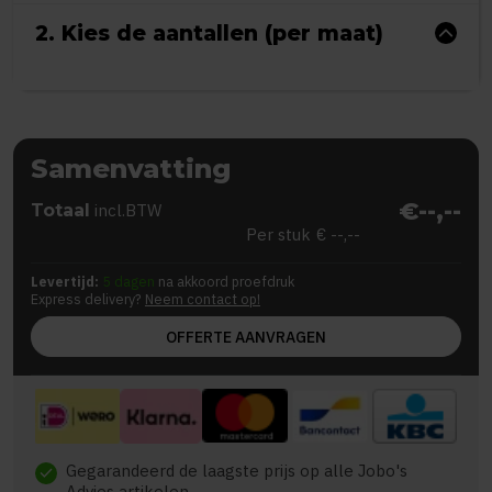
2. Kies de aantallen (per maat)
Samenvatting
€--,--
Totaal
incl.BTW
Per stuk
€ --,--
Levertijd:
5 dagen
na akkoord proefdruk
Express delivery?
Neem contact op!
OFFERTE AANVRAGEN
Gegarandeerd de laagste prijs op alle Jobo's
check
Advies artikelen