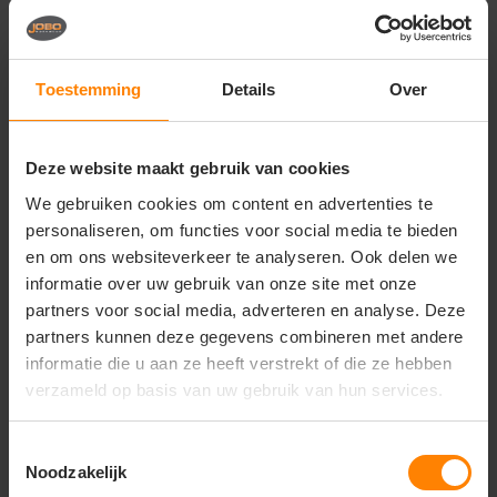
Vragen? Neem contact
op met onze
klantenservice
Toestemming
Details
Over
call
+31(0)418 511 972
Deze website maakt gebruik van cookies
mail
info@jobopromotions.nl
We gebruiken cookies om content en advertenties te
personaliseren, om functies voor social media te bieden
store
Bezoek onze showroom:
Provincialeweg 59 - Velddriel
en om ons websiteverkeer te analyseren. Ook delen we
informatie over uw gebruik van onze site met onze
partners voor social media, adverteren en analyse. Deze
partners kunnen deze gegevens combineren met andere
Dit vind je misschien ook leuk
informatie die u aan ze heeft verstrekt of die ze hebben
Items van productcarrousel
verzameld op basis van uw gebruik van hun services.
Toestemmingsselectie
Noodzakelijk