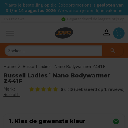
Plaats je bestelling op tijd. Jobopromotions is
gesloten van
3 t/m 14 augustus 2026
. We wensen je een fijne vakantie
check_circle
Gegarandeerd de laagste prijs op alle Jobo's Advies artikelen
person
shopping_cart
Zoeken
search
chevron_right
Home
Russell Ladies´ Nano Bodywarmer Z441F
Russell Ladies´ Nano Bodywarmer
Z441F
Merk:
De beoordeling van dit product is
5
van de 5
5
uit
5
(Gebaseerd op 1 reviews)
Russell
1. Kies de gewenste kleur