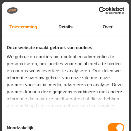
Vragen? Neem contact
op met onze
Toestemming
Details
Over
klantenservice
call
+31(0)418 511 972
Deze website maakt gebruik van cookies
mail
info@jobopromotions.nl
We gebruiken cookies om content en advertenties te
personaliseren, om functies voor social media te bieden
store
Bezoek onze showroom:
en om ons websiteverkeer te analyseren. Ook delen we
Provincialeweg 59 - Velddriel
informatie over uw gebruik van onze site met onze
partners voor social media, adverteren en analyse. Deze
partners kunnen deze gegevens combineren met andere
Dit vind je misschien ook leuk
informatie die u aan ze heeft verstrekt of die ze hebben
verzameld op basis van uw gebruik van hun services.
Items van productcarrousel
Toestemmingsselectie
Noodzakelijk