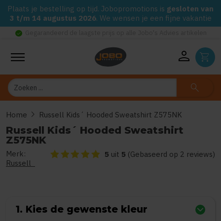
Plaats je bestelling op tijd. Jobopromotions is
gesloten van
3 t/m 14 augustus 2026
. We wensen je een fijne vakantie
check_circle
Gegarandeerd de laagste prijs op alle Jobo's Advies artikelen
person
shopping_cart
Zoeken
search
chevron_right
Home
Russell Kids´ Hooded Sweatshirt Z575NK
Russell Kids´ Hooded Sweatshirt
Z575NK
Merk:
De beoordeling van dit product is
5
van de 5
5
uit
5
(Gebaseerd op 2 reviews)
Russell
1. Kies de gewenste kleur