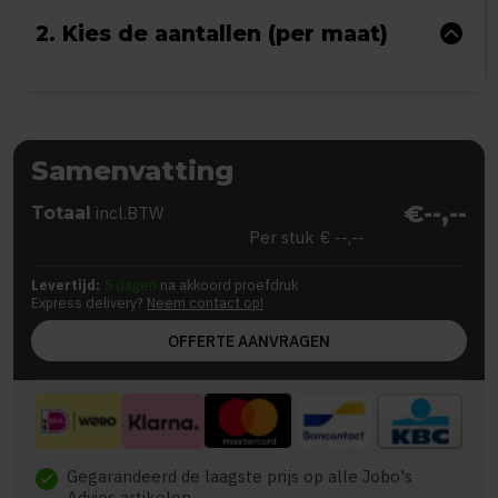
2. Kies de aantallen (per maat)
Samenvatting
€--,--
Totaal
incl.BTW
Per stuk
€ --,--
Levertijd:
5 dagen
na akkoord proefdruk
Express delivery?
Neem contact op!
OFFERTE AANVRAGEN
Gegarandeerd de laagste prijs op alle Jobo's
check
Advies artikelen