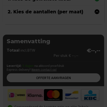
2. Kies de aantallen (per maat)
Samenvatting
€--,--
Totaal
incl.BTW
Per stuk
€ --,--
Levertijd:
5 dagen
na akkoord proefdruk
Express delivery?
Neem contact op!
OFFERTE AANVRAGEN
Gegarandeerd de laagste prijs op alle Jobo's