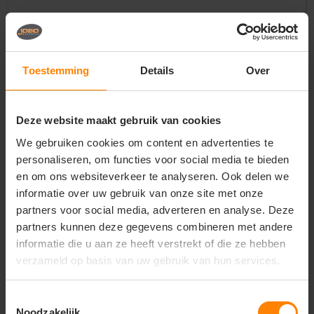
Vragen? Neem contact
op met onze
Toestemming
Details
Over
klantenservice
call
+31(0)418 511 972
Deze website maakt gebruik van cookies
mail
We gebruiken cookies om content en advertenties te
info@jobopromotions.nl
personaliseren, om functies voor social media te bieden
store
Bezoek onze showroom:
en om ons websiteverkeer te analyseren. Ook delen we
Provincialeweg 59 - Velddriel
informatie over uw gebruik van onze site met onze
partners voor social media, adverteren en analyse. Deze
partners kunnen deze gegevens combineren met andere
informatie die u aan ze heeft verstrekt of die ze hebben
Dit vind je misschien ook leuk
verzameld op basis van uw gebruik van hun services.
Items van productcarrousel
Toestemmingsselectie
Noodzakelijk