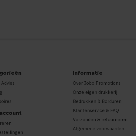
gorieën
Informatie
 Advies
Over Jobo Promotions
ng
Onze eigen drukkerij
soires
Bedrukken & Borduren
Klantenservice & FAQ
 account
Verzenden & retourneren
treren
Algemene voorwaarden
estellingen