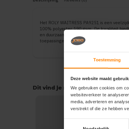
Het ROLY WAITRESS PA9251 is een veelzijd
100% polyester, 190 gsm.. De kwaliteit bie
en duurzaamheid. Geschikt voor dagelijks ge
toepassingen. Verkrijgbaar in diverse varian
Toestemming
Deze website maakt gebruik
Dit vind je misschien ook leuk
We gebruiken cookies om cont
websiteverkeer te analyseren
Items van productcarrousel
media, adverteren en analys
verstrekt of die ze hebben v
Toestemmingsselectie
Noodzakelijk