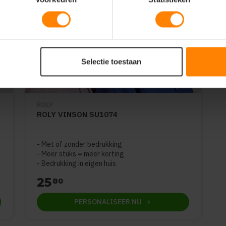
Selectie toestaan
ROLY
ROLY VINSON SU1074
Met of zonder bedrukking
Meer stuks = meer korting
Bedrukking in eigen huis
25
80
PERSONALISEER
NU