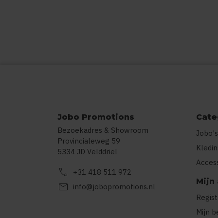
Jobo Promotions
Cate
Bezoekadres & Showroom
Jobo's
Provincialeweg 59
Kledi
5334 JD Velddriel
Acces
call
+31 418 511 972
Mijn
mail
info@jobopromotions.nl
Regis
Mijn b