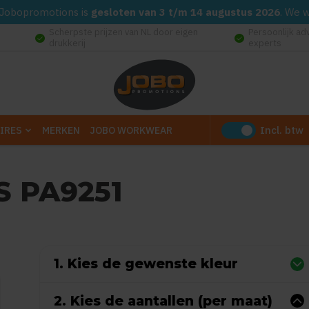
d. Jobopromotions is
gesloten van 3 t/m 14 augustus 2026
. We 
Scherpste prijzen van NL door eigen
Persoonlijk ad
check_circle
check_circle
drukkerij
experts
Incl. btw
IRES
MERKEN
JOBO WORKWEAR
 PA9251
Gebaseerd op 0 reviews)
1. Kies de gewenste kleur
2. Kies de aantallen (per maat)