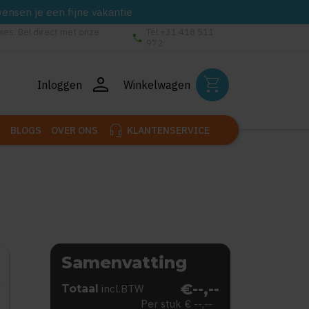
wensen je een fijne vakantie
vies: Bel direct met onze
Tel:+31 418 511
phone
972
person
shopping_cart
Inloggen
Winkelwagen
headset_mic
BLOGS
OVER ONS
KLANTENSERVICE
Samenvatting
€--,--
Totaal
incl.BTW
Per stuk
€ --,--