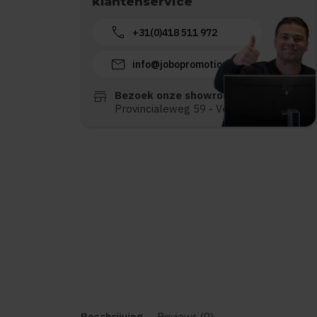
klantenservice
call
+31(0)418 511 972
mail
info@jobopromotions.nl
store
Bezoek onze showroom:
Provincialeweg 59 - Velddriel
Beschrijving
Reviews (0)