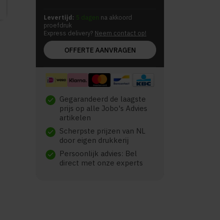
Levertijd:
5 dagen
na akkoord
proefdruk
Express delivery?
Neem contact op!
OFFERTE AANVRAGEN
Gegarandeerd de laagste
check
prijs op alle Jobo's Advies
artikelen
Scherpste prijzen van NL
check
door eigen drukkerij
Persoonlijk advies: Bel
check
direct met onze experts