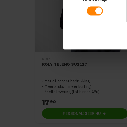
ROLY
ROLY TELENO SU1117
Met of zonder bedrukking
Meer stuks = meer korting
Snelle levering (tot binnen 48u)
17
90
PERSONALISEER
NU