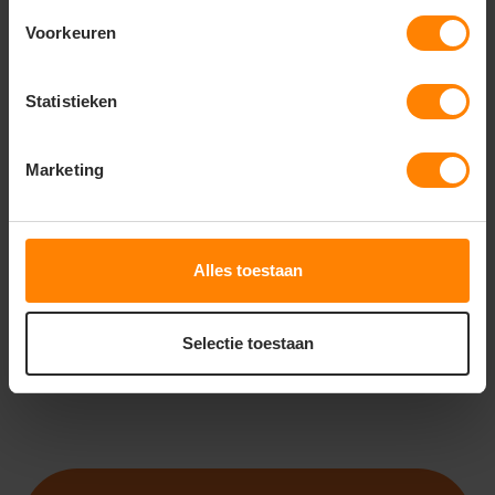
Voorkeuren
Statistieken
ROLY
ROLY
ROLY MANASLU SU1119
ROLY ANETO SU1109
Marketing
Bedrukking in eigen huis
Snelle levering (tot binnen 48u)
Gratis digitale proefdruk
Meer stuks = meer korting
Snelle levering (tot binnen 48u)
Gratis digitale proefdruk
30
17
56
23
Alles toestaan
PERSONALISEER
PERSONALISEER
Selectie toestaan