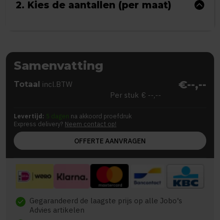
2. Kies de aantallen (per maat)
Samenvatting
€--,--
Totaal
incl.BTW
Per stuk
€ --,--
Levertijd:
5 dagen
na akkoord proefdruk
Express delivery?
Neem contact op!
OFFERTE AANVRAGEN
Gegarandeerd de laagste prijs op alle Jobo's
check
Advies artikelen