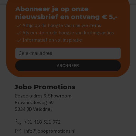
Abonneer je op onze
nieuwsbrief en ontvang € 5,-
check
Altijd op de hoogte van nieuwe items
check
Als eerste op de hoogte van kortingsacties
check
Informatief en vol inspiratie
ABONNEER
Jobo Promotions
Bezoekadres & Showroom
Provincialeweg 59
5334 JD Velddriel
call
+31 418 511 972
mail
info@jobopromotions.nl