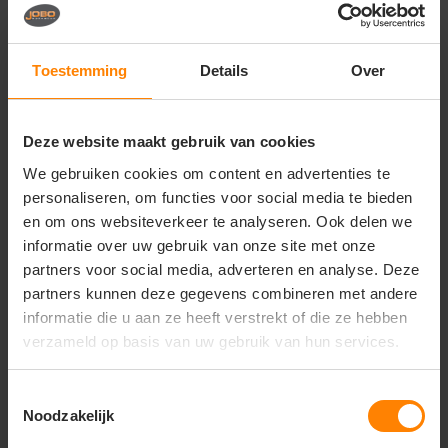
Vragen? Neem contact
op met onze
klantenservice
Toestemming
Details
Over
call
+31(0)418 511 972
Deze website maakt gebruik van cookies
mail
info@jobopromotions.nl
We gebruiken cookies om content en advertenties te
store
Bezoek onze showroom:
personaliseren, om functies voor social media te bieden
Provincialeweg 59 - Velddriel
en om ons websiteverkeer te analyseren. Ook delen we
informatie over uw gebruik van onze site met onze
partners voor social media, adverteren en analyse. Deze
Dit vind je misschien ook leuk
partners kunnen deze gegevens combineren met andere
informatie die u aan ze heeft verstrekt of die ze hebben
Items van productcarrousel
verzameld op basis van uw gebruik van hun services.
Toestemmingsselectie
Noodzakelijk