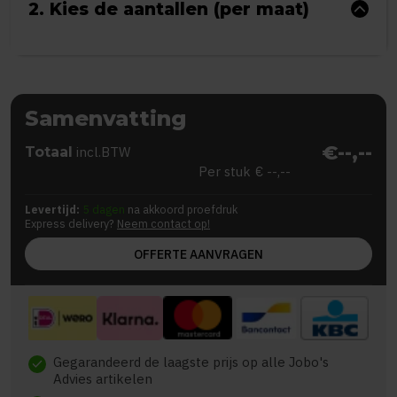
2. Kies de aantallen (per maat)
Samenvatting
€--,--
Totaal
incl.BTW
Per stuk
€ --,--
Levertijd:
5 dagen
na akkoord proefdruk
Express delivery?
Neem contact op!
OFFERTE AANVRAGEN
Gegarandeerd de laagste prijs op alle Jobo's
check
Advies artikelen