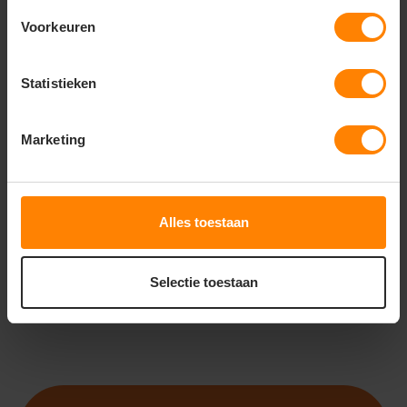
Voorkeuren
Statistieken
ROLY
ROLY
ROLY FIYI CA2201
ROLY BELICE CA6532
Marketing
Meer stuks = meer korting
Meer stuks = meer korting
Met of zonder bedrukking
Gratis digitale proefdruk
Bedrukking in eigen huis
Bedrukking in eigen huis
9
6
61
39
Alles toestaan
PERSONALISEER
PERSONALISEER
Selectie toestaan