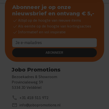
Abonneer je op onze
nieuwsbrief en ontvang € 5,-
check
Altijd op de hoogte van nieuwe items
check
Als eerste op de hoogte van kortingsacties
check
Informatief en vol inspiratie
ABONNEER
Jobo Promotions
Bezoekadres & Showroom
Provincialeweg 59
5334 JD Velddriel
call
+31 418 511 972
mail
info@jobopromotions.nl