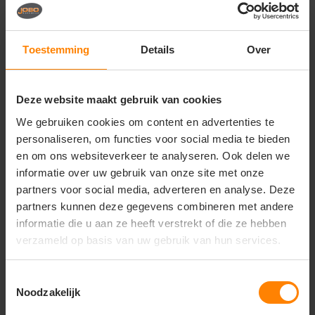
Vragen? Neem contact
op met onze
klantenservice
Toestemming
Details
Over
call
+31(0)418 511 972
Deze website maakt gebruik van cookies
mail
info@jobopromotions.nl
We gebruiken cookies om content en advertenties te
store
Bezoek onze showroom:
personaliseren, om functies voor social media te bieden
Provincialeweg 59 - Velddriel
en om ons websiteverkeer te analyseren. Ook delen we
informatie over uw gebruik van onze site met onze
partners voor social media, adverteren en analyse. Deze
Dit vind je misschien ook leuk
partners kunnen deze gegevens combineren met andere
informatie die u aan ze heeft verstrekt of die ze hebben
Items van productcarrousel
verzameld op basis van uw gebruik van hun services.
Toestemmingsselectie
Noodzakelijk