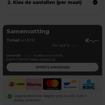
2. Kies de aantallen (per maat)
Samenvatting
€--,--
Totaal
incl.BTW
Per stuk
€ --,--
Levertijd:
5 dagen
na akkoord proefdruk
Express delivery?
Neem contact op!
OFFERTE AANVRAGEN
Gegarandeerd de laagste prijs op alle Jobo's
check
Advies artikelen