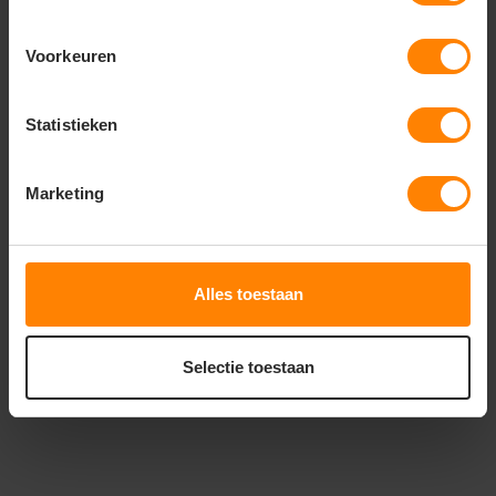
Voorkeuren
Statistieken
ROLY
ROLY
ROLY NELLY PA0322
ROLY CARLA PA0317
Marketing
Snelle levering (tot binnen 48u)
Snelle levering (tot binnen 48u)
Meer stuks = meer korting
Meer stuks = meer korting
Met of zonder bedrukking
Gratis digitale proefdruk
Alles toestaan
5
5
15
98
PERSONALISEER
PERSONALISEER
Selectie toestaan