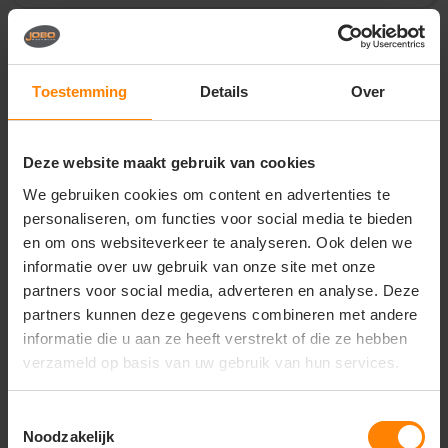
Vragen? Neem contact
op met onze
Toestemming
Details
Over
klantenservice
call
+31(0)418 511 972
Deze website maakt gebruik van cookies
mail
info@jobopromotions.nl
We gebruiken cookies om content en advertenties te
personaliseren, om functies voor social media te bieden
store
Bezoek onze showroom:
en om ons websiteverkeer te analyseren. Ook delen we
Provincialeweg 59 - Velddriel
informatie over uw gebruik van onze site met onze
partners voor social media, adverteren en analyse. Deze
partners kunnen deze gegevens combineren met andere
Dit vind je misschien ook leuk
informatie die u aan ze heeft verstrekt of die ze hebben
verzameld op basis van uw gebruik van hun services.
Items van productcarrousel
Toestemmingsselectie
Noodzakelijk