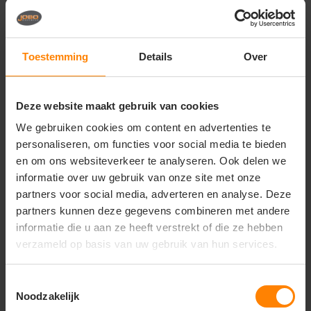
Vragen? Neem contact
op met onze
klantenservice
Toestemming
Details
Over
call
+31(0)418 511 972
Deze website maakt gebruik van cookies
mail
info@jobopromotions.nl
We gebruiken cookies om content en advertenties te
personaliseren, om functies voor social media te bieden
store
Bezoek onze showroom:
Provincialeweg 59 - Velddriel
en om ons websiteverkeer te analyseren. Ook delen we
informatie over uw gebruik van onze site met onze
partners voor social media, adverteren en analyse. Deze
partners kunnen deze gegevens combineren met andere
Dit vind je misschien ook leuk
informatie die u aan ze heeft verstrekt of die ze hebben
Items van productcarrousel
verzameld op basis van uw gebruik van hun services.
Toestemmingsselectie
Noodzakelijk