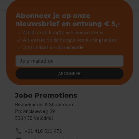
Abonneer je op onze
nieuwsbrief en ontvang € 5,-
check
Altijd op de hoogte van nieuwe items
check
Als eerste op de hoogte van kortingsacties
check
Informatief en vol inspiratie
ABONNEER
Jobo Promotions
Bezoekadres & Showroom
Provincialeweg 59
5334 JD Velddriel
call
+31 418 511 972