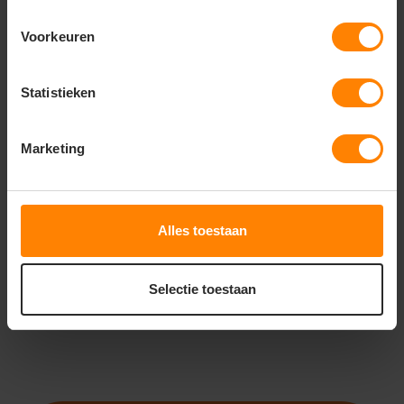
Voorkeuren
Statistieken
ROLY
ROLY
ROLY KENIA SU2204
ROLY JAYA SU2203
Marketing
Bedrukking in eigen huis
Meer stuks = meer korting
Gratis digitale proefdruk
Snelle levering (tot binnen 48u)
Meer stuks = meer korting
Met of zonder bedrukking
Alles toestaan
17
17
24
23
PERSONALISEER
PERSONALISEER
Selectie toestaan