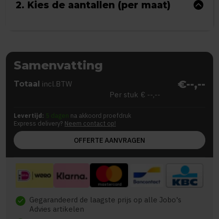
2. Kies de aantallen (per maat)
Samenvatting
€--,--
Totaal
incl.BTW
Per stuk
€ --,--
Levertijd:
5 dagen
na akkoord proefdruk
Express delivery?
Neem contact op!
OFFERTE AANVRAGEN
Gegarandeerd de laagste prijs op alle Jobo's
check
Advies artikelen