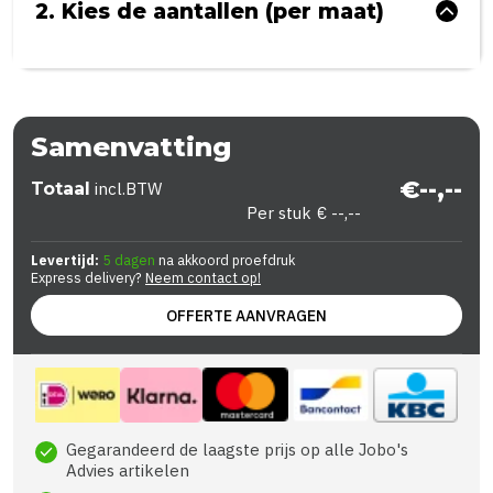
2. Kies de aantallen (per maat)
Samenvatting
€--,--
Totaal
incl.BTW
Per stuk
€ --,--
Levertijd:
5 dagen
na akkoord proefdruk
Express delivery?
Neem contact op!
OFFERTE AANVRAGEN
Gegarandeerd de laagste prijs op alle Jobo's
check
Advies artikelen