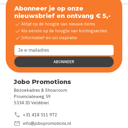
Abonneer je op onze
nieuwsbrief en ontvang € 5,-
check
Altijd op de hoogte van nieuwe items
check
Als eerste op de hoogte van kortingsacties
check
Informatief en vol inspiratie
ABONNEER
Jobo Promotions
Bezoekadres & Showroom
Provincialeweg 59
5334 JD Velddriel
call
+31 418 511 972
mail
info@jobopromotions.nl