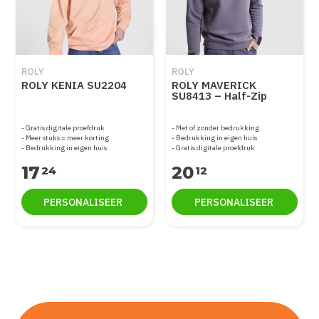
ROLY
ROLY
ROLY KENIA SU2204
ROLY MAVERICK
SU8413 – Half-Zip
Sweater / Troyer
Gratis digitale proefdruk
Met of zonder bedrukking
Meer stuks = meer korting
Bedrukking in eigen huis
Bedrukking in eigen huis
Gratis digitale proefdruk
17
20
24
12
PERSONALISEER
PERSONALISEER