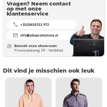
Vragen? Neem contact
op met onze
klantenservice
call
+31(0)418 511 972
mail
info@jobopromotions.nl
store
Bezoek onze showroom:
Provincialeweg 59 - Velddriel
Dit vind je misschien ook leuk
Items van productcarrousel